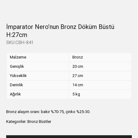
İmparator Nero’nun Bronz Döküm Büstü
H:27cm
SKU:CBH-841
Malzeme
Bronz
Genişlik
20 cm
Yükseklik
27 cm
Derinlik
14 cm
Ağırlık
5 kg
Bronz alaşım oranı: bakır %70-75, çinko %25-30.
Kategoriler:
Bronz Büstler