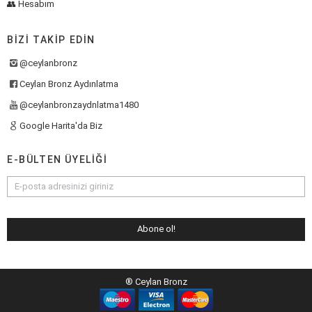
👥 Hesabım
BIZI TAKIP EDIN
@ceylanbronz
Ceylan Bronz Aydınlatma
@ceylanbronzaydnlatma1480
Google Harita'da Biz
E-BÜLTEN ÜYELIĞI
® Ceylan Bronz