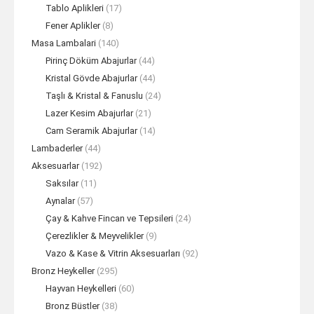
Tablo Aplikleri
(17)
Fener Aplikler
(8)
Masa Lambalari
(140)
Pirinç Döküm Abajurlar
(44)
Kristal Gövde Abajurlar
(44)
Taşlı & Kristal & Fanuslu
(24)
Lazer Kesim Abajurlar
(21)
Cam Seramik Abajurlar
(14)
Lambaderler
(44)
Aksesuarlar
(192)
Saksılar
(11)
Aynalar
(57)
Çay & Kahve Fincan ve Tepsileri
(24)
Çerezlikler & Meyvelikler
(9)
Vazo & Kase & Vitrin Aksesuarları
(92)
Bronz Heykeller
(295)
Hayvan Heykelleri
(60)
Bronz Büstler
(38)