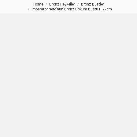
Home
Bronz Heykeller
Bronz Büstler
You are here:
İmparator Nero’nun Bronz Döküm Büstü H:27cm