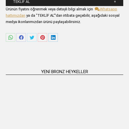
TEKLIF AL
Lütfen aşağıdaki formu alanlarını doldurunuz.
Ürünün fiyatını öğrenmek veya detaylı bilgi almak için
Whatsapp
hattımızdan
ya da "TEKLİF AL"'dan irtibata geçebilir, aşağıdaki sosyal
medya ikonlarımızdan ürünü paylaşabilirsiniz.
Share
Share
Share
Share
Share
on
on
on
on
on
WhatsApp
Facebook
Twitter
Pinterest
LinkedIn
YENI BRONZ HEYKELLER