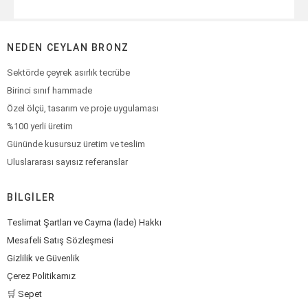
NEDEN CEYLAN BRONZ
Sektörde çeyrek asırlık tecrübe
Birinci sınıf hammade
Özel ölçü, tasarım ve proje uygulaması
%100 yerli üretim
Gününde kusursuz üretim ve teslim
Uluslararası sayısız referanslar
BILGILER
Teslimat Şartları ve Cayma (İade) Hakkı
Mesafeli Satış Sözleşmesi
Gizlilik ve Güvenlik
Çerez Politikamız
🛒 Sepet