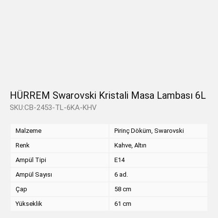
HÜRREM Swarovski Kristali Masa Lambası 6L
SKU:CB-2453-TL-6KA-KHV
Malzeme
Pirinç Döküm, Swarovski
Renk
Kahve, Altın
Ampül Tipi
E14
Ampül Sayısı
6 ad.
Çap
58 cm
Yükseklik
61 cm