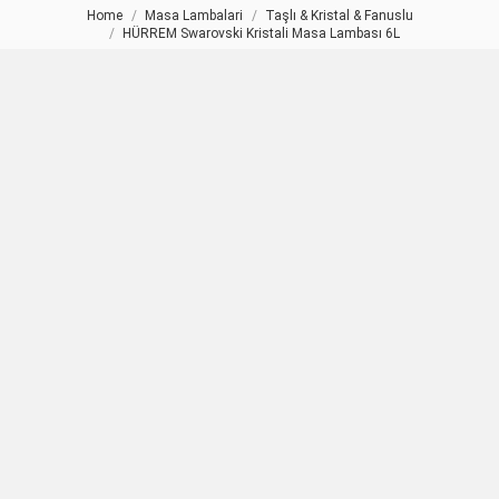
Home
Masa Lambalari
Taşlı & Kristal & Fanuslu
You are here:
HÜRREM Swarovski Kristali Masa Lambası 6L