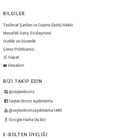
BILGILER
Teslimat Şartları ve Cayma (İade) Hakkı
Mesafeli Satış Sözleşmesi
Gizlilik ve Güvenlik
Çerez Politikamız
🛒 Sepet
👥 Hesabım
BIZI TAKIP EDIN
@ceylanbronz
Ceylan Bronz Aydınlatma
@ceylanbronzaydnlatma1480
Google Harita'da Biz
E-BÜLTEN ÜYELIĞI