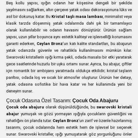
Beş kollu yapısı, ışığın odanın her köşesine dengeli bir şekilde
yayılmasını sağlarken, altın çerçeve yatak odası dekorasyonuna lüks ve
asil bir dokunuş katar. Bu
Kristal taşlı masa lambası
, minimalist veya
klasik tarzda döşenmiş yatak odalarında dahi şık bir tamamlayıcı
olarak kullanılabilir ve odanın havasını dönüştürür. Ürünün sağlam
yapısı, uzun yıllar boyunca aynı estetik kaliteyi ve işlevselliği korumasını
garanti ederken,
Ceylan Bronz
’un katı kalite standartları, bu abajurun
yatak odanızda güvenle ve rahatlıkla kullanılmasını mümkün kılar.
Swarovski kristallerin ışığı kırma şekli, odada masalsı bir etki yaratarak
gece saatlerinde huzurlu bir uyku ortamı sunar. Ayrıca, bu abajur, çiftler
için romantik bir ambiyans yaratmada oldukça etkilidir; kristal taşların
parıltısı, odada loş ve sıcak bir atmosfer oluşturur. Ürünün her detayı,
yatak odasına sofistike bir hava katar ve her kullanımda yeni bir
deneyim sunar.
Çocuk Odasına Özel Tasarım:
Çocuk Oda Abajuru
Çocuk oda abajuru
olarak düşünüldüğünde, bu
swarovski kristali
abajur
yumuşak ve gözü yormayan ışığıyla çocukların güvenliğini ve
rahatlığını ön planda tutar.
Ceylan Bronz
’un zarif ve özenle hazırlanmış
tasarımı, çocuk odalarında hem estetik hem de işlevsel bir seçenek
sunar. Swarovski kristaller, ışığı yumuşatarak göz yorgunluğunu önler