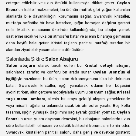
entegre edilebilir ve uzun ömürlü kullanımıyla dikkat çeker.
Ceylan
Bronz
’un kaliteli malzemeleri, bu ürünün mutfak gibi yoğun kullanılan
alanlarda bile dayanıklılığını korumasını sağlar. Swarovski kristaller,
mutfağa sofistike bir hava katarken, ışığın homojen dağılımı garanti
edilir. Mutfak masasının üzerinde kullanıldığında, bu abajur yemek
saatlerine sıcak ve lüks bir atmosfer katar ve ailenin bir araya gelmesini
daha keyifli hale getirir. Kristal taşların parıltısı, mutfağı sıradan bir
alandan ziyade bir yaşam alanına dönüştürür.
Salonlarda Şıklık:
Salon Abajuru
Salon abajuru
olarak tercih edilen bu
Kristal detaylı abajur
,
salonlarda zarafet ve konforu bir arada sunar.
Ceylan Bronz
’un el
işçiliğiyle hazırlanan bu ürün, salon dekorasyonuna lüks bir dokunuş
katar. Swarovski kristaller, ışığı yansıtarak odanın her köşesini
aydınlatırken, altın çerçeve mobilyalarla uyumlu bir uyum sağlar.
Kristal
taşlı masa lambası
, ailenin bir araya geldiği akşam yemeklerinde
veya misafir ağırlama anlarında sıcak bir atmosfer yaratır. Beş kollu
tasarımı, ışığın yumuşak dağılımını sağlayarak gözleri yormaz.
Ceylan
Bronz
’un uzun yıllara dayanan deneyimi, bu abajurun salonlarda uzun
süre kullanılabilir olmasını ve estetik kalitesini korumasını temin eder.
Swarovski kristallerin parıltısı, salonu daha geniş ve davetkâr gösterir;