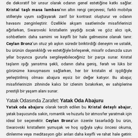
de dekoratif bir unsur olarak odanın genel estetiğine katkı sağlar.
Kristal taşlı masa lambası
’nın altın rengi çerçevesi, farklı mobilya
stilleriyle uyum sağlayarak zarif bir kontrast oluşturur ve odanın
havasını zenginleştirir. Özellikle akşam saatlerinde misafirlerinizi
ağırlarken, Swarovski kristallerin yaydığı sıcak ve göz alıcı ışık,
sohbetlerin daha samimi ve keyifli bir hale gelmesine olanak tanır.
Ceylan Bronz
’un otuz yılı aşkın süredir biriktirdiği deneyim ve ustalık,
bu ürünün dayanıklılığı ve estetiğiyle birleşerek, misafir odanızda uzun
yıllar boyunca gururla sergileyebileceğiniz bir parça sunar. Kristal
taşların ışığı yansıtma şekli, odanın daha geniş, ferah ve lüks bir
görünüme kavuşmasını sağlarken, her bir kristalin el işçiliğiyle
yerleştirilmiş olması abajura eşsiz bir değer katıyor. Bu abajur,
misafirlerinizin zihninde kalıcı bir izlenim bırakırken, ev sahiplerine
prestijli bir yaşam alanı sunar.
Yatak Odasında Zarafet:
Yatak Oda Abajuru
Yatak oda abajuru
olarak tercih edilen bu
Kristal detaylı abajur
,
yatak başucunda sakin, romantik ve huzurlu bir atmosfer yaratmak için
ideal bir seçenektir.
Ceylan Bronz
’un özenle tasarladığı bu ürün,
Swarovski kristallerin yumuşak ve hoş ışığıyla uyku öncesi okuma,
dinlenme veya meditasyon gibi anları daha keyifli ve rahat hale getirir.