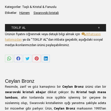
Kategoriler:
Taşlı & Kristal & Fanuslu
Etiketler:
Hürrem
Swarovski kristali
TEKLIF AL
Lütfen aşağıdaki formu alanlarını doldurunuz.
Ürünün fiyatını öğrenmek veya detaylı bilgi almak için
Whatsapp
hattımızdan
ya da "TEKLİF AL"'dan irtibata geçebilir, aşağıdaki sosyal
medya ikonlarımızdan ürünü paylaşabilirsiniz.
Share
Share
Share
Share
Share
on
on
on
on
on
WhatsApp
Facebook
Twitter
Pinterest
LinkedIn
Ceylan Bronz
Resimde, zarif ve göz kamaştırıcı bir
Ceylan Bronz
ürünü olan bir
swarovski kristali abajur
dikkat çekiyor. Bu
Kristal taşlı masa
lambası
, altın tonlarında ince işçilikle işlenmiş bir çerçeve ile
süslenmiş olup, Swarovski kristallerinin ışığı yansıtma şekliyle adeta
bir mücevher gibi parlıyor. Ürün,
Ceylan Bronz
markasının 1995’ten