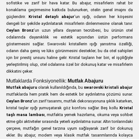
sofistike ve zarif bir hava katar. Bu abajur, misafirlerin rahat bir
konaklama geçirmesine katkıda bulunurken, otelin genel imajını da
güçlendirir.
Kristal detaylı abajur
’un ışığı, odanın her köşesini
dengeli bir şekilde aydınlatarak misafirlerin dinlenmesine olanak tanır.
Ceylan Bronz
’un uzun yıllara dayanan tecrübesi, bu ürünün otel
odalarında dayanıklılık ve estetik açısından üstün performans
göstermesini sağlar. Swarovski kristallerin ışığı yansıtma özelliği,
odanın daha geniş ve lüks görünmesini destekler; bu da otel sahipleri
için bir prestij unsuru haline gelir. Kristal taşların her biri, el işçiliğiyle
yerleştirilmiş olup, otel odalarına özel bir dokunuş katar ve misafirlerin
dikkatini çeker.
Mutfaklarda Fonksiyonellik:
Mutfak Abajuru
Mutfak abajuru
olarak kullanıldığında, bu
swarovski kristali abajur
mutfaklarda hem pratik hem de estetik bir aydınlatma çözümü sunar.
Ceylan Bronz
’un zarif tasarımı, mutfak dekorasyonuna şıklık katarken,
kristal taşlar ışığı yumuşatarak göz konforu sağlar. Beş kollu
Kristal
taşlı masa lambası
, mutfakta yemek hazırlama, okuma veya sohbet
etme gibi aktiviteler sırasında yeterli aydınlatma sunar. Altın tonlarındaki
çerçeve, mutfağın genel tarzına uyum sağlayarak zarif bir dokunuş
ekler. Bu abajur, modern veya klasik mutfak tasarımlarında kolayca