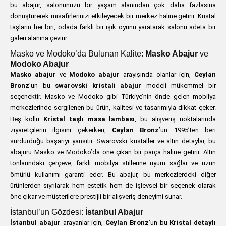
bu abajur, salonunuzu bir yaşam alanından çok daha fazlasına
dönüştürerek misafirlerinizi etkileyecek bir merkez haline getirir. Kristal
taşların her biri, odada farklı bir ışık oyunu yaratarak salonu adeta bir
galeri alanına çevirir.
Masko ve Modoko’da Bulunan Kalite:
Masko Abajur
ve
Modoko Abajur
Masko abajur
ve
Modoko abajur
arayışında olanlar için,
Ceylan
Bronz
’un bu
swarovski kristali abajur
modeli mükemmel bir
seçenektir. Masko ve Modoko gibi Türkiye’nin önde gelen mobilya
merkezlerinde sergilenen bu ürün, kalitesi ve tasarımıyla dikkat çeker.
Beş kollu
Kristal taşlı masa lambası
, bu alışveriş noktalarında
ziyaretçilerin ilgisini çekerken,
Ceylan Bronz
’un 1995’ten beri
sürdürdüğü başarıyı yansıtır. Swarovski kristaller ve altın detaylar, bu
abajuru Masko ve Modoko’da öne çıkan bir parça haline getirir. Altın
tonlarındaki çerçeve, farklı mobilya stillerine uyum sağlar ve uzun
ömürlü kullanımı garanti eder. Bu abajur, bu merkezlerdeki diğer
ürünlerden sıyrılarak hem estetik hem de işlevsel bir seçenek olarak
öne çıkar ve müşterilere prestijli bir alışveriş deneyimi sunar.
İstanbul’un Gözdesi:
İstanbul Abajur
İstanbul abajur
arayanlar için,
Ceylan Bronz
’un bu
Kristal detaylı