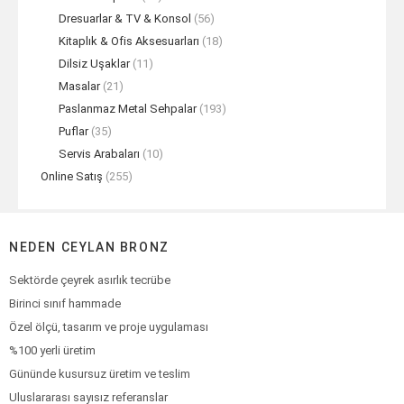
Dresuarlar & TV & Konsol
(56)
Kitaplık & Ofis Aksesuarları
(18)
Dilsiz Uşaklar
(11)
Masalar
(21)
Paslanmaz Metal Sehpalar
(193)
Puflar
(35)
Servis Arabaları
(10)
Online Satış
(255)
NEDEN CEYLAN BRONZ
Sektörde çeyrek asırlık tecrübe
Birinci sınıf hammade
Özel ölçü, tasarım ve proje uygulaması
%100 yerli üretim
Gününde kusursuz üretim ve teslim
Uluslararası sayısız referanslar