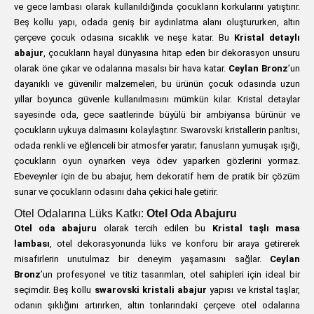
ve gece lambası olarak kullanıldığında çocukların korkularını yatıştırır.
Beş kollu yapı, odada geniş bir aydınlatma alanı oluştururken, altın
çerçeve çocuk odasına sıcaklık ve neşe katar. Bu
Kristal detaylı
abajur
, çocukların hayal dünyasına hitap eden bir dekorasyon unsuru
olarak öne çıkar ve odalarına masalsı bir hava katar.
Ceylan Bronz
’un
dayanıklı ve güvenilir malzemeleri, bu ürünün çocuk odasında uzun
yıllar boyunca güvenle kullanılmasını mümkün kılar. Kristal detaylar
sayesinde oda, gece saatlerinde büyülü bir ambiyansa bürünür ve
çocukların uykuya dalmasını kolaylaştırır. Swarovski kristallerin parıltısı,
odada renkli ve eğlenceli bir atmosfer yaratır; fanusların yumuşak ışığı,
çocukların oyun oynarken veya ödev yaparken gözlerini yormaz.
Ebeveynler için de bu abajur, hem dekoratif hem de pratik bir çözüm
sunar ve çocukların odasını daha çekici hale getirir.
Otel Odalarına Lüks Katkı:
Otel Oda Abajuru
Otel oda abajuru
olarak tercih edilen bu
Kristal taşlı masa
lambası
, otel dekorasyonunda lüks ve konforu bir araya getirerek
misafirlerin unutulmaz bir deneyim yaşamasını sağlar.
Ceylan
Bronz
’un profesyonel ve titiz tasarımları, otel sahipleri için ideal bir
seçimdir. Beş kollu
swarovski kristali abajur
yapısı ve kristal taşlar,
odanın şıklığını artırırken, altın tonlarındaki çerçeve otel odalarına