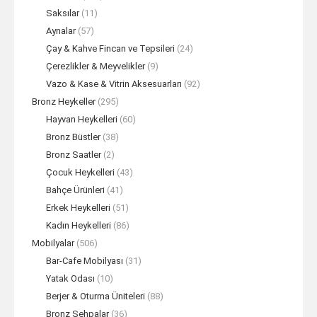
Saksılar
(11)
Aynalar
(57)
Çay & Kahve Fincan ve Tepsileri
(24)
Çerezlikler & Meyvelikler
(9)
Vazo & Kase & Vitrin Aksesuarları
(92)
Bronz Heykeller
(295)
Hayvan Heykelleri
(60)
Bronz Büstler
(38)
Bronz Saatler
(2)
Çocuk Heykelleri
(43)
Bahçe Ürünleri
(41)
Erkek Heykelleri
(51)
Kadın Heykelleri
(86)
Mobilyalar
(506)
Bar-Cafe Mobilyası
(31)
Yatak Odası
(10)
Berjer & Oturma Üniteleri
(88)
Bronz Sehpalar
(36)