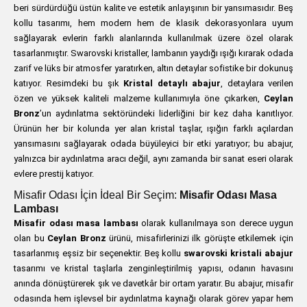
beri sürdürdüğü üstün kalite ve estetik anlayışının bir yansımasıdır. Beş
kollu tasarımı, hem modern hem de klasik dekorasyonlara uyum
sağlayarak evlerin farklı alanlarında kullanılmak üzere özel olarak
tasarlanmıştır. Swarovski kristaller, lambanın yaydığı ışığı kırarak odada
zarif ve lüks bir atmosfer yaratırken, altın detaylar sofistike bir dokunuş
katıyor. Resimdeki bu şık
Kristal detaylı abajur
, detaylara verilen
özen ve yüksek kaliteli malzeme kullanımıyla öne çıkarken,
Ceylan
Bronz
’un aydınlatma sektöründeki liderliğini bir kez daha kanıtlıyor.
Ürünün her bir kolunda yer alan kristal taşlar, ışığın farklı açılardan
yansımasını sağlayarak odada büyüleyici bir etki yaratıyor; bu abajur,
yalnızca bir aydınlatma aracı değil, aynı zamanda bir sanat eseri olarak
evlere prestij katıyor.
Misafir Odası İçin İdeal Bir Seçim:
Misafir Odası Masa
Lambası
Misafir odası masa lambası
olarak kullanılmaya son derece uygun
olan bu
Ceylan Bronz
ürünü, misafirlerinizi ilk görüşte etkilemek için
tasarlanmış eşsiz bir seçenektir. Beş kollu
swarovski kristali abajur
tasarımı ve kristal taşlarla zenginleştirilmiş yapısı, odanın havasını
anında dönüştürerek şık ve davetkâr bir ortam yaratır. Bu abajur, misafir
odasında hem işlevsel bir aydınlatma kaynağı olarak görev yapar hem