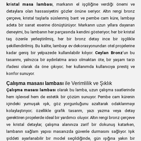
kristal masa lambası
, markanın el işçiliğine verdiği önemi ve
detaylara olan hassasiyetini gözler önüne seriyor. Altın rengi bronz
çerçeve, kristal taşlarla süslenmiş bant ve pembe cam küre, lambayı
adeta bir sanat eserine dönüştürüyor. Markanın uzun yıllara dayanan
deneyimi, bu lambanın her parçasında kendini gösteriyor; her bir kristal
taş özenle yerleştirilmiş, her bir bronz detay ince bir işçilikle
şekillendirilmiş. Bu kalite, lambayı ev dekorasyonundan otel projelerine
kadar geniş bir yelpazede kullanılabilir kılıyor.
Ceylan Bronz
’un bu
tasarımı, yalnızca bir aydınlatma aracı olmaktan öte, bir yaşam tarzı
ifadesi olarak da öne çıkıyor; her kullanımda kullanıcıya prestij ve
konfor sunuyor.
Çalışma masası lambası
ile Verimlilik ve Şıklık
Çalışma masası lambası
olarak bu lamba, uzun çalışma saatlerinde
hem işlevsel hem de estetik bir çözüm sunuyor. Pembe cam kürenin
içindeki yumuşak ışık, göz yorgunluğunu azaltarak odaklanmayı
kolaylaştırıyor; özellikle grafik tasarım, yazı yazma veya detay
gerektiren projelerde ideal bir yardımcı oluyor. Altın rengi bronz çerçeve
ve kristal detaylar, çalışma alanınıza zarif bir dokunuş katarken,
lambanın sağlam yapısı masanızda güvenle durmasını sağlıyor. Işık
şiddeti ayarlanabilir bir model seçildiğinde, gün ışığına yakın bir