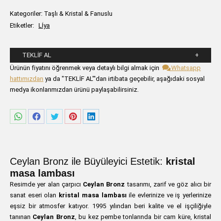
Kategoriler:
Taşlı & Kristal & Fanuslu
Etiketler:
Lİya
TEKLIF AL
Lütfen aşağıdaki formu alanlarını doldurunuz.
Ürünün fiyatını öğrenmek veya detaylı bilgi almak için
Whatsapp
hattımızdan
ya da "TEKLİF AL"'dan irtibata geçebilir, aşağıdaki sosyal
medya ikonlarımızdan ürünü paylaşabilirsiniz.
Share
Share
Share
Share
Share
on
on
on
on
on
WhatsApp
Facebook
Twitter
Pinterest
LinkedIn
Ceylan Bronz ile Büyüleyici Estetik:
kristal
masa lambası
Resimde yer alan çarpıcı
Ceylan Bronz
tasarımı, zarif ve göz alıcı bir
sanat eseri olan
kristal masa lambası
ile evlerinize ve iş yerlerinize
eşsiz bir atmosfer katıyor. 1995 yılından beri kalite ve el işçiliğiyle
tanınan
Ceylan Bronz
, bu kez pembe tonlarında bir cam küre, kristal