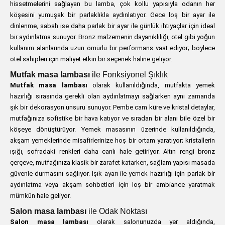
hissetmelerini sağlayan bu lamba, çok kollu yapısıyla odanın her
köşesini yumuşak bir parlaklıkla aydınlatıyor. Gece loş bir ayar ile
dinlenme, sabah ise daha parlak bir ayar ile günlük ihtiyaçlar için ideal
bir aydınlatma sunuyor. Bronz malzemenin dayanıklılığı, otel gibi yoğun
kullanım alanlarında uzun ömürlü bir performans vaat ediyor; böylece
otel sahipleri için maliyet etkin bir seçenek haline geliyor.
Mutfak masa lambası
ile Fonksiyonel Şıklık
Mutfak masa lambası
olarak kullanıldığında, mutfakta yemek
hazırlığı sırasında gerekli olan aydınlatmayı sağlarken aynı zamanda
şık bir dekorasyon unsuru sunuyor. Pembe cam küre ve kristal detaylar,
mutfağınıza sofistike bir hava katıyor ve sıradan bir alanı bile özel bir
köşeye dönüştürüyor. Yemek masasının üzerinde kullanıldığında,
akşam yemeklerinde misafirlerinize hoş bir ortam yaratıyor; kristallerin
ışığı, sofradaki renkleri daha canlı hale getiriyor. Altın rengi bronz
çerçeve, mutfağınıza klasik bir zarafet katarken, sağlam yapısı masada
güvenle durmasını sağlıyor. Işık ayarı ile yemek hazırlığı için parlak bir
aydınlatma veya akşam sohbetleri için loş bir ambiance yaratmak
mümkün hale geliyor.
Salon masa lambası
ile Odak Noktası
Salon masa lambası
olarak salonunuzda yer aldığında,