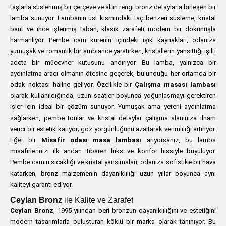
taşlarla süslenmiş bir çerçeve ve altın rengi bronz detaylarla birleşen bir
lamba sunuyor. Lambanın üst kısmındaki taç benzeri süsleme, kristal
bant ve ince işlenmiş taban, klasik zarafeti modern bir dokunuşla
harmanlıyor. Pembe cam kürenin içindeki ışık kaynakları, odanıza
yumuşak ve romantik bir ambiance yaratırken, kristallerin yansıttığı ışıltı
adeta bir mücevher kutusunu andırıyor. Bu lamba, yalnızca bir
aydınlatma aracı olmanın ötesine geçerek, bulunduğu her ortamda bir
odak noktası haline geliyor. Özellikle bir
Çalışma masası lambası
olarak kullanıldığında, uzun saatler boyunca yoğunlaşmayı gerektiren
işler için ideal bir çözüm sunuyor. Yumuşak ama yeterli aydınlatma
sağlarken, pembe tonlar ve kristal detaylar çalışma alanınıza ilham
verici bir estetik katıyor; göz yorgunluğunu azaltarak verimliliği artırıyor.
Eğer bir
Misafir odası masa lambası
arıyorsanız, bu lamba
misafirlerinizi ilk andan itibaren lüks ve konfor hissiyle büyülüyor.
Pembe camın sıcaklığı ve kristal yansımaları, odanıza sofistike bir hava
katarken, bronz malzemenin dayanıklılığı uzun yıllar boyunca aynı
kaliteyi garanti ediyor.
Ceylan Bronz
ile Kalite ve Zarafet
Ceylan Bronz
, 1995 yılından beri bronzun dayanıklılığını ve estetiğini
modern tasarımlarla buluşturan köklü bir marka olarak tanınıyor. Bu