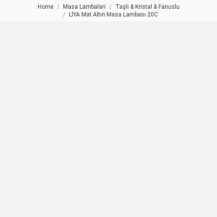
Home
Masa Lambalari
Taşlı & Kristal & Fanuslu
You are here:
LİYA Mat Altın Masa Lambası 20C