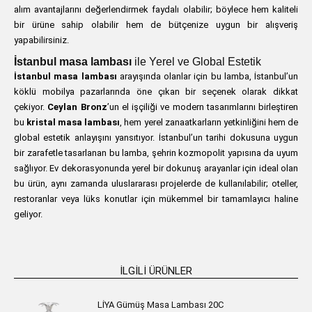
alım avantajlarını değerlendirmek faydalı olabilir; böylece hem kaliteli
bir ürüne sahip olabilir hem de bütçenize uygun bir alışveriş
yapabilirsiniz.
İstanbul masa lambası
ile Yerel ve Global Estetik
İstanbul masa lambası
arayışında olanlar için bu lamba, İstanbul’un
köklü mobilya pazarlarında öne çıkan bir seçenek olarak dikkat
çekiyor.
Ceylan Bronz
’un el işçiliği ve modern tasarımlarını birleştiren
bu
kristal masa lambası
, hem yerel zanaatkarların yetkinliğini hem de
global estetik anlayışını yansıtıyor. İstanbul’un tarihi dokusuna uygun
bir zarafetle tasarlanan bu lamba, şehrin kozmopolit yapısına da uyum
sağlıyor. Ev dekorasyonunda yerel bir dokunuş arayanlar için ideal olan
bu ürün, aynı zamanda uluslararası projelerde de kullanılabilir; oteller,
restoranlar veya lüks konutlar için mükemmel bir tamamlayıcı haline
geliyor.
İLGILI ÜRÜNLER
LİYA Gümüş Masa Lambası 20C