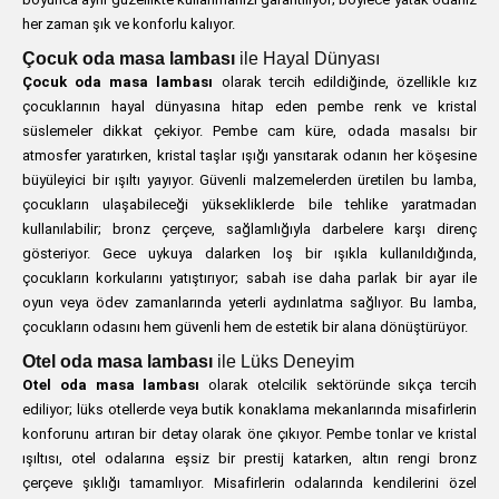
her zaman şık ve konforlu kalıyor.
Çocuk oda masa lambası
ile Hayal Dünyası
Çocuk oda masa lambası
olarak tercih edildiğinde, özellikle kız
çocuklarının hayal dünyasına hitap eden pembe renk ve kristal
süslemeler dikkat çekiyor. Pembe cam küre, odada masalsı bir
atmosfer yaratırken, kristal taşlar ışığı yansıtarak odanın her köşesine
büyüleyici bir ışıltı yayıyor. Güvenli malzemelerden üretilen bu lamba,
çocukların ulaşabileceği yüksekliklerde bile tehlike yaratmadan
kullanılabilir; bronz çerçeve, sağlamlığıyla darbelere karşı direnç
gösteriyor. Gece uykuya dalarken loş bir ışıkla kullanıldığında,
çocukların korkularını yatıştırıyor; sabah ise daha parlak bir ayar ile
oyun veya ödev zamanlarında yeterli aydınlatma sağlıyor. Bu lamba,
çocukların odasını hem güvenli hem de estetik bir alana dönüştürüyor.
Otel oda masa lambası
ile Lüks Deneyim
Otel oda masa lambası
olarak otelcilik sektöründe sıkça tercih
ediliyor; lüks otellerde veya butik konaklama mekanlarında misafirlerin
konforunu artıran bir detay olarak öne çıkıyor. Pembe tonlar ve kristal
ışıltısı, otel odalarına eşsiz bir prestij katarken, altın rengi bronz
çerçeve şıklığı tamamlıyor. Misafirlerin odalarında kendilerini özel