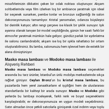
misafirlerinizin dikkatini çeken bir odak noktası oluşturuyor. Akşam
sohbetlerinde veya film izlerken loş bir ambiance yaratmak için ideal
bir seçenek sunarken, pembe tonlar ve bronzun sağlamlığı ile salon
dekorasyonunuzu tamamlıyor. Kristal yansımaları, odanıza büyüleyici
bir derinlik katıyor; altın rengi çerçeve ise klasik bir şıklık sunuyor. Işık
ayarına olanak tanıyan bir model seçildiğinde, günün her saati farklı bir
atmosfer yaratmak mümkün hale geliyor; gündüz parlak bir aydınlatma
ile salonu canlandırabilir, akşam ise loş bir ışıkla rahatlatıcı bir ortam
oluşturabilirsiniz. Bu lamba, salonunuzu hem işlevsel hem de estetik bir
alana dönüştürüyor.
Masko masa lambası
ve
Modoko masa lambası
ile
Alışveriş Rehberi
Masko masa lambası
ve
Modoko masa lambası
seçenekleri
arasında bu tarz ürünler, İstanbul’un ünlü mobilya merkezlerinde sıkça
rağbet görüyor.
Ceylan Bronz
’un bu
kristal masa lambası
, bu
pazarlarda hem yerel zanaatkarların el işçiliğini hem de uluslararası
standartlarda bir kaliteyi bir arada sunuyor.
Masko
ve
Modoko
gibi
yerlerde bu lambayı inceleyerek, farklı renk ve boyut seçeneklerini
karşılaştırabilir, ev dekorasyonunuza en uygun modeli seçebilirsiniz.
Satın almadan önce yetkili satıcılarla görüşerek özel indirim veya toplu