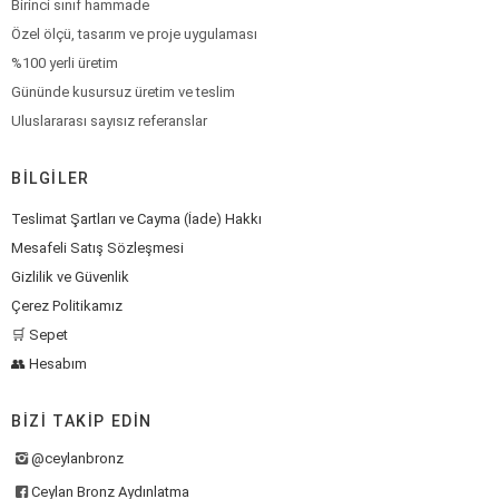
Birinci sınıf hammade
Özel ölçü, tasarım ve proje uygulaması
%100 yerli üretim
Gününde kusursuz üretim ve teslim
Uluslararası sayısız referanslar
BILGILER
Teslimat Şartları ve Cayma (İade) Hakkı
Mesafeli Satış Sözleşmesi
Gizlilik ve Güvenlik
Çerez Politikamız
🛒 Sepet
👥 Hesabım
BIZI TAKIP EDIN
@ceylanbronz
Ceylan Bronz Aydınlatma