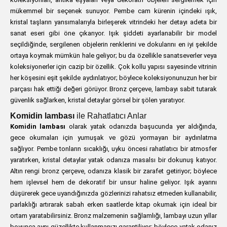
mükemmel bir seçenek sunuyor. Pembe cam kürenin içindeki ışık,
kristal taşların yansımalarıyla birleşerek vitrindeki her detayı adeta bir
sanat eseri gibi öne çıkarıyor. Işık şiddeti ayarlanabilir bir model
seçildiğinde, sergilenen objelerin renklerini ve dokularını en iyi şekilde
ortaya koymak mümkün hale geliyor; bu da özellikle sanatseverler veya
koleksiyonerler için cazip bir özellik. Çok kollu yapısı sayesinde vitrinin
her köşesini eşit şekilde aydınlatıyor; böylece koleksiyonunuzun her bir
parçası hak ettiği değeri görüyor. Bronz çerçeve, lambayı sabit tutarak
güvenlik sağlarken, kristal detaylar görsel bir şölen yaratıyor.
Komidin lambası
ile Rahatlatıcı Anlar
Komidin lambası
olarak yatak odanızda başucunda yer aldığında,
gece okumaları için yumuşak ve gözü yormayan bir aydınlatma
sağlıyor. Pembe tonların sıcaklığı, uyku öncesi rahatlatıcı bir atmosfer
yaratırken, kristal detaylar yatak odanıza masalsı bir dokunuş katıyor.
Altın rengi bronz çerçeve, odanıza klasik bir zarafet getiriyor; böylece
hem işlevsel hem de dekoratif bir unsur haline geliyor. Işık ayarını
düşürerek gece uyandığınızda gözlerinizi rahatsız etmeden kullanabilir,
parlaklığı artırarak sabah erken saatlerde kitap okumak için ideal bir
ortam yaratabilirsiniz. Bronz malzemenin sağlamlığı, lambayı uzun yıllar
boyunca aynı güzellikte kullanmanızı garantiliyor; böylece yatak odanız