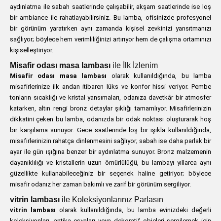
aydınlatma ile sabah saatlerinde çalışabilir, akşam saatlerinde ise loş
bir ambiance ile rahatlayabilirsiniz. Bu lamba, ofisinizde profesyonel
bir görünüm yaratırken aynı zamanda kişisel zevkinizi yansıtmanızı
sağlıyor; böylece hem verimliliğinizi artırıyor hem de çalışma ortamınızı
kişiselleştiriyor.
Misafir odası masa lambası
ile İlk İzlenim
Misafir odası masa lambası
olarak kullanıldığında, bu lamba
misafirlerinize ilk andan itibaren lüks ve konfor hissi veriyor. Pembe
tonların sıcaklığı ve kristal yansımaları, odanıza davetkâr bir atmosfer
katarken, altın rengi bronz detaylar şıklığı tamamlıyor. Misafirlerinizin
dikkatini çeken bu lamba, odanızda bir odak noktası oluşturarak hoş
bir karşılama sunuyor. Gece saatlerinde loş bir ışıkla kullanıldığında,
misafirlerinizin rahatça dinlenmesini sağlıyor; sabah ise daha parlak bir
ayar ile gün ışığına benzer bir aydınlatma sunuyor. Bronz malzemenin
dayanıklılığı ve kristallerin uzun ömürlülüğü, bu lambayı yıllarca aynı
güzellikte kullanabileceğiniz bir seçenek haline getiriyor; böylece
misafir odanız her zaman bakımlı ve zarif bir görünüm sergiliyor.
vitrin lambası
ile Koleksiyonlarınız Parlasın
vitrin lambası
olarak kullanıldığında, bu lamba evinizdeki değerli
koleksiyonları, antika eşyaları veya dekoratif objeleri sergilemek için