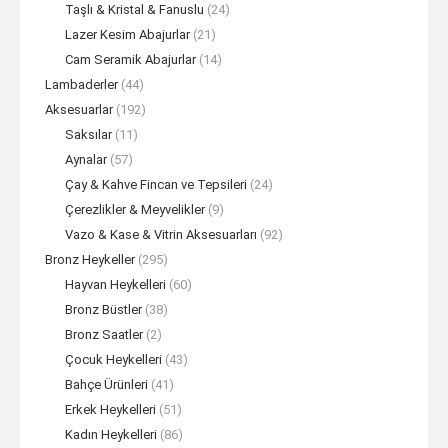
Taşlı & Kristal & Fanuslu
(24)
Lazer Kesim Abajurlar
(21)
Cam Seramik Abajurlar
(14)
Lambaderler
(44)
Aksesuarlar
(192)
Saksılar
(11)
Aynalar
(57)
Çay & Kahve Fincan ve Tepsileri
(24)
Çerezlikler & Meyvelikler
(9)
Vazo & Kase & Vitrin Aksesuarları
(92)
Bronz Heykeller
(295)
Hayvan Heykelleri
(60)
Bronz Büstler
(38)
Bronz Saatler
(2)
Çocuk Heykelleri
(43)
Bahçe Ürünleri
(41)
Erkek Heykelleri
(51)
Kadın Heykelleri
(86)