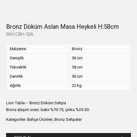
Bronz Döküm Aslan Masa Heykeli H:58cm
SKU:CBH-526
Malzeme
Bronz
Genişlik
56 cm
Yükseklik
58 cm
Derinlik
56 cm
Ağırlık
22 kg
Lion Table – Bronz Döküm Sehpa
Bronz alaşım oranı: bakır %70-75, çinko %25-30.
Kategoriler:
Bahçe Ürünleri
,
Bronz Sehpalar