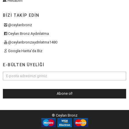
👥 Hesabım
BIZI TAKIP EDIN
@ceylanbronz
Ceylan Bronz Aydınlatma
@ceylanbronzaydnlatma1480
Google Harita'da Biz
E-BÜLTEN ÜYELIĞI
® Ceylan Bronz