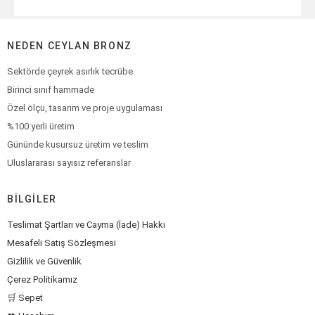
NEDEN CEYLAN BRONZ
Sektörde çeyrek asırlık tecrübe
Birinci sınıf hammade
Özel ölçü, tasarım ve proje uygulaması
%100 yerli üretim
Gününde kusursuz üretim ve teslim
Uluslararası sayısız referanslar
BILGILER
Teslimat Şartları ve Cayma (İade) Hakkı
Mesafeli Satış Sözleşmesi
Gizlilik ve Güvenlik
Çerez Politikamız
🛒 Sepet