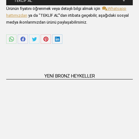
TEKLIF AL
Lütfen aşağıdaki formu alanlarını doldurunuz.
Ürünün fiyatını öğrenmek veya detaylı bilgi almak için
Whatsapp
hattımızdan
ya da "TEKLİF AL"'dan irtibata geçebilir, aşağıdaki sosyal
medya ikonlarımızdan ürünü paylaşabilirsiniz.
Share
Share
Share
Share
Share
on
on
on
on
on
WhatsApp
Facebook
Twitter
Pinterest
LinkedIn
YENI BRONZ HEYKELLER