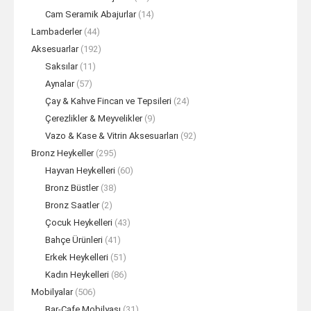
Cam Seramik Abajurlar
(14)
Lambaderler
(44)
Aksesuarlar
(192)
Saksılar
(11)
Aynalar
(57)
Çay & Kahve Fincan ve Tepsileri
(24)
Çerezlikler & Meyvelikler
(9)
Vazo & Kase & Vitrin Aksesuarları
(92)
Bronz Heykeller
(295)
Hayvan Heykelleri
(60)
Bronz Büstler
(38)
Bronz Saatler
(2)
Çocuk Heykelleri
(43)
Bahçe Ürünleri
(41)
Erkek Heykelleri
(51)
Kadın Heykelleri
(86)
Mobilyalar
(506)
Bar-Cafe Mobilyası
(31)