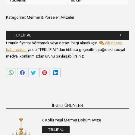
Yükseklik
80 cm
Kategoriler:
Mermer & Porselen Avizeler
TEKLIF AL
Lütfen aşağıdaki formu alanlarını doldurunuz.
Ürünün fiyatını öğrenmek veya detaylı bilgi almak için
Whatsapp
hattımızdan
ya da "TEKLİF AL"'dan irtibata geçebilir, aşağıdaki sosyal
medya ikonlarımızdan ürünü paylaşabilirsiniz.
Share
Share
Share
Share
Share
on
on
on
on
on
WhatsApp
Facebook
Twitter
Pinterest
LinkedIn
İLGILI ÜRÜNLER
6 Kollu Yeşil Mermer Dokum Avize
TEKLIF AL