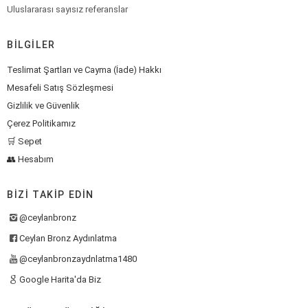
Uluslararası sayısız referanslar
BILGILER
Teslimat Şartları ve Cayma (İade) Hakkı
Mesafeli Satış Sözleşmesi
Gizlilik ve Güvenlik
Çerez Politikamız
🛒 Sepet
👥 Hesabım
BIZI TAKIP EDIN
@ceylanbronz
Ceylan Bronz Aydınlatma
@ceylanbronzaydnlatma1480
Google Harita'da Biz