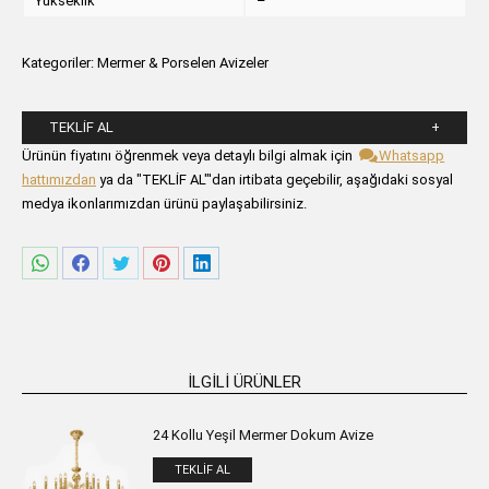
Yükseklik
–
Kategoriler:
Mermer & Porselen Avizeler
TEKLIF AL
Lütfen aşağıdaki formu alanlarını doldurunuz.
Ürünün fiyatını öğrenmek veya detaylı bilgi almak için
Whatsapp
hattımızdan
ya da "TEKLİF AL"'dan irtibata geçebilir, aşağıdaki sosyal
medya ikonlarımızdan ürünü paylaşabilirsiniz.
Share
Share
Share
Share
Share
on
on
on
on
on
WhatsApp
Facebook
Twitter
Pinterest
LinkedIn
İLGILI ÜRÜNLER
24 Kollu Yeşil Mermer Dokum Avize
TEKLIF AL