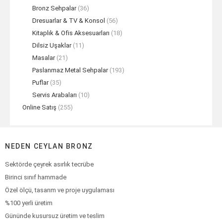
Bronz Sehpalar
(36)
Dresuarlar & TV & Konsol
(56)
Kitaplık & Ofis Aksesuarları
(18)
Dilsiz Uşaklar
(11)
Masalar
(21)
Paslanmaz Metal Sehpalar
(193)
Puflar
(35)
Servis Arabaları
(10)
Online Satış
(255)
NEDEN CEYLAN BRONZ
Sektörde çeyrek asırlık tecrübe
Birinci sınıf hammade
Özel ölçü, tasarım ve proje uygulaması
%100 yerli üretim
Gününde kusursuz üretim ve teslim