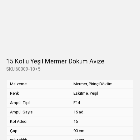
15 Kollu Yeşil Mermer Dokum Avize
SKU:68009-10+5
Malzeme
Mermer, Pirinç Döküm
Renk
Eskitme, Yeşil
Ampül Tipi
E14
Ampül Sayısı
15 ad.
Kol Adedi
15
Çap
90 cm