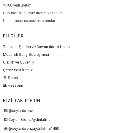
%100 yerli üretim
Gününde kusursuz üretim ve teslim
Uluslararası sayısız referanslar
BILGILER
Teslimat Şartları ve Cayma (İade) Hakkı
Mesafeli Satış Sözleşmesi
Gizlilik ve Güvenlik
Çerez Politikamız
🛒 Sepet
👥 Hesabım
BIZI TAKIP EDIN
@ceylanbronz
Ceylan Bronz Aydınlatma
@ceylanbronzaydnlatma1480