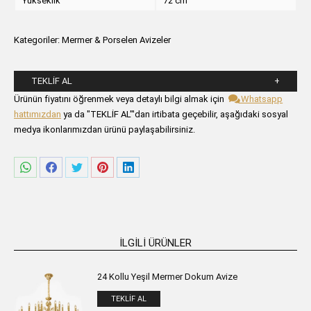
Yükseklik
72 cm
Kategoriler:
Mermer & Porselen Avizeler
TEKLIF AL
Lütfen aşağıdaki formu alanlarını doldurunuz.
Ürünün fiyatını öğrenmek veya detaylı bilgi almak için
Whatsapp
hattımızdan
ya da "TEKLİF AL"'dan irtibata geçebilir, aşağıdaki sosyal
medya ikonlarımızdan ürünü paylaşabilirsiniz.
Share
Share
Share
Share
Share
on
on
on
on
on
WhatsApp
Facebook
Twitter
Pinterest
LinkedIn
İLGILI ÜRÜNLER
24 Kollu Yeşil Mermer Dokum Avize
TEKLIF AL