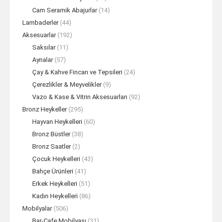
Cam Seramik Abajurlar
(14)
Lambaderler
(44)
Aksesuarlar
(192)
Saksılar
(11)
Aynalar
(57)
Çay & Kahve Fincan ve Tepsileri
(24)
Çerezlikler & Meyvelikler
(9)
Vazo & Kase & Vitrin Aksesuarları
(92)
Bronz Heykeller
(295)
Hayvan Heykelleri
(60)
Bronz Büstler
(38)
Bronz Saatler
(2)
Çocuk Heykelleri
(43)
Bahçe Ürünleri
(41)
Erkek Heykelleri
(51)
Kadın Heykelleri
(86)
Mobilyalar
(506)
Bar-Cafe Mobilyası
(31)