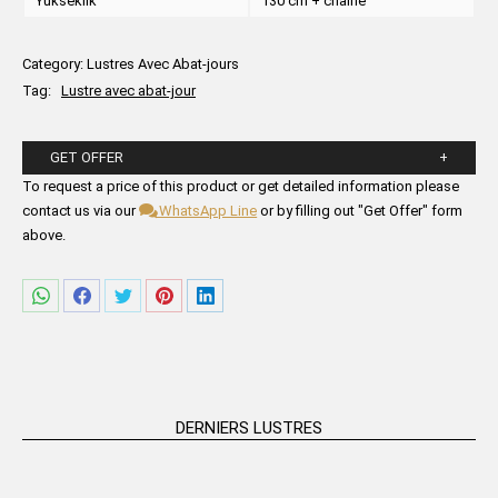
Yükseklik
130 cm + chaine
Category:
Lustres Avec Abat-jours
Tag:
Lustre avec abat-jour
GET OFFER
Please fill in the form fields below.
To request a price of this product or get detailed information please
contact us via our
WhatsApp Line
or by filling out "Get Offer" form
above.
Partager
Partager
Partager
Partager
Partager
sur
sur
sur
sur
sur
WhatsApp
Facebook
Twitter
Pinterest
LinkedIn
DERNIERS LUSTRES