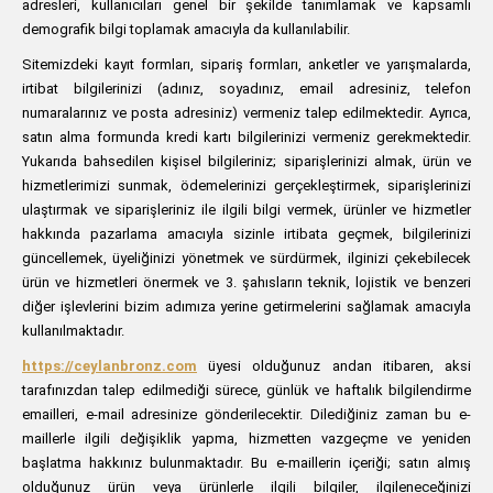
adresleri, kullanıcıları genel bir şekilde tanımlamak ve kapsamlı
demografik bilgi toplamak amacıyla da kullanılabilir.
Sitemizdeki kayıt formları, sipariş formları, anketler ve yarışmalarda,
irtibat bilgilerinizi (adınız, soyadınız, email adresiniz, telefon
numaralarınız ve posta adresiniz) vermeniz talep edilmektedir. Ayrıca,
satın alma formunda kredi kartı bilgilerinizi vermeniz gerekmektedir.
Yukarıda bahsedilen kişisel bilgileriniz; siparişlerinizi almak, ürün ve
hizmetlerimizi sunmak, ödemelerinizi gerçekleştirmek, siparişlerinizi
ulaştırmak ve siparişleriniz ile ilgili bilgi vermek, ürünler ve hizmetler
hakkında pazarlama amacıyla sizinle irtibata geçmek, bilgilerinizi
güncellemek, üyeliğinizi yönetmek ve sürdürmek, ilginizi çekebilecek
ürün ve hizmetleri önermek ve 3. şahısların teknik, lojistik ve benzeri
diğer işlevlerini bizim adımıza yerine getirmelerini sağlamak amacıyla
kullanılmaktadır.
https://ceylanbronz.com
üyesi olduğunuz andan itibaren, aksi
tarafınızdan talep edilmediği sürece, günlük ve haftalık bilgilendirme
emailleri, e-mail adresinize gönderilecektir. Dilediğiniz zaman bu e-
maillerle ilgili değişiklik yapma, hizmetten vazgeçme ve yeniden
başlatma hakkınız bulunmaktadır. Bu e-maillerin içeriği; satın almış
olduğunuz ürün veya ürünlerle ilgili bilgiler, ilgileneceğinizi