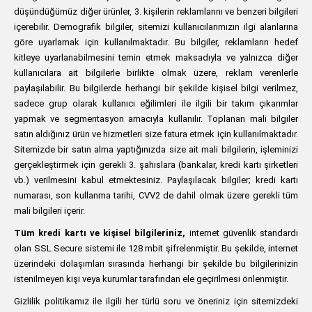
düşündüğümüz diğer ürünler, 3. kişilerin reklamlarını ve benzeri bilgileri
içerebilir. Demografik bilgiler, sitemizi kullanıcılarımızın ilgi alanlarına
göre uyarlamak için kullanılmaktadır. Bu bilgiler, reklamların hedef
kitleye uyarlanabilmesini temin etmek maksadıyla ve yalnızca diğer
kullanıcılara ait bilgilerle birlikte olmak üzere, reklam verenlerle
paylaşılabilir. Bu bilgilerde herhangi bir şekilde kişisel bilgi verilmez,
sadece grup olarak kullanıcı eğilimleri ile ilgili bir takım çıkarımlar
yapmak ve segmentasyon amacıyla kullanılır. Toplanan mali bilgiler
satın aldığınız ürün ve hizmetleri size fatura etmek için kullanılmaktadır.
Sitemizde bir satın alma yaptığınızda size ait mali bilgilerin, işleminizi
gerçekleştirmek için gerekli 3. şahıslara (bankalar, kredi kartı şirketleri
vb.) verilmesini kabul etmektesiniz. Paylaşılacak bilgiler; kredi kartı
numarası, son kullanma tarihi, CVV2 de dahil olmak üzere gerekli tüm
mali bilgileri içerir.
Tüm kredi kartı ve kişisel bilgileriniz,
internet güvenlik standardı
olan SSL Secure sistemi ile 128 mbit şifrelenmiştir. Bu şekilde, internet
üzerindeki dolaşımları sırasında herhangi bir şekilde bu bilgilerinizin
istenilmeyen kişi veya kurumlar tarafından ele geçirilmesi önlenmiştir.
Gizlilik politikamız ile ilgili her türlü soru ve öneriniz için sitemizdeki