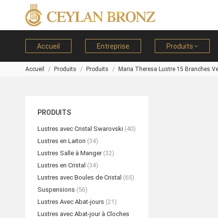
Accueil
Entreprise
Produits
Accueil
Produits
Produits
Maria Theresa Lustre 15 Branches Ve
Vous êtes ici :
PRODUITS
Lustres avec Cristal Swarovski
(40)
Lustres en Laiton
(34)
Lustres Salle à Manger
(32)
Lustres en Cristal
(34)
Lustres avec Boules de Cristal
(65)
Suspensions
(56)
Lustres Avec Abat-jours
(21)
Lustres avec Abat-jour à Cloches