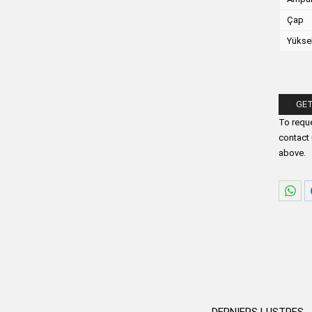
Çap
Yükse
GET
Please fi
To reque
contact 
above.
Part
sur
Wha
DERNIERS LUSTRES