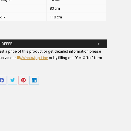
80 cm
klik
110 cm
 OFFER
ll in the form fields below.
st a price of this product or get detailed information please
us via our
WhatsApp Line
or by filling out "Get Offer" form
ager
Partager
Partager
Partager
Partager
sur
sur
sur
sur
tsApp
Facebook
Twitter
Pinterest
LinkedIn