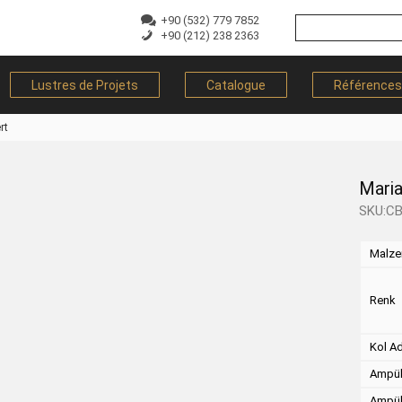
+90 (532) 779 7852
+90 (212) 238 2363
Lustres de Projets
Catalogue
Références
rt
Maria
SKU:C
Malz
Renk
Kol A
Ampül
Ampül