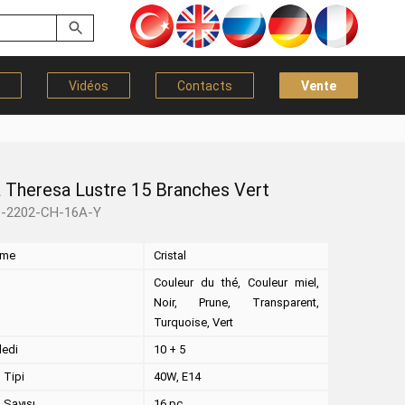
Vidéos
Contacts
Vente
 Theresa Lustre 15 Branches Vert
B-2202-CH-16A-Y
eme
Cristal
Couleur du thé, Couleur miel,
Noir, Prune, Transparent,
Turquoise, Vert
dedi
10 + 5
 Tipi
40W, E14
 Sayısı
16 pc.