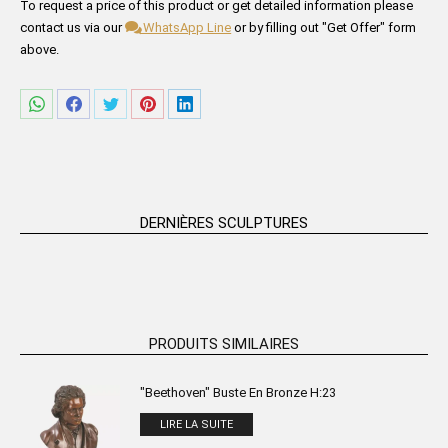
Please fill in the form fields below.
To request a price of this product or get detailed information please
contact us via our
WhatsApp Line
or by filling out "Get Offer" form
above.
Partager
Partager
Partager
Partager
Partager
sur
sur
sur
sur
sur
WhatsApp
Facebook
Twitter
Pinterest
LinkedIn
DERNIÈRES SCULPTURES
PRODUITS SIMILAIRES
"Beethoven" Buste En Bronze H:23
LIRE LA SUITE