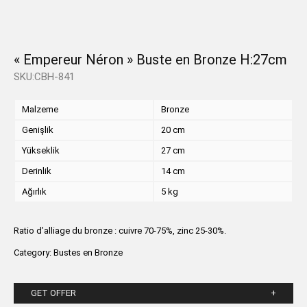
« Empereur Néron » Buste en Bronze H:27cm
SKU:CBH-841
Malzeme
Bronze
Genişlik
20 cm
Yükseklik
27 cm
Derinlik
14 cm
Ağırlık
5 kg
Ratio d’alliage du bronze : cuivre 70-75%, zinc 25-30%.
Category:
Bustes en Bronze
GET OFFER