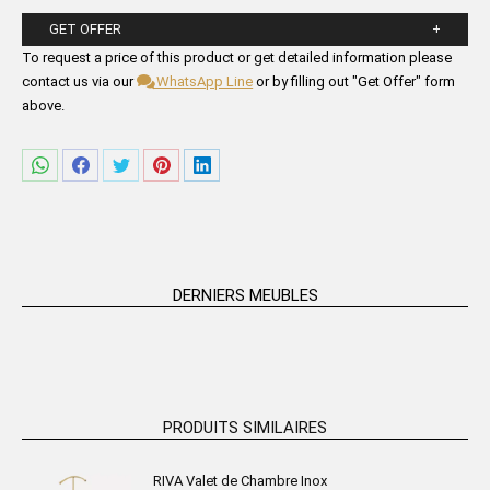
GET OFFER
Please fill in the form fields below.
To request a price of this product or get detailed information please
contact us via our
WhatsApp Line
or by filling out "Get Offer" form
above.
Partager
Partager
Partager
Partager
Partager
sur
sur
sur
sur
sur
WhatsApp
Facebook
Twitter
Pinterest
LinkedIn
DERNIERS MEUBLES
PRODUITS SIMILAIRES
RIVA Valet de Chambre Inox