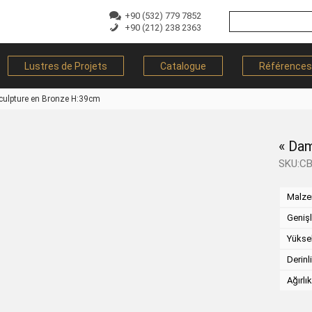
+90 (532) 779 7852
+90 (212) 238 2363
Lustres de Projets
Catalogue
Références
culpture en Bronze H:39cm
« Da
SKU:C
Malz
Genişl
Yükse
Derinl
Ağırlı