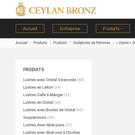
Accueil
Entreprise
Produits
Accueil
Produits
Produits
Sculptures de Femmes
« Dame » S
Vous êtes ici :
PRODUITS
Lustres avec Cristal Swarovski
(40)
Lustres en Laiton
(34)
Lustres Salle à Manger
(32)
Lustres en Cristal
(34)
Lustres avec Boules de Cristal
(65)
Suspensions
(56)
Lustres Avec Abat-jours
(21)
Lustres avec Abat-jour à Cloches