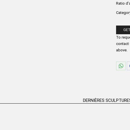
Ratio d’
Categor
GET
Please fi
To reque
contact 
above.
Part
sur
Wha
DERNIÈRES SCULPTURE