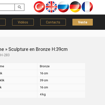
Vidéos
Contacts
Vente
me » Sculpture en Bronze H:39cm
BH-283
eme
Bronze
ik
16 cm
klik
39 cm
ik
16 cm
k
4 kg