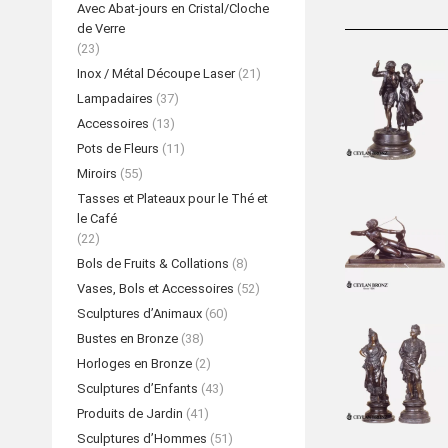
Avec Abat-jours en Cristal/Cloche
de Verre
(23)
Inox / Métal Découpe Laser
(21)
Lampadaires
(37)
Accessoires
(13)
Pots de Fleurs
(11)
Miroirs
(55)
Tasses et Plateaux pour le Thé et
le Café
(22)
Bols de Fruits & Collations
(8)
Vases, Bols et Accessoires
(52)
Sculptures d’Animaux
(60)
Bustes en Bronze
(38)
Horloges en Bronze
(2)
Sculptures d’Enfants
(43)
Produits de Jardin
(41)
Sculptures d’Hommes
(51)