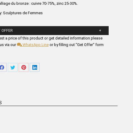
alliage du bronze : cuivre 70-75%, zinc 25-30%.
y:
Sculptures de Femmes
 OFFER
ll in the form fields below.
st a price of this product or get detailed information please
us via our
WhatsApp Line
or by filling out "Get Offer" form
ager
Partager
Partager
Partager
Partager
sur
sur
sur
sur
tsApp
Facebook
Twitter
Pinterest
LinkedIn
S