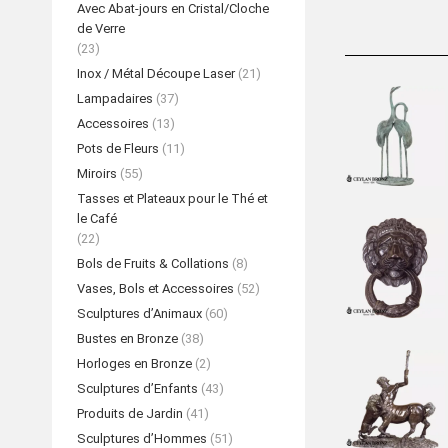
Avec Abat-jours en Cristal/Cloche
de Verre
(23)
Inox / Métal Découpe Laser
(21)
Lampadaires
(37)
Accessoires
(13)
Pots de Fleurs
(11)
Miroirs
(55)
Tasses et Plateaux pour le Thé et
le Café
(22)
Bols de Fruits & Collations
(8)
Vases, Bols et Accessoires
(52)
Sculptures d’Animaux
(60)
Bustes en Bronze
(38)
Horloges en Bronze
(2)
Sculptures d’Enfants
(43)
Produits de Jardin
(41)
Sculptures d’Hommes
(51)