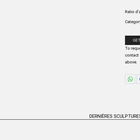
Ratio d’
Categor
GET
Please fi
To reque
contact 
above.
Part
sur
Wha
DERNIÈRES SCULPTURE