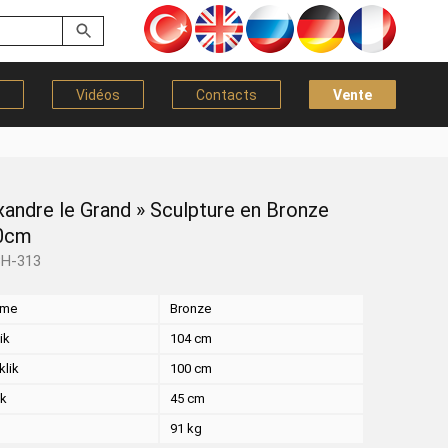
Vidéos
Contacts
Vente
xandre le Grand » Sculpture en Bronze
0cm
BH-313
eme
Bronze
ik
104 cm
klik
100 cm
ik
45 cm
k
91 kg