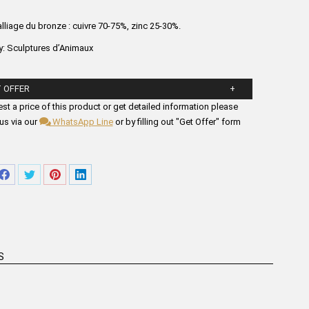
alliage du bronze : cuivre 70-75%, zinc 25-30%.
y:
Sculptures d’Animaux
 OFFER
ll in the form fields below.
st a price of this product or get detailed information please
us via our
WhatsApp Line
or by filling out "Get Offer" form
ager
Partager
Partager
Partager
Partager
sur
sur
sur
sur
tsApp
Facebook
Twitter
Pinterest
LinkedIn
S