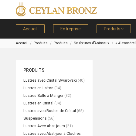
Accueil
Entreprise
Produits
Accueil
Produits
Produits
Sculptures d’Animaux
« Alexandre 
Vous êtes ici :
PRODUITS
Lustres avec Cristal Swarovski
(40)
Lustres en Laiton
(34)
Lustres Salle à Manger
(32)
Lustres en Cristal
(34)
Lustres avec Boules de Cristal
(65)
Suspensions
(56)
Lustres Avec Abat-jours
(21)
Lustres avec Abat-jour à Cloches