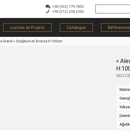
+90 (532) 779 7852
+90 (212) 238 2363
Lustres de Projets
Catalogue
Références
le Grand » Sculpture en Bronze H:100cm
« Ale
H:10
SKU:C
Malz
Genişl
Yükse
Derinl
Ağırlı