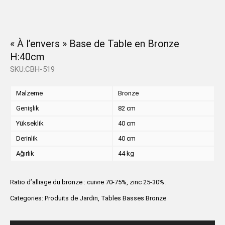
« À l’envers » Base de Table en Bronze
H:40cm
SKU:CBH-519
Malzeme
Bronze
Genişlik
82 cm
Yükseklik
40 cm
Derinlik
40 cm
Ağırlık
44 kg
Ratio d’alliage du bronze : cuivre 70-75%, zinc 25-30%.
Categories:
Produits de Jardin
,
Tables Basses Bronze