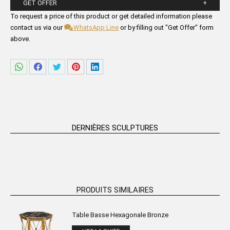
GET OFFER
Please fill in the form fields below.
To request a price of this product or get detailed information please
contact us via our
WhatsApp Line
or by filling out "Get Offer" form
above.
Partager
Partager
Partager
Partager
Partager
sur
sur
sur
sur
sur
WhatsApp
Facebook
Twitter
Pinterest
LinkedIn
DERNIÈRES SCULPTURES
PRODUITS SIMILAIRES
Table Basse Hexagonale Bronze