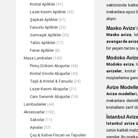
Kristal Aplikler
(41)
sektöründe kalite
mekanlara eşsiz bi
Lazer Kesim Aplikler
(42)
alıyor.
Şapkalı Aplikler
(37)
Fanuslu Aplikler
(33)
Masko Avize
’
Masko avize
, İ
Sarmaşık Aplikler
(20)
avangarde avize
Tablo Aplikleri
(17)
bir yaşam tarzını y
Fener Aplikler
(8)
Modoko Aviz
Masa Lambalari
(140)
Modoko avize
, 
Pirinç Döküm Abajurlar
(44)
avizeler
, kristal
Kristal Gövde Abajurlar
(44)
müşterilerine geni
Taşlı & Kristal & Fanuslu
(24)
Avize Modelle
Lazer Kesim Abajurlar
(21)
Avize modelleri
Cam Seramik Abajurlar
(14)
mekanlara derinli
Lambaderler
(44)
kristallerin zari
Aksesuarlar
(192)
İstanbul Avize
Saksılar
(11)
İstanbul avize ü
Aynalar
(57)
üstün kaliteli ma
Çay & Kahve Fincan ve Tepsileri
sergiler. Bu marka