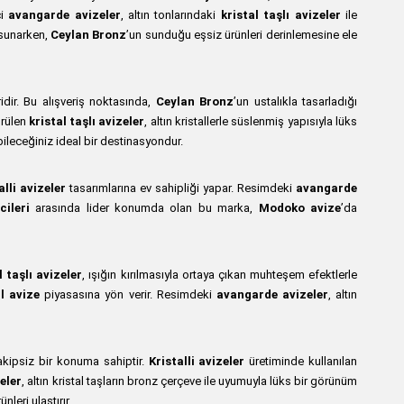
ci
avangarde avizeler
, altın tonlarındaki
kristal taşlı avizeler
ile
r sunarken,
Ceylan Bronz
’un sunduğu eşsiz ürünleri derinlemesine ele
idir. Bu alışveriş noktasında,
Ceylan Bronz
’un ustalıkla tasarladığı
örülen
kristal taşlı avizeler
, altın kristallerle süslenmiş yapısıyla lüks
ebileceğiniz ideal bir destinasyondur.
alli avizeler
tasarımlarına ev sahipliği yapar. Resimdeki
avangarde
cileri
arasında lider konumda olan bu marka,
Modoko avize
’da
l taşlı avizeler
, ışığın kırılmasıyla ortaya çıkan muhteşem efektlerle
l avize
piyasasına yön verir. Resimdeki
avangarde avizeler
, altın
 rakipsiz bir konuma sahiptir.
Kristalli avizeler
üretiminde kullanılan
eler
, altın kristal taşların bronz çerçeve ile uyumuyla lüks bir görünüm
nleri ulaştırır.