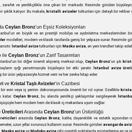
, zarafet ve yenilikçilikle öne çıkan bir markadır. Resimde görülen büyüleyi
r şıklık katıyor. Bu makale,
kristalli avizeler
tutkunları için detaylı bir rehbe
da
Ceylan Bronz
’un Eşsiz Koleksiyonları
stanbul’un en büyük ve en prestijli mobilya ve aydınlatma merkezlerinden bir
ler
modelleri, modern ve klasik tarzlarda geniş bir yelpaze sunar. Resimde g
ansıtır.
İstanbul avize
tutkunları için
Masko avize
, en yeni trendleri takip ed
e
ile
Ceylan Bronz
’un Zarif Tasarımları
İstanbul’un bir diğer önemli alışveriş merkezi olup,
Ceylan Bronz
’un şık
krist
 taşların ışığı yansıtmasıyla büyüleyici bir etki yaratır.
İstanbul avize üreti
ş bir ürün yelpazesiyle hizmet verir ve her zevke hitap eder.
ri
ve
Kristal Taşlı Avizeler
’in Cazibesi
, bir evin veya iş yerinin dekorasyonunda önemli bir rol oynar. Özellikle
krista
k katar.
Ceylan Bronz
, bu alanda yenilikçi yaklaşımlar sergileyerek
İstanbu
f düşüşüyle hem modern hem de klasik iç mekanlara uyum sağlar.
 Üreticileri
Arasında
Ceylan Bronz
’un Üstünlüğü
reticileri
arasında
Ceylan Bronz
, kalite, dayanıklılık ve estetik açısından
lzemeler, uzun yıllar sorunsuz kullanım sunar. Resimde görülen
avangarde aviz
,
Masko avize
ve
Modoko avize
gibi prestijli noktalarda müşterilerine en iyi ürü