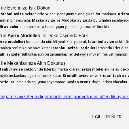
ile Evlerinize Işık Dökün
stanbul avize
sektöründe yılların deneyimiyle öne çıkan bir markadır.
Krista
mmel bir seçimdir.
Masko avize
ve
Modoko avize
’da bu ürünleri inceleyebil
lli avizeler
, markanın estetik anlayışını yansıtan çarpıcı bir örnektir.
’un
Avize Modelleri
ile Dekorasyonda Fark
vize modelleri
konusunda sürekli yenilikler yaparak
İstanbul avize
sektörün
anlara sofistike bir hava katar.
İstanbul avize üreticileri
arasında lider ola
alli avizeler
tutkunları için bu tasarımlar, her detayıyla mükemmeliyeti yansıtır.
ile Mekanlarınıza Altın Dokunuş
stanbul avize
sektöründe lider bir marka olarak,
avize modelleri
ile ev deko
muyla mekanlara eşsiz bir şıklık katar.
Kristalli avizeler
ve
kristal taşlı avi
eticileri
arasında en iyisini arıyorsanız,
Ceylan Bronz
doğru adres olacaktır.
vangarde avizelerin diğer modellerini görmek için lütfen tıklayınız
İLGILI ÜRÜNLER