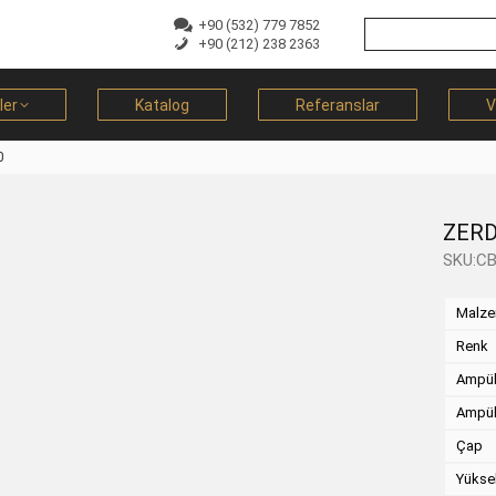
+90 (532) 779 7852
+90 (212) 238 2363
ler
Katalog
Referanslar
V
0
ZERD
SKU:C
Malz
Renk
Ampül
Ampül
Çap
Yükse