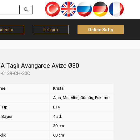
ideolar
İletişim
Online Satış
A Taşlı Avangarde Avize Ø30
B-0139-CH-30C
eme
Kristal
Altın, Mat Altin, Gümüş, Eskitme
 Tipi
E14
 Sayısı
4 ad.
30 cm
klik
60 cm