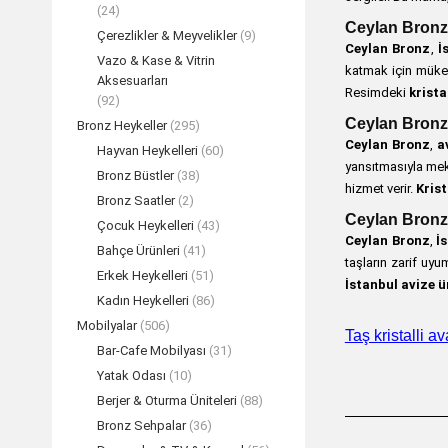
(24)
Ceylan Bronz
Çerezlikler & Meyvelikler
(9)
Ceylan Bronz
,
İ
Vazo & Kase & Vitrin
katmak için müke
Aksesuarları
Resimdeki
krista
(92)
Ceylan Bronz
Bronz Heykeller
(295)
Ceylan Bronz
,
a
Hayvan Heykelleri
(60)
yansıtmasıyla mek
Bronz Büstler
(38)
hizmet verir.
Krist
Bronz Saatler
(2)
Ceylan Bronz
Çocuk Heykelleri
(43)
Ceylan Bronz
,
İ
Bahçe Ürünleri
(41)
taşların zarif uyu
Erkek Heykelleri
(51)
İstanbul avize ür
Kadın Heykelleri
(86)
Mobilyalar
(506)
Taş kristalli a
Bar-Cafe Mobilyası
(31)
Yatak Odası
(10)
Berjer & Oturma Üniteleri
(88)
Bronz Sehpalar
(36)