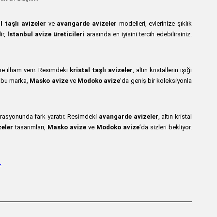
l taşlı avizeler
ve
avangarde avizeler
modelleri, evlerinize şıklık
ir,
İstanbul avize üreticileri
arasında en iyisini tercih edebilirsiniz.
e ilham verir. Resimdeki
kristal taşlı avizeler
, altın kristallerin ışığı
n bu marka,
Masko avize
ve
Modoko avize
’da geniş bir koleksiyonla
rasyonunda fark yaratır. Resimdeki
avangarde avizeler
, altın kristal
zeler
tasarımları,
Masko avize
ve
Modoko avize
’da sizleri bekliyor.
.