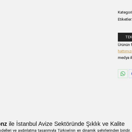
Kategori
Etiketler
TEK
Lütfen a
Ürünün f
hattımı
medya ik
Sha
on
Wha
onz
ile İstanbul Avize Sektöründe Şıklık ve Kalite
odelleri ve aydınlatma tasarımıyla Türkiye’nin en dinamik şehirlerinden biridi