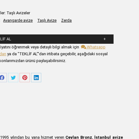
ler:
Taşlı Avizeler
:
Avangarde avize
Taşlı Avize
Zerda
LIF AL
şağıdaki formu alanlarını doldurunuz.
iyatını öğrenmek veya detaylı bilgi almak için
Whatsapp
zdan
ya da "TEKLİF AL"'dan irtibata geçebilir, aşağıdaki sosyal
onlarımızdan ürünü paylaşabilirsiniz.
re
Share
Share
Share
Share
on
on
on
on
tsApp
Facebook
Twitter
Pinterest
LinkedIn
r. 1995 yılından bu yana hizmet veren
Ceylan Bronz
,
İstanbul avize