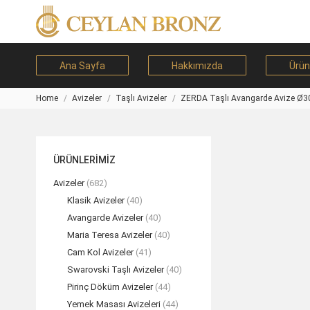
Ana Sayfa
Hakkımızda
Ürün
Home
Avizeler
Taşlı Avizeler
ZERDA Taşlı Avangarde Avize Ø3
You are here:
ÜRÜNLERİMİZ
Avizeler
(682)
Klasik Avizeler
(40)
Avangarde Avizeler
(40)
Maria Teresa Avizeler
(40)
Cam Kol Avizeler
(41)
Swarovski Taşlı Avizeler
(40)
Pirinç Döküm Avizeler
(44)
Yemek Masası Avizeleri
(44)