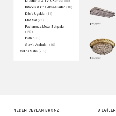
Dresuarlar & TV & Konsol
(56)
Kitaplık & Ofis Aksesuarları
(18)
Dilsiz Uşaklar
(11)
Masalar
(21)
Paslanmaz Metal Sehpalar
(193)
Puflar
(35)
Servis Arabaları
(10)
Online Satış
(255)
NEDEN CEYLAN BRONZ
BILGILER