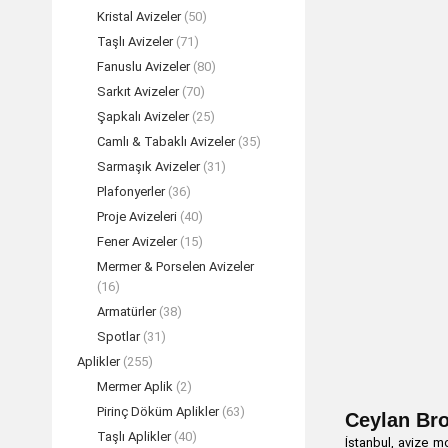
Kristal Avizeler
(50)
Taşlı Avizeler
(71)
Fanuslu Avizeler
(80)
Sarkıt Avizeler
(70)
Şapkalı Avizeler
(25)
Camlı & Tabaklı Avizeler
(35)
Sarmaşık Avizeler
(31)
Plafonyerler
(36)
Proje Avizeleri
(40)
Fener Avizeler
(15)
Mermer & Porselen Avizeler
(16)
Armatürler
(38)
Spotlar
(31)
Aplikler
(255)
Mermer Aplik
(2)
Pirinç Döküm Aplikler
(63)
Ceylan Br
Taşlı Aplikler
(40)
İstanbul, avize m