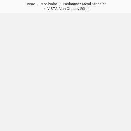
Home
Mobilyalar
Paslanmaz Metal Sehpalar
You are here:
VISTA Altın Ortaboy Sütun