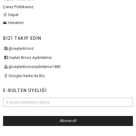
Çerez Politikamız
🛒 Sepet
👥 Hesabım
BIZI TAKIP EDIN
@ceylanbronz
Ceylan Bronz Aydınlatma
@ceylanbronzaydnlatma1480
Google Harita'da Biz
E-BÜLTEN ÜYELIĞI