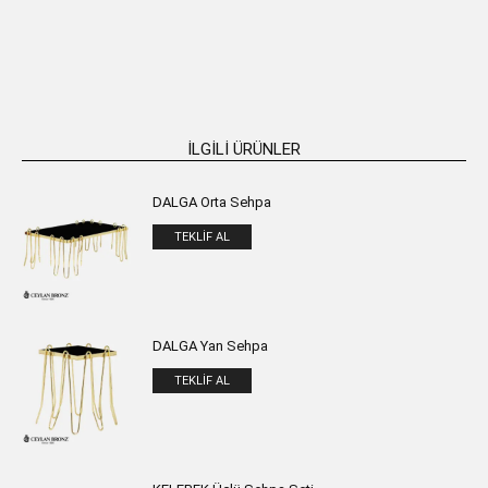
₺
56.146,00
₺
62.850,00
SEPETE EKLE
SEPETE EKLE
İLGILI ÜRÜNLER
DALGA Orta Sehpa
TEKLIF AL
DALGA Yan Sehpa
TEKLIF AL