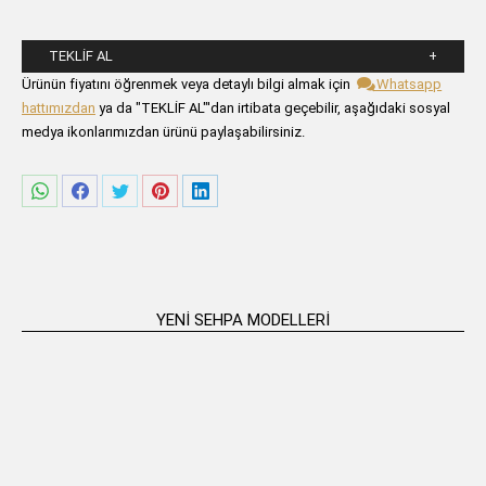
TEKLIF AL
Lütfen aşağıdaki formu alanlarını doldurunuz.
Ürünün fiyatını öğrenmek veya detaylı bilgi almak için
Whatsapp
hattımızdan
ya da "TEKLİF AL"'dan irtibata geçebilir, aşağıdaki sosyal
medya ikonlarımızdan ürünü paylaşabilirsiniz.
Share
Share
Share
Share
Share
on
on
on
on
on
WhatsApp
Facebook
Twitter
Pinterest
LinkedIn
YENI SEHPA MODELLERI