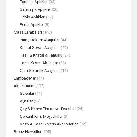
Fanuslu Aplikler
(33)
Sarmaşık Aplikler
(20)
Tablo Aplikleri
(17)
Fener Aplikler
(8)
Masa Lambalari
(140)
Pirinç Döküm Abajurlar
(44)
Kristal Gövde Abajurlar
(44)
Taşlı & Kristal & Fanuslu
(24)
Lazer Kesim Abajurlar
(21)
Cam Seramik Abajurlar
(14)
Lambaderler
(44)
Aksesuarlar
(192)
Saksılar
(11)
Aynalar
(57)
Çay & Kahve Fincan ve Tepsileri
(24)
Çerezlikler & Meyvelikler
(9)
Vazo & Kase & Vitrin Aksesuarları
(92)
Bronz Heykeller
(295)