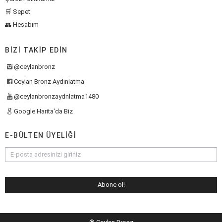
🛒 Sepet
👥 Hesabım
BIZI TAKIP EDIN
@ceylanbronz
Ceylan Bronz Aydınlatma
@ceylanbronzaydnlatma1480
Google Harita'da Biz
E-BÜLTEN ÜYELIĞI