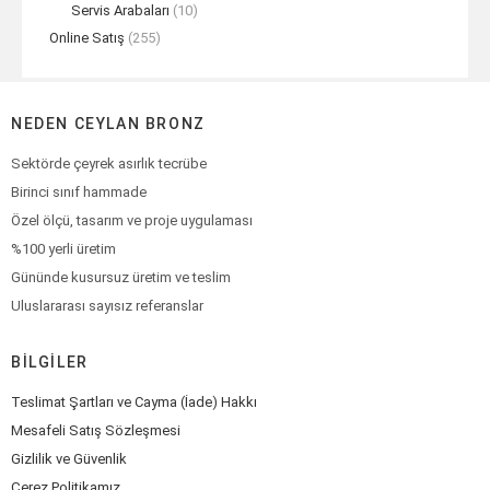
Servis Arabaları
(10)
Online Satış
(255)
NEDEN CEYLAN BRONZ
Sektörde çeyrek asırlık tecrübe
Birinci sınıf hammade
Özel ölçü, tasarım ve proje uygulaması
%100 yerli üretim
Gününde kusursuz üretim ve teslim
Uluslararası sayısız referanslar
BILGILER
Teslimat Şartları ve Cayma (İade) Hakkı
Mesafeli Satış Sözleşmesi
Gizlilik ve Güvenlik
Çerez Politikamız