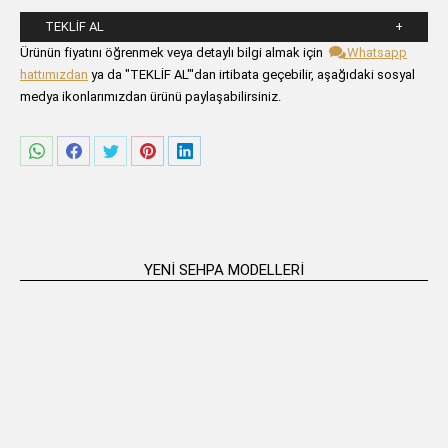
TEKLIF AL
Lütfen aşağıdaki formu alanlarını doldurunuz.
Ürünün fiyatını öğrenmek veya detaylı bilgi almak için
Whatsapp
hattımızdan
ya da "TEKLİF AL"'dan irtibata geçebilir, aşağıdaki sosyal
medya ikonlarımızdan ürünü paylaşabilirsiniz.
Share
Share
Share
Share
Share
on
on
on
on
on
WhatsApp
Facebook
Twitter
Pinterest
LinkedIn
YENI SEHPA MODELLERI