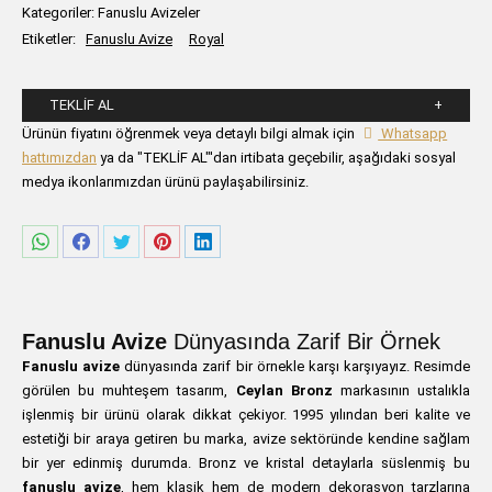
Kategoriler:
Fanuslu Avizeler
Etiketler:
Fanuslu Avize
Royal
TEKLIF AL
Lütfen aşağıdaki formu alanlarını doldurunuz.
Ürünün fiyatını öğrenmek veya detaylı bilgi almak için
Whatsapp
hattımızdan
ya da "TEKLİF AL"'dan irtibata geçebilir, aşağıdaki sosyal
medya ikonlarımızdan ürünü paylaşabilirsiniz.
Share
Share
Share
Share
Share
on
on
on
on
on
WhatsApp
Facebook
Twitter
Pinterest
LinkedIn
Fanuslu Avize
Dünyasında Zarif Bir Örnek
Fanuslu avize
dünyasında zarif bir örnekle karşı karşıyayız. Resimde
görülen bu muhteşem tasarım,
Ceylan Bronz
markasının ustalıkla
işlenmiş bir ürünü olarak dikkat çekiyor. 1995 yılından beri kalite ve
estetiği bir araya getiren bu marka, avize sektöründe kendine sağlam
bir yer edinmiş durumda. Bronz ve kristal detaylarla süslenmiş bu
fanuslu avize
, hem klasik hem de modern dekorasyon tarzlarına