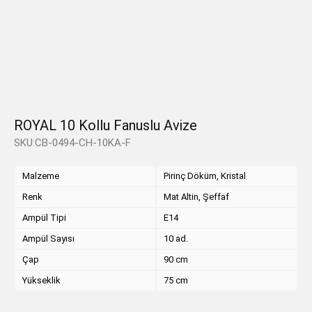
ROYAL 10 Kollu Fanuslu Avize
SKU:CB-0494-CH-10KA-F
Malzeme
Pirinç Döküm, Kristal
Renk
Mat Altin, Şeffaf
Ampül Tipi
E14
Ampül Sayısı
10 ad.
Çap
90 cm
Yükseklik
75 cm