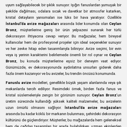
uyum sağlayabilecek bir şıklık sunuyor. Işığın fanuslardan yumuşak bir
şekilde dağılması, odalara sıcak ve davetkar bir atmosfer katarken,
kristal detayların yansımaları ise lüks bir hava yaratıyor. Özellikle
İstanbul’da avize mağazaları
arasında lider konumda olan
Ceylan
Bronz
, müşterilerine geniş bir ürün yelpazesi sunarak her türlü
dekorasyon ihtiyacına cevap veriyor. Bu mağazalar, hem bireysel
kullanıcılar hem de profesyonel projeler için ideal seçenekler sunuyor
ve her zevke hitap eden tasarımlarıyla biliniyor. Avize seçimi, bir evin
veya iş yerinin karakterini belirlemede önemli bir rol oynar ve
Ceylan
Bronz
, bu konuda müşterilerine eşsiz bir deneyim vaat ediyor.
Günümüzde, ev dekorasyonunda aydınlatma unsurları giderek daha
fazla önem kazanıyor ve bu avizeler, bu trendin öncüsü konumunda.
Fanuslu avize
modelleri, genellikle büyük yaşam alanlarında veya şık
mekanlarda tercih ediliyor. Resimdeki örnek, birden fazla fanus ve
kristal süslemeleriyle zengin bir görünüm sunuyor.
Ceylan Bronz
’un
üretim sürecinde kullandığı yüksek kaliteli malzemeler, bu avizelerin
uzun ömürlü olmasını sağlıyor.
İstanbul’da avize mağazaları
arasında bu kadar köklü bir markanın bulunması, şehirdeki dekorasyon
kültürünü de güçlendiriyor. Müşteriler, bu mağazalarda hem geleneksel
hem de çağdaş tasarımları bir arada bulabilirken, uzman ekiplerden