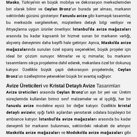
Masko
, Türkiye’nin en büyük mobilya ve dekorasyon merkezlerinden
biri olarak bilinir ve
Ceylan Bronz
’un burada yer alması, markanın
sektördeki gücünü gösteriyor.
Fanuslu avize
gibi karmaşık tasarımlar,
bu merkezde sergilenirken, müşterilere detaylı bilgi veriliyor ve
ihtiyaçlarına uygun ürünler öneriliyor.
İstanbul’da avize mağazaları
arasında bu kadar kapsamlı bir hizmet sunan bir markanın varlığı,
alışveriş deneyimini daha keyifli hale getiriyor. Ayrıca,
Masko’da avize
mağazaları
nda sunulan özel sipariş seçenekleri, büyük projeler için
ideal bir çözüm sunuyor. Mimarlar ve iç mimarlar, bu markanın
tasarımlarını sıkça projelerine dahil ederek, mekanlara özel bir dokunuş
katıyor. Özellikle büyük çaplı dekorasyon projelerinde,
Ceylan
Bronz
’un özelleştirme yetenekleri büyük bir avantaj sağlıyor.
Avize Üreticileri
ve
Kristal Detaylı Avize
Tasarımları
Avize üreticileri
arasında
Ceylan Bronz
’un ayrı bir yeri var. Üretim
süreçlerinde kullanılan birinci sınıf malzemeler ve el işçiliği, her bir
fanuslu avize
modeline eşsiz bir değer katıyor. Özellikle
kristal
detaylı avize
ler, ışığı farklı açılardan yansıtarak odalara büyüleyici bir
ambiance katıyor.
İstanbul’da avize mağazaları
arasında bu kadar
deneyimli bir markanın bulunması, sektördeki rekabeti de artırıyor.
Masko’da avize mağazaları
ve
Modoko’da avize mağazaları
gibi