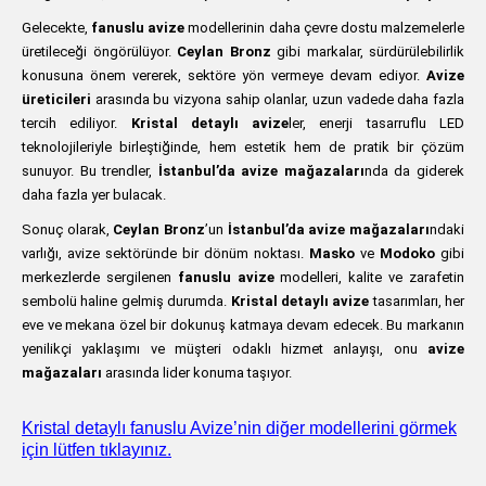
Gelecekte,
fanuslu avize
modellerinin daha çevre dostu malzemelerle
üretileceği öngörülüyor.
Ceylan Bronz
gibi markalar, sürdürülebilirlik
konusuna önem vererek, sektöre yön vermeye devam ediyor.
Avize
üreticileri
arasında bu vizyona sahip olanlar, uzun vadede daha fazla
tercih ediliyor.
Kristal detaylı avize
ler, enerji tasarruflu LED
teknolojileriyle birleştiğinde, hem estetik hem de pratik bir çözüm
sunuyor. Bu trendler,
İstanbul’da avize mağazaları
nda da giderek
daha fazla yer bulacak.
Sonuç olarak,
Ceylan Bronz
’un
İstanbul’da avize mağazaları
ndaki
varlığı, avize sektöründe bir dönüm noktası.
Masko
ve
Modoko
gibi
merkezlerde sergilenen
fanuslu avize
modelleri, kalite ve zarafetin
sembolü haline gelmiş durumda.
Kristal detaylı avize
tasarımları, her
eve ve mekana özel bir dokunuş katmaya devam edecek. Bu markanın
yenilikçi yaklaşımı ve müşteri odaklı hizmet anlayışı, onu
avize
mağazaları
arasında lider konuma taşıyor.
Kristal detaylı fanuslu Avize’nin diğer modellerini görmek
için lütfen tıklayınız.