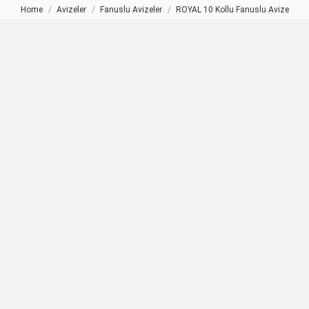
Home
Avizeler
Fanuslu Avizeler
ROYAL 10 Kollu Fanuslu Avize
You are here: