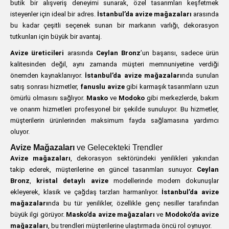
butik bir alışveriş deneyimi sunarak, özel tasarımları keşfetmek
isteyenler için ideal bir adres.
İstanbul’da avize mağazaları
arasında
bu kadar çeşitli seçenek sunan bir markanın varlığı, dekorasyon
tutkunları için büyük bir avantaj.
Avize üreticileri
arasında
Ceylan Bronz
’un başarısı, sadece ürün
kalitesinden değil, aynı zamanda müşteri memnuniyetine verdiği
önemden kaynaklanıyor.
İstanbul’da avize mağazaları
nda sunulan
satış sonrası hizmetler,
fanuslu avize
gibi karmaşık tasarımların uzun
ömürlü olmasını sağlıyor.
Masko
ve
Modoko
gibi merkezlerde, bakım
ve onarım hizmetleri profesyonel bir şekilde sunuluyor. Bu hizmetler,
müşterilerin ürünlerinden maksimum fayda sağlamasına yardımcı
oluyor.
Avize Mağazaları
ve Gelecekteki Trendler
Avize mağazaları
, dekorasyon sektöründeki yenilikleri yakından
takip ederek, müşterilerine en güncel tasarımları sunuyor.
Ceylan
Bronz
,
kristal detaylı avize
modellerinde modern dokunuşlar
ekleyerek, klasik ve çağdaş tarzları harmanlıyor.
İstanbul’da avize
mağazaları
nda bu tür yenilikler, özellikle genç nesiller tarafından
büyük ilgi görüyor.
Masko’da avize mağazaları
ve
Modoko’da avize
mağazaları
, bu trendleri müşterilerine ulaştırmada öncü rol oynuyor.