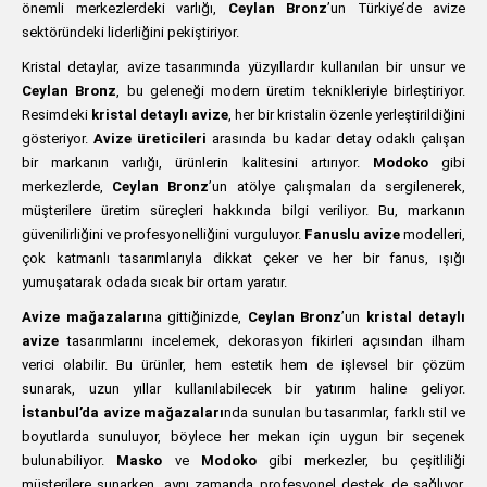
önemli merkezlerdeki varlığı,
Ceylan Bronz
’un Türkiye’de avize
sektöründeki liderliğini pekiştiriyor.
Kristal detaylar, avize tasarımında yüzyıllardır kullanılan bir unsur ve
Ceylan Bronz
, bu geleneği modern üretim teknikleriyle birleştiriyor.
Resimdeki
kristal detaylı avize
, her bir kristalin özenle yerleştirildiğini
gösteriyor.
Avize üreticileri
arasında bu kadar detay odaklı çalışan
bir markanın varlığı, ürünlerin kalitesini artırıyor.
Modoko
gibi
merkezlerde,
Ceylan Bronz
’un atölye çalışmaları da sergilenerek,
müşterilere üretim süreçleri hakkında bilgi veriliyor. Bu, markanın
güvenilirliğini ve profesyonelliğini vurguluyor.
Fanuslu avize
modelleri,
çok katmanlı tasarımlarıyla dikkat çeker ve her bir fanus, ışığı
yumuşatarak odada sıcak bir ortam yaratır.
Avize mağazaları
na gittiğinizde,
Ceylan Bronz
’un
kristal detaylı
avize
tasarımlarını incelemek, dekorasyon fikirleri açısından ilham
verici olabilir. Bu ürünler, hem estetik hem de işlevsel bir çözüm
sunarak, uzun yıllar kullanılabilecek bir yatırım haline geliyor.
İstanbul’da avize mağazaları
nda sunulan bu tasarımlar, farklı stil ve
boyutlarda sunuluyor, böylece her mekan için uygun bir seçenek
bulunabiliyor.
Masko
ve
Modoko
gibi merkezler, bu çeşitliliği
müşterilere sunarken, aynı zamanda profesyonel destek de sağlıyor.