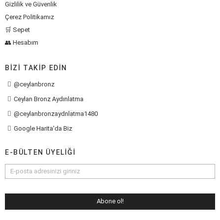
Gizlilik ve Güvenlik
Çerez Politikamız
🛒 Sepet
👥 Hesabım
BIZI TAKIP EDIN
@ceylanbronz
Ceylan Bronz Aydınlatma
@ceylanbronzaydnlatma1480
Google Harita'da Biz
E-BÜLTEN ÜYELIĞI