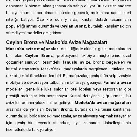
danışmanlık hizmeti alma şansına da sahip oluyor. Bu avizeler, sadece
bir aydınlatma aracı olmanın ötesine geçerek, mekanlara sanat eseri
niteliği katıyor. Özellikle son yıllarda, kristal detaylı tasarımların
popülerliği artmış durumda ve
Ceylan Bronz
, bu talebi karşılamak için
sürekli yeni modeller geliştiriyor.
Ceylan Bronz
ve
Masko’da Avize Mağazaları
Masko’da avize mağazaları
denildiğinde akla ilk gelen markalardan
biri olan
Ceylan Bronz
, profesyonel ekibiyle müşterilerine özel
çözümler sunuyor. Resimdeki
fanuslu avize
, bronz çerçeveleri ve
kristal detaylarıyla Masko’daki mağazalarda sergilenen ürünlerin en
dikkat çekici örneklerinden biri. Bu mağazalar, geniş ürün yelpazesiyle
mobilya ve dekorasyon tutkunlarını bir araya getiriyor.
Fanuslu avize
modelleri, genellikle lüks salonlar, otel lobileri veya restoranlar gibi
prestijli mekanlar için tasarlanıyor. Kristal detayların ışığı kırması, bu
avizeleri odanın yıldızı haline getiriyor.
Modoko’da avize mağazaları
arasında da yer alan
Ceylan Bronz
, burada da kalitesini kanıtlamış
durumda. Bu bölgelerdeki mağazalar, avize alışverişi yapmak isteyenler
için geniş bir seçenek sunarken, aynı zamanda kişiselleştirilmiş
hizmetlerle de fark yaratıyor.