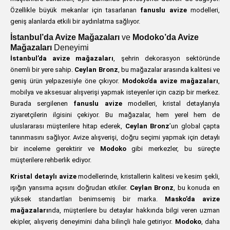
Özellikle büyük mekanlar için tasarlanan
fanuslu avize
modelleri,
geniş alanlarda etkili bir aydınlatma sağlıyor.
İstanbul’da Avize Mağazaları
ve
Modoko’da Avize
Mağazaları
Deneyimi
İstanbul’da avize mağazaları
, şehrin dekorasyon sektöründe
önemli bir yere sahip.
Ceylan Bronz
, bu mağazalar arasında kalitesi ve
geniş ürün yelpazesiyle öne çıkıyor.
Modoko’da avize mağazaları
,
mobilya ve aksesuar alışverişi yapmak isteyenler için cazip bir merkez.
Burada sergilenen
fanuslu avize
modelleri, kristal detaylarıyla
ziyaretçilerin ilgisini çekiyor. Bu mağazalar, hem yerel hem de
uluslararası müşterilere hitap ederek,
Ceylan Bronz
’un global çapta
tanınmasını sağlıyor. Avize alışverişi, doğru seçimi yapmak için detaylı
bir inceleme gerektirir ve
Modoko
gibi merkezler, bu süreçte
müşterilere rehberlik ediyor.
Kristal detaylı avize
modellerinde, kristallerin kalitesi ve kesim şekli,
ışığın yansıma açısını doğrudan etkiler.
Ceylan Bronz
, bu konuda en
yüksek standartları benimsemiş bir marka.
Masko’da avize
mağazaları
nda, müşterilere bu detaylar hakkında bilgi veren uzman
ekipler, alışveriş deneyimini daha bilinçli hale getiriyor.
Modoko
, daha