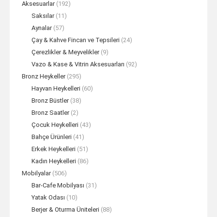
Aksesuarlar
(192)
Saksılar
(11)
Aynalar
(57)
Çay & Kahve Fincan ve Tepsileri
(24)
Çerezlikler & Meyvelikler
(9)
Vazo & Kase & Vitrin Aksesuarları
(92)
Bronz Heykeller
(295)
Hayvan Heykelleri
(60)
Bronz Büstler
(38)
Bronz Saatler
(2)
Çocuk Heykelleri
(43)
Bahçe Ürünleri
(41)
Erkek Heykelleri
(51)
Kadın Heykelleri
(86)
Mobilyalar
(506)
Bar-Cafe Mobilyası
(31)
Yatak Odası
(10)
Berjer & Oturma Üniteleri
(88)