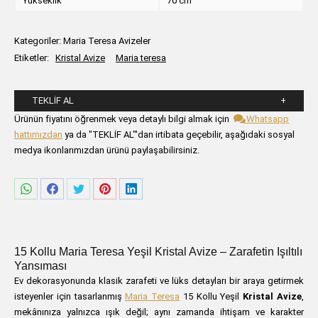
Yükseklik
70 cm
Kategoriler:
Maria Teresa Avizeler
Etiketler:
Kristal Avize
Maria teresa
TEKLIF AL
Lütfen aşağıdaki formu alanlarını doldurunuz.
Ürünün fiyatını öğrenmek veya detaylı bilgi almak için
Whatsapp
hattımızdan
ya da "TEKLİF AL"'dan irtibata geçebilir, aşağıdaki sosyal
medya ikonlarımızdan ürünü paylaşabilirsiniz.
Share
Share
Share
Share
Share
on
on
on
on
on
WhatsApp
Facebook
Twitter
Pinterest
LinkedIn
15 Kollu Maria Teresa Yeşil Kristal Avize – Zarafetin Işıltılı
Yansıması
Ev dekorasyonunda klasik zarafeti ve lüks detayları bir araya getirmek
isteyenler için tasarlanmış
Maria Teresa
15 Kollu Yeşil
Kristal Avize
,
mekânınıza yalnızca ışık değil; aynı zamanda ihtişam ve karakter