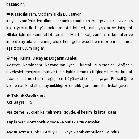
kazandırır.
👑 Klasik İhtişam, Modern Işıkla Buluşuyor
İtalyan zarafetinden ilham alınarak tasarlanan bu göz alıcı avize, 15
kollu yapısı ile büyük salonlar, otel lobileri, tarihi yapılar ve ihtişamlı
villalar için mükemmel bir tercihtir. Her bir kol, zarif cam kristaller ve
ince detaylarla süslenmiş olup, hem geleneksel hem modern alanlarda
eşsiz bir uyum sağlar.
💎 Yeşil Kristal Detaylar: Doğanın Asaleti
Avizeye karakterini kazandıran yeşil kristal süslemeler, doğanın
tazeleyici enerjisini evinize taşır. Işıkla temas ettiğinde her bir kristal,
odanızın atmosferini değiştiren büyüleyici bir ışıltı yayar. El işçiliği ile
kesilen bu kristaller, dayanıklılığı ve estetik görünümü ile dikkat çeker.
🔥 Teknik Özellikler:
Kol Sayısı:
15
Malzeme:
Yüksek kaliteli metal gövde, el kesimi
kristal cam
Kaplama:
Bronz tonlu gövde ve parlak altın detaylar
Aydınlatma Tipi:
E14 duy (LED veya klasik ampullerle uyumlu)