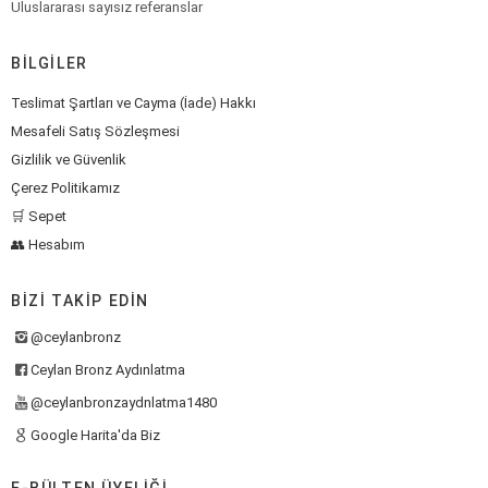
Uluslararası sayısız referanslar
BILGILER
Teslimat Şartları ve Cayma (İade) Hakkı
Mesafeli Satış Sözleşmesi
Gizlilik ve Güvenlik
Çerez Politikamız
🛒 Sepet
👥 Hesabım
BIZI TAKIP EDIN
@ceylanbronz
Ceylan Bronz Aydınlatma
@ceylanbronzaydnlatma1480
Google Harita'da Biz