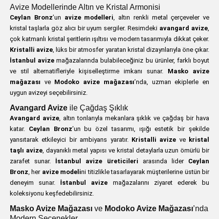
Avize Modellerinde Altın ve Kristal Armonisi
Ceylan Bronz
’un
avize modelleri
, altın renkli metal çerçeveler ve
kristal taşlarla göz alıcı bir uyum sergiler. Resimdeki
avangard avize
,
çok katmanlı kristal şeritlerin ışıltısı ve modern tasarımıyla dikkat çeker.
Kristalli avize
, lüks bir atmosfer yaratan kristal dizaynlarıyla öne çıkar.
İstanbul avize
mağazalarında bulabileceğiniz bu ürünler, farklı boyut
ve stil alternatifleriyle kişiselleştirme imkanı sunar.
Masko avize
mağazası
ve
Modoko avize mağazası
’nda, uzman ekiplerle en
uygun avizeyi seçebilirsiniz.
Avangard Avize
ile Çağdaş Şıklık
Avangard avize
, altın tonlarıyla mekanlara şıklık ve çağdaş bir hava
katar.
Ceylan Bronz
’un bu özel tasarımı, ışığı estetik bir şekilde
yansıtarak etkileyici bir ambiyans yaratır.
Kristalli avize
ve
kristal
taşlı avize
, dayanıklı metal yapısı ve kristal detaylarla uzun ömürlü bir
zarafet sunar.
İstanbul avize üreticileri
arasında lider
Ceylan
Bronz
, her
avize modeli
ni titizlikle tasarlayarak müşterilerine üstün bir
deneyim sunar.
İstanbul avize
mağazalarını ziyaret ederek bu
koleksiyonu keşfedebilirsiniz.
Masko Avize Mağazası
ve
Modoko Avize Mağazası
’nda
Modern Seçenekler