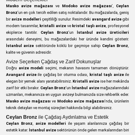
Masko avize mağazası
ve
Modoko avize mağazası
’,
Ceylan
Bronz
’un en çok tercih edilen satış noktalarıdır. Bu mağazalarda, geniş
bir
avize modelleri
çeşitliliği sunulur. Resimdeki
avangard avize
gibi
modern tasarımlar,
kristalli avize
ve
kristal taşlı avize
, profesyonel
ekiplerce tanıtılır.
Ceylan Bronz
’un
İstanbul avize üreticileri
arasındaki deneyimi, bu mağazalardaki her üründe kendini gösterir.
İstanbul avize
sektöründe köklü bir geçmişe sahip
Ceylan Bronz
,
kalite ve güvenin adresidir.
Avize Seçerken Çağdaş ve Zarif Dokunuşlar
Doğru
avize modeli
seçimi, mekanın havasını tamamen dönüştürür.
Avangard avize
ile çağdaş bir oturma odası,
kristal taşlı avize
ile
elegan bir yemek alanı yaratabilirsiniz.
Kristalli avize
ise her mekânda
zarif bir etki bırakır.
Ceylan Bronz
’un
İstanbul avize
mağazalarındaki
uzmanları, mekanınıza en uygun avizeyi bulmanızda size rehberlik eder.
Masko avize mağazası
ve
Modoko avize mağazası
’nda, ürünlerin
teknik detayları ve montaj süreçleri hakkında bilgi alabilirsiniz.
Ceylan Bronz
ile Çağdaş Aydınlatma ve Estetik
Ceylan Bronz
,
avize modelleri
ile yaşam alanlarınıza çağdaş bir
estetik katar.
İstanbul avize
sektörünün önde gelen markalarından biri