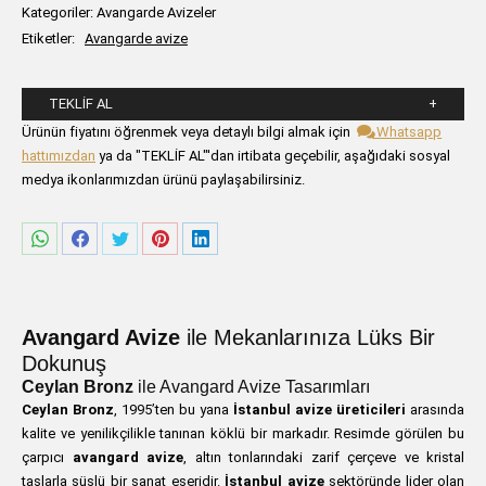
Kategoriler:
Avangarde Avizeler
Etiketler:
Avangarde avize
TEKLIF AL
Lütfen aşağıdaki formu alanlarını doldurunuz.
Ürünün fiyatını öğrenmek veya detaylı bilgi almak için
Whatsapp
hattımızdan
ya da "TEKLİF AL"'dan irtibata geçebilir, aşağıdaki sosyal
medya ikonlarımızdan ürünü paylaşabilirsiniz.
Share
Share
Share
Share
Share
on
on
on
on
on
WhatsApp
Facebook
Twitter
Pinterest
LinkedIn
Avangard Avize
ile Mekanlarınıza Lüks Bir
Dokunuş
Ceylan Bronz
ile Avangard Avize Tasarımları
Ceylan Bronz
, 1995’ten bu yana
İstanbul avize üreticileri
arasında
kalite ve yenilikçilikle tanınan köklü bir markadır. Resimde görülen bu
çarpıcı
avangard avize
, altın tonlarındaki zarif çerçeve ve kristal
taşlarla süslü bir sanat eseridir.
İstanbul avize
sektöründe lider olan