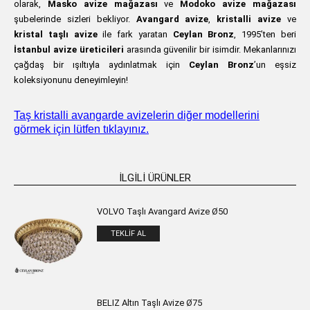
olarak,
Masko avize mağazası
ve
Modoko avize mağazası
şubelerinde sizleri bekliyor.
Avangard avize
,
kristalli avize
ve
kristal taşlı avize
ile fark yaratan
Ceylan Bronz
, 1995’ten beri
İstanbul avize üreticileri
arasında güvenilir bir isimdir. Mekanlarınızı
çağdaş bir ışıltıyla aydınlatmak için
Ceylan Bronz
’un eşsiz
koleksiyonunu deneyimleyin!
Taş kristalli avangarde avizelerin diğer modellerini
görmek için lütfen tıklayınız.
İLGILI ÜRÜNLER
VOLVO Taşlı Avangard Avize Ø50
TEKLIF AL
BELIZ Altın Taşlı Avize Ø75