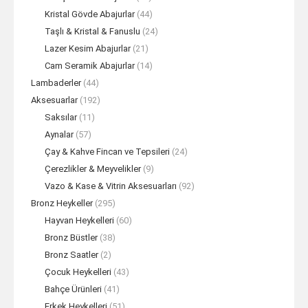
Kristal Gövde Abajurlar
(44)
Taşlı & Kristal & Fanuslu
(24)
Lazer Kesim Abajurlar
(21)
Cam Seramik Abajurlar
(14)
Lambaderler
(44)
Aksesuarlar
(192)
Saksılar
(11)
Aynalar
(57)
Çay & Kahve Fincan ve Tepsileri
(24)
Çerezlikler & Meyvelikler
(9)
Vazo & Kase & Vitrin Aksesuarları
(92)
Bronz Heykeller
(295)
Hayvan Heykelleri
(60)
Bronz Büstler
(38)
Bronz Saatler
(2)
Çocuk Heykelleri
(43)
Bahçe Ürünleri
(41)
Erkek Heykelleri
(51)