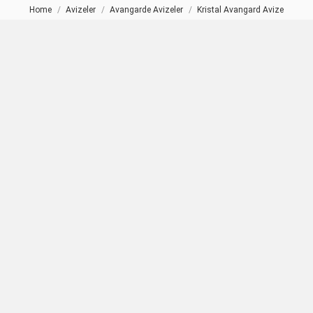
Home
Avizeler
Avangarde Avizeler
Kristal Avangard Avize
You are here: