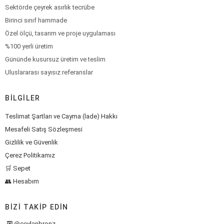
Sektörde çeyrek asırlık tecrübe
Birinci sınıf hammade
Özel ölçü, tasarım ve proje uygulaması
%100 yerli üretim
Gününde kusursuz üretim ve teslim
Uluslararası sayısız referanslar
BILGILER
Teslimat Şartları ve Cayma (İade) Hakkı
Mesafeli Satış Sözleşmesi
Gizlilik ve Güvenlik
Çerez Politikamız
🛒 Sepet
👥 Hesabım
BIZI TAKIP EDIN
@ceylanbronz