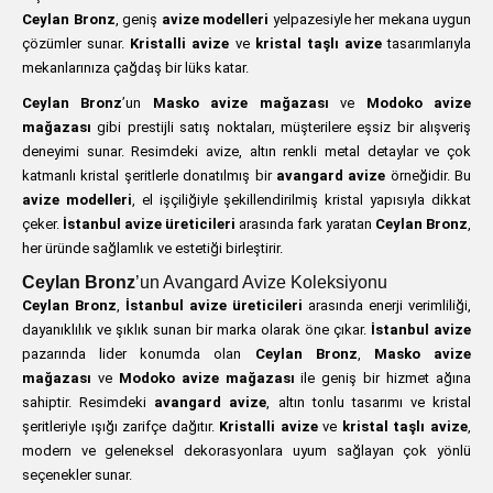
Ceylan Bronz
, geniş
avize modelleri
yelpazesiyle her mekana uygun
çözümler sunar.
Kristalli avize
ve
kristal taşlı avize
tasarımlarıyla
mekanlarınıza çağdaş bir lüks katar.
Ceylan Bronz
’un
Masko avize mağazası
ve
Modoko avize
mağazası
gibi prestijli satış noktaları, müşterilere eşsiz bir alışveriş
deneyimi sunar. Resimdeki avize, altın renkli metal detaylar ve çok
katmanlı kristal şeritlerle donatılmış bir
avangard avize
örneğidir. Bu
avize modelleri
, el işçiliğiyle şekillendirilmiş kristal yapısıyla dikkat
çeker.
İstanbul avize üreticileri
arasında fark yaratan
Ceylan Bronz
,
her üründe sağlamlık ve estetiği birleştirir.
Ceylan Bronz
’un Avangard Avize Koleksiyonu
Ceylan Bronz
,
İstanbul avize üreticileri
arasında enerji verimliliği,
dayanıklılık ve şıklık sunan bir marka olarak öne çıkar.
İstanbul avize
pazarında lider konumda olan
Ceylan Bronz
,
Masko avize
mağazası
ve
Modoko avize mağazası
ile geniş bir hizmet ağına
sahiptir. Resimdeki
avangard avize
, altın tonlu tasarımı ve kristal
şeritleriyle ışığı zarifçe dağıtır.
Kristalli avize
ve
kristal taşlı avize
,
modern ve geleneksel dekorasyonlara uyum sağlayan çok yönlü
seçenekler sunar.