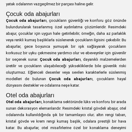
yatak odalarının vazgeçilmez bir parçası haline gelir.
Çocuk oda abajurları
Çocuk oda abajurları
, çocukların güvenliği ve konforu göz önünde
bulundurularak tasarlanmış özel aydınlatma çözümleridir. Resimdeki
abajur, çocuklar için uygun hale getirilebilir; örneğin, daha az parlaklık
veya renkli kumaş başlıklarla süslenerek çocukların ilgisini çekebilir. Bu
abajurlar, gece boyunca yumuşak bir ışık sağlayarak çocukların
korkusuz bir uyku çekmesine yardımcı olur ve ebeveynler için güvenilir
bir seçenek sunar.
Çocuk oda abajurları
, dayanıklı malzemelerden
üretilir ve çocukların ulaşabileceği yüksekliklerde bile güvenlik riski
oluşturmaz. Eğlenceli desenler veya sevilen karakterlerle süslenmiş
modelleri de bulunan
Çocuk oda abajurları
, çocukların hayal
dünyasını destekler ve odalarına neşe katar.
Otel oda abajurları
Otel oda abajurları
, konaklama sektöründe lüks ve konforu bir arada
sunan dekorasyon elemanlarıdır. Resimdeki kristal gövdeli abajur, otel
odalarında kullanıldığında şık bir tamamlayıcı olur; altın rengi taban,
kristal gövde ve krem rengi kumaş başlık, odalara prestijli bir hava
katar. Bu abajurlar, otel misafirlerine özel bir konaklama deneyimi