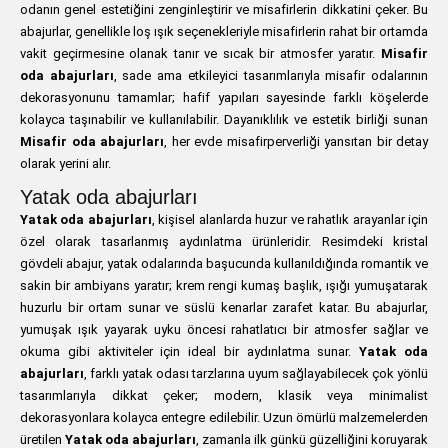
odanın genel estetiğini zenginleştirir ve misafirlerin dikkatini çeker. Bu
abajurlar, genellikle loş ışık seçenekleriyle misafirlerin rahat bir ortamda
vakit geçirmesine olanak tanır ve sıcak bir atmosfer yaratır.
Misafir
oda abajurları
, sade ama etkileyici tasarımlarıyla misafir odalarının
dekorasyonunu tamamlar; hafif yapıları sayesinde farklı köşelerde
kolayca taşınabilir ve kullanılabilir. Dayanıklılık ve estetik birliği sunan
Misafir oda abajurları
, her evde misafirperverliği yansıtan bir detay
olarak yerini alır.
Yatak oda abajurları
Yatak oda abajurları
, kişisel alanlarda huzur ve rahatlık arayanlar için
özel olarak tasarlanmış aydınlatma ürünleridir. Resimdeki kristal
gövdeli abajur, yatak odalarında başucunda kullanıldığında romantik ve
sakin bir ambiyans yaratır; krem rengi kumaş başlık, ışığı yumuşatarak
huzurlu bir ortam sunar ve süslü kenarlar zarafet katar. Bu abajurlar,
yumuşak ışık yayarak uyku öncesi rahatlatıcı bir atmosfer sağlar ve
okuma gibi aktiviteler için ideal bir aydınlatma sunar.
Yatak oda
abajurları
, farklı yatak odası tarzlarına uyum sağlayabilecek çok yönlü
tasarımlarıyla dikkat çeker; modern, klasik veya minimalist
dekorasyonlara kolayca entegre edilebilir. Uzun ömürlü malzemelerden
üretilen
Yatak oda abajurları
, zamanla ilk günkü güzelliğini koruyarak