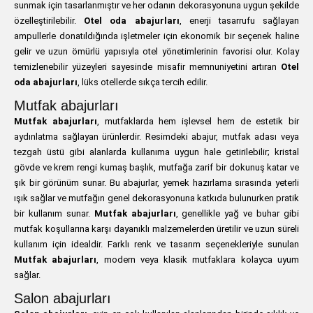
sunmak için tasarlanmıştır ve her odanın dekorasyonuna uygun şekilde
özelleştirilebilir.
Otel oda abajurları
, enerji tasarrufu sağlayan
ampullerle donatıldığında işletmeler için ekonomik bir seçenek haline
gelir ve uzun ömürlü yapısıyla otel yönetimlerinin favorisi olur. Kolay
temizlenebilir yüzeyleri sayesinde misafir memnuniyetini artıran
Otel
oda abajurları
, lüks otellerde sıkça tercih edilir.
Mutfak abajurları
Mutfak abajurları
, mutfaklarda hem işlevsel hem de estetik bir
aydınlatma sağlayan ürünlerdir. Resimdeki abajur, mutfak adası veya
tezgah üstü gibi alanlarda kullanıma uygun hale getirilebilir; kristal
gövde ve krem rengi kumaş başlık, mutfağa zarif bir dokunuş katar ve
şık bir görünüm sunar. Bu abajurlar, yemek hazırlama sırasında yeterli
ışık sağlar ve mutfağın genel dekorasyonuna katkıda bulunurken pratik
bir kullanım sunar.
Mutfak abajurları
, genellikle yağ ve buhar gibi
mutfak koşullarına karşı dayanıklı malzemelerden üretilir ve uzun süreli
kullanım için idealdir. Farklı renk ve tasarım seçenekleriyle sunulan
Mutfak abajurları
, modern veya klasik mutfaklara kolayca uyum
sağlar.
Salon abajurları