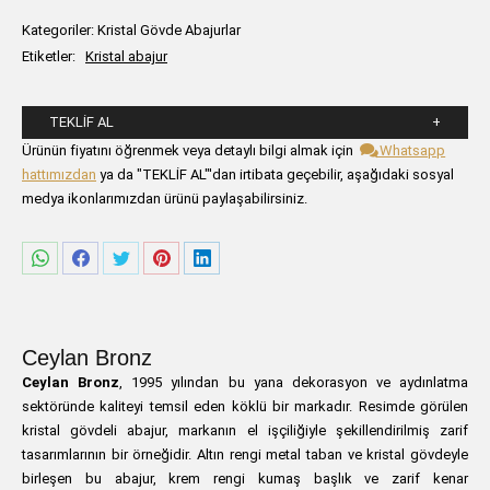
Kategoriler:
Kristal Gövde Abajurlar
Etiketler:
Kristal abajur
TEKLIF AL
Lütfen aşağıdaki formu alanlarını doldurunuz.
Ürünün fiyatını öğrenmek veya detaylı bilgi almak için
Whatsapp
hattımızdan
ya da "TEKLİF AL"'dan irtibata geçebilir, aşağıdaki sosyal
medya ikonlarımızdan ürünü paylaşabilirsiniz.
Share
Share
Share
Share
Share
on
on
on
on
on
WhatsApp
Facebook
Twitter
Pinterest
LinkedIn
Ceylan Bronz
Ceylan Bronz
, 1995 yılından bu yana dekorasyon ve aydınlatma
sektöründe kaliteyi temsil eden köklü bir markadır. Resimde görülen
kristal gövdeli abajur, markanın el işçiliğiyle şekillendirilmiş zarif
tasarımlarının bir örneğidir. Altın rengi metal taban ve kristal gövdeyle
birleşen bu abajur, krem rengi kumaş başlık ve zarif kenar