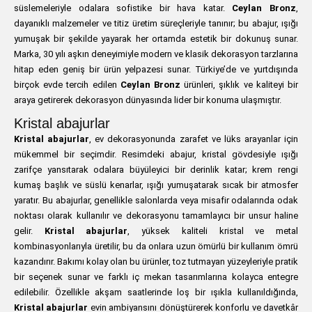
süslemeleriyle odalara sofistike bir hava katar.
Ceylan Bronz
,
dayanıklı malzemeler ve titiz üretim süreçleriyle tanınır; bu abajur, ışığı
yumuşak bir şekilde yayarak her ortamda estetik bir dokunuş sunar.
Marka, 30 yılı aşkın deneyimiyle modern ve klasik dekorasyon tarzlarına
hitap eden geniş bir ürün yelpazesi sunar. Türkiye’de ve yurtdışında
birçok evde tercih edilen
Ceylan Bronz
ürünleri, şıklık ve kaliteyi bir
araya getirerek dekorasyon dünyasında lider bir konuma ulaşmıştır.
Kristal abajurlar
Kristal abajurlar
, ev dekorasyonunda zarafet ve lüks arayanlar için
mükemmel bir seçimdir. Resimdeki abajur, kristal gövdesiyle ışığı
zarifçe yansıtarak odalara büyüleyici bir derinlik katar; krem rengi
kumaş başlık ve süslü kenarlar, ışığı yumuşatarak sıcak bir atmosfer
yaratır. Bu abajurlar, genellikle salonlarda veya misafir odalarında odak
noktası olarak kullanılır ve dekorasyonu tamamlayıcı bir unsur haline
gelir.
Kristal abajurlar
, yüksek kaliteli kristal ve metal
kombinasyonlarıyla üretilir, bu da onlara uzun ömürlü bir kullanım ömrü
kazandırır. Bakımı kolay olan bu ürünler, toz tutmayan yüzeyleriyle pratik
bir seçenek sunar ve farklı iç mekan tasarımlarına kolayca entegre
edilebilir. Özellikle akşam saatlerinde loş bir ışıkla kullanıldığında,
Kristal abajurlar
evin ambiyansını dönüştürerek konforlu ve davetkâr