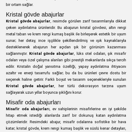
bir ortam sağlar.
Kristal gövde abajurlar
Kristal gövde abajurlar
, resimde görülen zarif tasarımlarıyla dikkat
çeken aydınlatma ürünleridir. Bu abajurun kristal gövdesi, altın rengi
metal taban ve krem rengi kumaş başlık ile birleşerek estetik bir uyum
sunar; her detay, ince işçilikle şekillendirilmiş ve ışık kaynaklarıyla
desteklenerek abajurun her açıdan şık bir görünüm kazanması
sağlanmıştır.
Kristal gövde abajurlar
, lüks otel odaları, şık misafir
odaları veya özel çalışma alanları gibi prestijli mekanlarda sıkça tercih
edilir. Kristalin doğal yansıtma özelliği, yapay aydınlatma ihtiyacını
azaltır ve enerji tasarrufu sağlar; bu da bu ürünleri çevre dostu bir
seçenek haline getirir. Farklı boyut ve tasarım seçenekleriyle sunulan
Kristal gövde abajurlar
, her türlü dekorasyon tarzına uyum
sağlayarak uzun yıllar boyunca şıklığını korur.
Misafir oda abajurları
Misafir oda abajurları
, ev sahiplerinin misafirlerine en iyi şekilde
hitap etmek istediği alanlarda zarif bir dokunuş katan aydınlatma
çözümleridir. Resimdeki abajur, misafir odalarına sofistike bir hava
katar; kristal gövde, krem rengi kumaş başlık ve süslü kenar detayları,