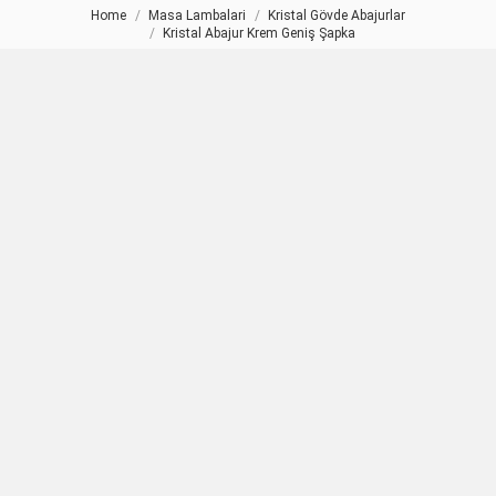
Home
Masa Lambalari
Kristal Gövde Abajurlar
You are here:
Kristal Abajur Krem Geniş Şapka