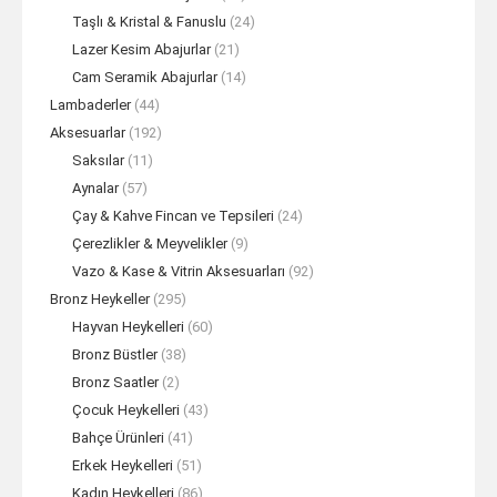
Taşlı & Kristal & Fanuslu
(24)
Lazer Kesim Abajurlar
(21)
Cam Seramik Abajurlar
(14)
Lambaderler
(44)
Aksesuarlar
(192)
Saksılar
(11)
Aynalar
(57)
Çay & Kahve Fincan ve Tepsileri
(24)
Çerezlikler & Meyvelikler
(9)
Vazo & Kase & Vitrin Aksesuarları
(92)
Bronz Heykeller
(295)
Hayvan Heykelleri
(60)
Bronz Büstler
(38)
Bronz Saatler
(2)
Çocuk Heykelleri
(43)
Bahçe Ürünleri
(41)
Erkek Heykelleri
(51)
Kadın Heykelleri
(86)