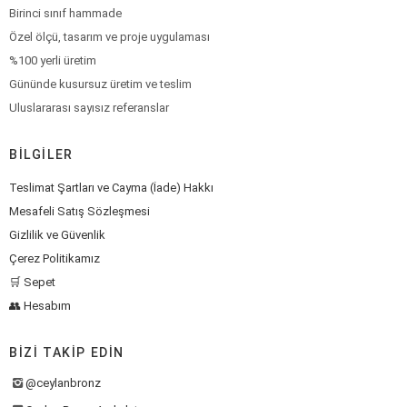
Birinci sınıf hammade
Özel ölçü, tasarım ve proje uygulaması
%100 yerli üretim
Gününde kusursuz üretim ve teslim
Uluslararası sayısız referanslar
BILGILER
Teslimat Şartları ve Cayma (İade) Hakkı
Mesafeli Satış Sözleşmesi
Gizlilik ve Güvenlik
Çerez Politikamız
🛒 Sepet
👥 Hesabım
BIZI TAKIP EDIN
@ceylanbronz