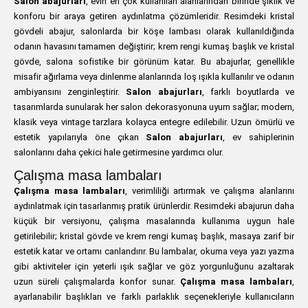
Salon abajurları
, evin en çok kullanılan alanlarından birinde şıklık ve
konforu bir araya getiren aydınlatma çözümleridir. Resimdeki kristal
gövdeli abajur, salonlarda bir köşe lambası olarak kullanıldığında
odanın havasını tamamen değiştirir; krem rengi kumaş başlık ve kristal
gövde, salona sofistike bir görünüm katar. Bu abajurlar, genellikle
misafir ağırlama veya dinlenme alanlarında loş ışıkla kullanılır ve odanın
ambiyansını zenginleştirir.
Salon abajurları
, farklı boyutlarda ve
tasarımlarda sunularak her salon dekorasyonuna uyum sağlar; modern,
klasik veya vintage tarzlara kolayca entegre edilebilir. Uzun ömürlü ve
estetik yapılarıyla öne çıkan
Salon abajurları
, ev sahiplerinin
salonlarını daha çekici hale getirmesine yardımcı olur.
Çalışma masa lambaları
Çalışma masa lambaları
, verimliliği artırmak ve çalışma alanlarını
aydınlatmak için tasarlanmış pratik ürünlerdir. Resimdeki abajurun daha
küçük bir versiyonu, çalışma masalarında kullanıma uygun hale
getirilebilir; kristal gövde ve krem rengi kumaş başlık, masaya zarif bir
estetik katar ve ortamı canlandırır. Bu lambalar, okuma veya yazı yazma
gibi aktiviteler için yeterli ışık sağlar ve göz yorgunluğunu azaltarak
uzun süreli çalışmalarda konfor sunar.
Çalışma masa lambaları
,
ayarlanabilir başlıkları ve farklı parlaklık seçenekleriyle kullanıcıların