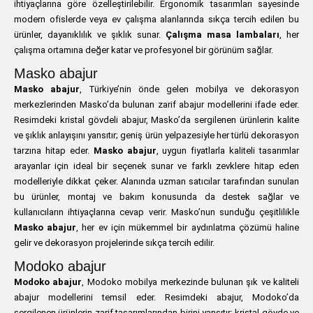
ihtiyaçlarına göre özelleştirilebilir. Ergonomik tasarımları sayesinde
modern ofislerde veya ev çalışma alanlarında sıkça tercih edilen bu
ürünler, dayanıklılık ve şıklık sunar.
Çalışma masa lambaları
, her
çalışma ortamına değer katar ve profesyonel bir görünüm sağlar.
Masko abajur
Masko abajur
, Türkiye’nin önde gelen mobilya ve dekorasyon
merkezlerinden Masko’da bulunan zarif abajur modellerini ifade eder.
Resimdeki kristal gövdeli abajur, Masko’da sergilenen ürünlerin kalite
ve şıklık anlayışını yansıtır; geniş ürün yelpazesiyle her türlü dekorasyon
tarzına hitap eder.
Masko abajur
, uygun fiyatlarla kaliteli tasarımlar
arayanlar için ideal bir seçenek sunar ve farklı zevklere hitap eden
modelleriyle dikkat çeker. Alanında uzman satıcılar tarafından sunulan
bu ürünler, montaj ve bakım konusunda da destek sağlar ve
kullanıcıların ihtiyaçlarına cevap verir. Masko’nun sunduğu çeşitlilikle
Masko abajur
, her ev için mükemmel bir aydınlatma çözümü haline
gelir ve dekorasyon projelerinde sıkça tercih edilir.
Modoko abajur
Modoko abajur
, Modoko mobilya merkezinde bulunan şık ve kaliteli
abajur modellerini temsil eder. Resimdeki abajur, Modoko’da
sergilenen ürünlerin zarif tasarımlarından birini yansıtır; kristal gövde ve