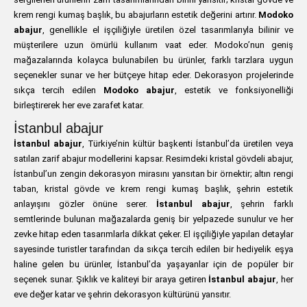
krem rengi kumaş başlık, bu abajurların estetik değerini artırır.
Modoko
abajur
, genellikle el işçiliğiyle üretilen özel tasarımlarıyla bilinir ve
müşterilere uzun ömürlü kullanım vaat eder. Modoko’nun geniş
mağazalarında kolayca bulunabilen bu ürünler, farklı tarzlara uygun
seçenekler sunar ve her bütçeye hitap eder. Dekorasyon projelerinde
sıkça tercih edilen
Modoko abajur
, estetik ve fonksiyonelliği
birleştirerek her eve zarafet katar.
İstanbul abajur
İstanbul abajur
, Türkiye’nin kültür başkenti İstanbul’da üretilen veya
satılan zarif abajur modellerini kapsar. Resimdeki kristal gövdeli abajur,
İstanbul’un zengin dekorasyon mirasını yansıtan bir örnektir; altın rengi
taban, kristal gövde ve krem rengi kumaş başlık, şehrin estetik
anlayışını gözler önüne serer.
İstanbul abajur
, şehrin farklı
semtlerinde bulunan mağazalarda geniş bir yelpazede sunulur ve her
zevke hitap eden tasarımlarla dikkat çeker. El işçiliğiyle yapılan detaylar
sayesinde turistler tarafından da sıkça tercih edilen bir hediyelik eşya
haline gelen bu ürünler, İstanbul’da yaşayanlar için de popüler bir
seçenek sunar. Şıklık ve kaliteyi bir araya getiren
İstanbul abajur
, her
eve değer katar ve şehrin dekorasyon kültürünü yansıtır.