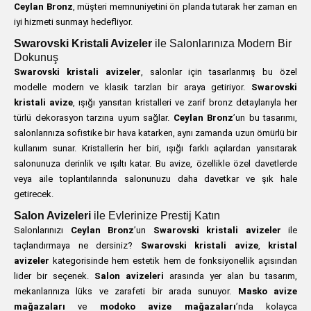
Ceylan Bronz
, müşteri memnuniyetini ön planda tutarak her zaman en
iyi hizmeti sunmayı hedefliyor.
Swarovski Kristali Avizeler
ile Salonlarınıza Modern Bir
Dokunuş
Swarovski kristali avizeler
, salonlar için tasarlanmış bu özel
modelle modern ve klasik tarzları bir araya getiriyor.
Swarovski
kristali avize
, ışığı yansıtan kristalleri ve zarif bronz detaylarıyla her
türlü dekorasyon tarzına uyum sağlar.
Ceylan Bronz
’un bu tasarımı,
salonlarınıza sofistike bir hava katarken, aynı zamanda uzun ömürlü bir
kullanım sunar. Kristallerin her biri, ışığı farklı açılardan yansıtarak
salonunuza derinlik ve ışıltı katar. Bu avize, özellikle özel davetlerde
veya aile toplantılarında salonunuzu daha davetkar ve şık hale
getirecek.
Salon Avizeleri
ile Evlerinize Prestij Katın
Salonlarınızı
Ceylan Bronz
’un
Swarovski kristali avizeler
ile
taçlandırmaya ne dersiniz?
Swarovski kristali avize
,
kristal
avizeler
kategorisinde hem estetik hem de fonksiyonellik açısından
lider bir seçenek.
Salon avizeleri
arasında yer alan bu tasarım,
mekanlarınıza lüks ve zarafeti bir arada sunuyor.
Masko avize
mağazaları
ve
modoko avize mağazaları
’nda kolayca