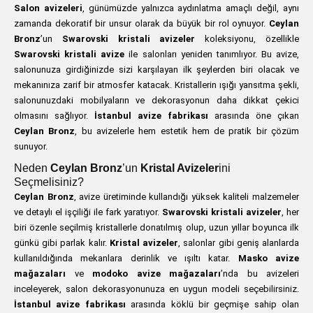
Salon avizeleri
, günümüzde yalnızca aydınlatma amaçlı değil, aynı
zamanda dekoratif bir unsur olarak da büyük bir rol oynuyor.
Ceylan
Bronz
’un
Swarovski kristali avizeler
koleksiyonu, özellikle
Swarovski kristali avize
ile salonları yeniden tanımlıyor. Bu avize,
salonunuza girdiğinizde sizi karşılayan ilk şeylerden biri olacak ve
mekanınıza zarif bir atmosfer katacak. Kristallerin ışığı yansıtma şekli,
salonunuzdaki mobilyaların ve dekorasyonun daha dikkat çekici
olmasını sağlıyor.
İstanbul avize fabrikası
arasında öne çıkan
Ceylan Bronz
, bu avizelerle hem estetik hem de pratik bir çözüm
sunuyor.
Neden
Ceylan Bronz
’un
Kristal Avizeler
ini
Seçmelisiniz?
Ceylan Bronz
, avize üretiminde kullandığı yüksek kaliteli malzemeler
ve detaylı el işçiliği ile fark yaratıyor.
Swarovski kristali avizeler
, her
biri özenle seçilmiş kristallerle donatılmış olup, uzun yıllar boyunca ilk
günkü gibi parlak kalır.
Kristal avizeler
, salonlar gibi geniş alanlarda
kullanıldığında mekanlara derinlik ve ışıltı katar.
Masko avize
mağazaları
ve
modoko avize mağazaları
’nda bu avizeleri
inceleyerek, salon dekorasyonunuza en uygun modeli seçebilirsiniz.
İstanbul avize fabrikası
arasında köklü bir geçmişe sahip olan