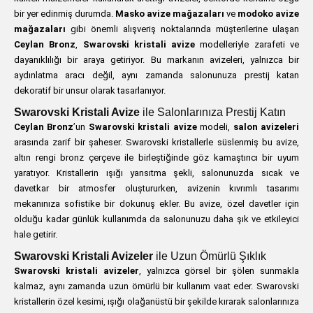
bir yer edinmiş durumda.
Masko avize mağazaları
ve
modoko avize
mağazaları
gibi önemli alışveriş noktalarında müşterilerine ulaşan
Ceylan Bronz
,
Swarovski kristali avize
modelleriyle zarafeti ve
dayanıklılığı bir araya getiriyor. Bu markanın avizeleri, yalnızca bir
aydınlatma aracı değil, aynı zamanda salonunuza prestij katan
dekoratif bir unsur olarak tasarlanıyor.
Swarovski Kristali Avize
ile Salonlarınıza Prestij Katın
Ceylan Bronz
’un
Swarovski kristali avize
modeli,
salon avizeleri
arasında zarif bir şaheser. Swarovski kristallerle süslenmiş bu avize,
altın rengi bronz çerçeve ile birleştiğinde göz kamaştırıcı bir uyum
yaratıyor. Kristallerin ışığı yansıtma şekli, salonunuzda sıcak ve
davetkar bir atmosfer oluştururken, avizenin kıvrımlı tasarımı
mekanınıza sofistike bir dokunuş ekler. Bu avize, özel davetler için
olduğu kadar günlük kullanımda da salonunuzu daha şık ve etkileyici
hale getirir.
Swarovski Kristali Avizeler
ile Uzun Ömürlü Şıklık
Swarovski kristali avizeler
, yalnızca görsel bir şölen sunmakla
kalmaz, aynı zamanda uzun ömürlü bir kullanım vaat eder. Swarovski
kristallerin özel kesimi, ışığı olağanüstü bir şekilde kırarak salonlarınıza