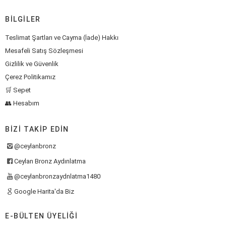
BILGILER
Teslimat Şartları ve Cayma (İade) Hakkı
Mesafeli Satış Sözleşmesi
Gizlilik ve Güvenlik
Çerez Politikamız
🛒 Sepet
👥 Hesabım
BIZI TAKIP EDIN
@ceylanbronz
Ceylan Bronz Aydınlatma
@ceylanbronzaydnlatma1480
Google Harita'da Biz
E-BÜLTEN ÜYELIĞI