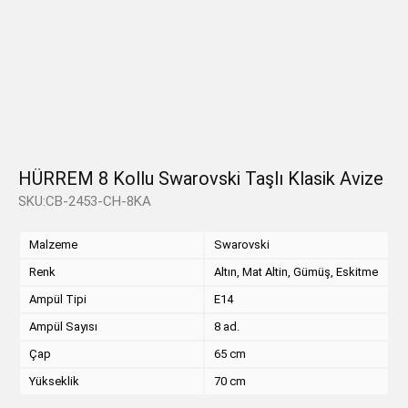
HÜRREM 8 Kollu Swarovski Taşlı Klasik Avize
SKU:CB-2453-CH-8KA
Malzeme
Swarovski
Renk
Altın, Mat Altin, Gümüş, Eskitme
Ampül Tipi
E14
Ampül Sayısı
8 ad.
Çap
65 cm
Yükseklik
70 cm