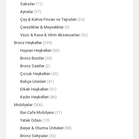
Saksılar
(11)
Aynalar
(57)
Çay & Kahve Fincan ve Tepsileri
(24)
Çerezlikler & Meyvelikler
(9)
Vazo & Kase & Vitrin Aksesuarları
(92)
Bronz Heykeller
(295)
Hayvan Heykelleri
(60)
Bronz Büstler
(38)
Bronz Saatler
(2)
Çocuk Heykelleri
(43)
Bahçe Ürünleri
(41)
Erkek Heykelleri
(51)
Kadın Heykelleri
(86)
Mobilyalar
(506)
Bar-Cafe Mobilyası
(31)
Yatak Odası
(10)
Berjer & Oturma Üniteleri
(88)
Bronz Sehpalar
(36)