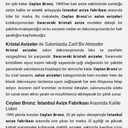
bir ışıltı katar.
Ceylan Bronz
, 1995’ten beri avize sektöründe sunduğu
üstün kalite ve estetik anlayışıyla
İstanbul avize fabrikası
arasında
lider bir marka. Bu makalede,
Ceylan Bronz
’un
salon avizeleri
koleksiyonundan
Swarovski kristali avize
modelini detaylı bir
şekilde inceleyeceğiz ve bu avizenin neden ev dekorasyonunda bir fark
yarattığını keşfedeceğiz.
Kristal Avizeler
ile Salonlarda Zarif Bir Atmosfer
Kristal avizeler
, salon dekorasyonunda lüks ve zarafetin
vazgeçilmez bir parçasıdır.
Swarovski kristali avizeler
, Swarovski
kristallerin eşsiz kesim tekniği sayesinde ışığı olağanüstü bir şekilde
yansıtarak salonlarınıza büyüleyici bir atmosfer katar.
Ceylan Bronz
’un
bu özel tasarımı,
salon avizeleri
kategorisinde hem modern hem de
klasik dekorasyon tarzlarına uyum sağlayarak her evin ihtiyacına hitap
ediyor. Avizenin zarif kıvrımları ve kristal detayları, salonunuzda adeta
bir sanat eseri etkisi yaratır ve misafirlerinizi etkileyecek bir şıklık sunar.
Ceylan Bronz
:
İstanbul Avize Fabrikası
Arasında Kalite
Lideri
1995 yılında kurulan
Ceylan Bronz
, 30 yılı aşkın deneyimiyle
İstanbul
avize fabrikası
arasında öne çıkan bir marka. El işçiliği ve yüksek
kaliteli malzemeler kullanarak ürettiği avizeler, sektörde kendine özgü