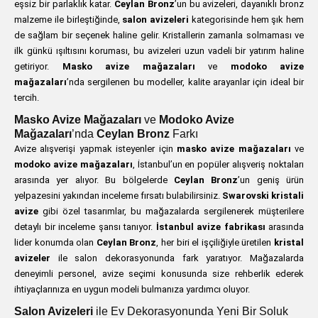
eşsiz bir parlaklık katar.
Ceylan Bronz
’un bu avizeleri, dayanıklı bronz
malzeme ile birleştiğinde,
salon avizeleri
kategorisinde hem şık hem
de sağlam bir seçenek haline gelir. Kristallerin zamanla solmaması ve
ilk günkü ışıltısını koruması, bu avizeleri uzun vadeli bir yatırım haline
getiriyor.
Masko avize mağazaları
ve
modoko avize
mağazaları
’nda sergilenen bu modeller, kalite arayanlar için ideal bir
tercih.
Masko Avize Mağazaları
ve
Modoko Avize
Mağazaları
’nda
Ceylan Bronz
Farkı
Avize alışverişi yapmak isteyenler için
masko avize mağazaları
ve
modoko avize mağazaları
, İstanbul’un en popüler alışveriş noktaları
arasında yer alıyor. Bu bölgelerde
Ceylan Bronz
’un geniş ürün
yelpazesini yakından inceleme fırsatı bulabilirsiniz.
Swarovski kristali
avize
gibi özel tasarımlar, bu mağazalarda sergilenerek müşterilere
detaylı bir inceleme şansı tanıyor.
İstanbul avize fabrikası
arasında
lider konumda olan
Ceylan Bronz
, her biri el işçiliğiyle üretilen
kristal
avizeler
ile salon dekorasyonunda fark yaratıyor. Mağazalarda
deneyimli personel, avize seçimi konusunda size rehberlik ederek
ihtiyaçlarınıza en uygun modeli bulmanıza yardımcı oluyor.
Salon Avizeleri
ile Ev Dekorasyonunda Yeni Bir Soluk