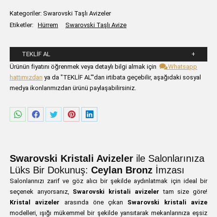
Kategoriler:
Swarovski Taşlı Avizeler
Etiketler:
Hürrem
Swarovski Taşlı Avize
TEKLIF AL
Lütfen aşağıdaki formu alanlarını doldurunuz.
Ürünün fiyatını öğrenmek veya detaylı bilgi almak için
Whatsapp
hattımızdan
ya da "TEKLİF AL"'dan irtibata geçebilir, aşağıdaki sosyal
medya ikonlarımızdan ürünü paylaşabilirsiniz.
Share
Share
Share
Share
Share
on
on
on
on
on
WhatsApp
Facebook
Twitter
Pinterest
LinkedIn
Swarovski Kristali Avizeler
ile Salonlarınıza
Lüks Bir Dokunuş:
Ceylan Bronz
İmzası
Salonlarınızı zarif ve göz alıcı bir şekilde aydınlatmak için ideal bir
seçenek arıyorsanız,
Swarovski kristali avizeler
tam size göre!
Kristal avizeler
arasında öne çıkan
Swarovski kristali avize
modelleri, ışığı mükemmel bir şekilde yansıtarak mekanlarınıza eşsiz