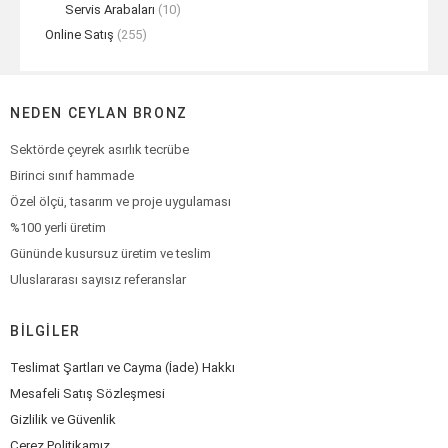
Servis Arabaları
(10)
Online Satış
(255)
NEDEN CEYLAN BRONZ
Sektörde çeyrek asırlık tecrübe
Birinci sınıf hammade
Özel ölçü, tasarım ve proje uygulaması
%100 yerli üretim
Gününde kusursuz üretim ve teslim
Uluslararası sayısız referanslar
BILGILER
Teslimat Şartları ve Cayma (İade) Hakkı
Mesafeli Satış Sözleşmesi
Gizlilik ve Güvenlik
Çerez Politikamız