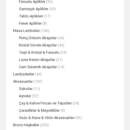
Fanuslu Aplikler
(33)
Sarmaşık Aplikler
(20)
Tablo Aplikleri
(17)
Fener Aplikler
(8)
Masa Lambalari
(140)
Pirinç Döküm Abajurlar
(44)
Kristal Gövde Abajurlar
(44)
Taşlı & Kristal & Fanuslu
(24)
Lazer Kesim Abajurlar
(21)
Cam Seramik Abajurlar
(14)
Lambaderler
(44)
Aksesuarlar
(192)
Saksılar
(11)
Aynalar
(57)
Çay & Kahve Fincan ve Tepsileri
(24)
Çerezlikler & Meyvelikler
(9)
Vazo & Kase & Vitrin Aksesuarları
(92)
Bronz Heykeller
(295)