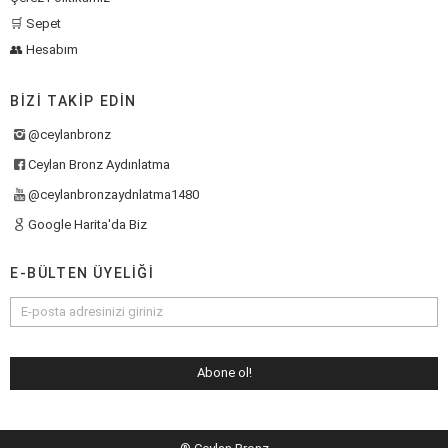
🛒 Sepet
👥 Hesabım
BIZI TAKIP EDIN
@ceylanbronz
Ceylan Bronz Aydınlatma
@ceylanbronzaydnlatma1480
Google Harita'da Biz
E-BÜLTEN ÜYELIĞI