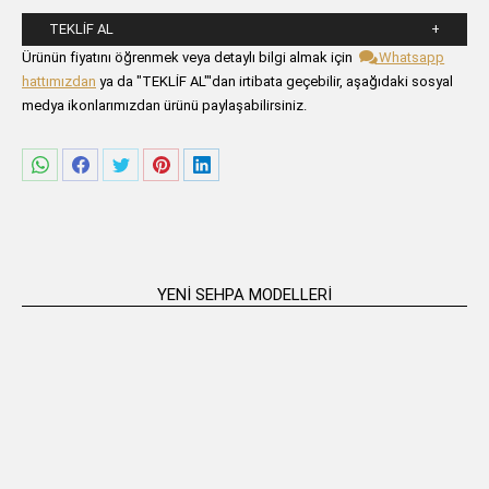
TEKLIF AL
Lütfen aşağıdaki formu alanlarını doldurunuz.
Ürünün fiyatını öğrenmek veya detaylı bilgi almak için
Whatsapp
hattımızdan
ya da "TEKLİF AL"'dan irtibata geçebilir, aşağıdaki sosyal
medya ikonlarımızdan ürünü paylaşabilirsiniz.
Share
Share
Share
Share
Share
on
on
on
on
on
WhatsApp
Facebook
Twitter
Pinterest
LinkedIn
YENI SEHPA MODELLERI