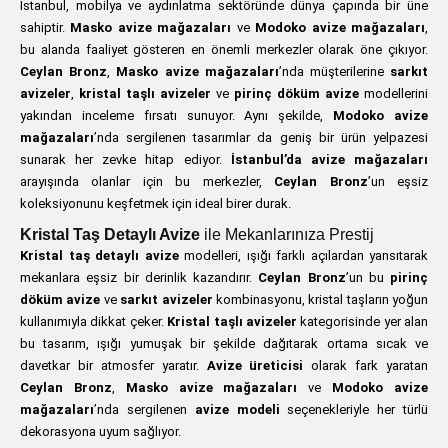
İstanbul, mobilya ve aydınlatma sektöründe dünya çapında bir üne
sahiptir.
Masko avize mağazaları
ve
Modoko avize mağazaları
,
bu alanda faaliyet gösteren en önemli merkezler olarak öne çıkıyor.
Ceylan Bronz
,
Masko avize mağazaları
’nda müşterilerine
sarkıt
avizeler
,
kristal taşlı avizeler
ve
pirinç döküm avize
modellerini
yakından inceleme fırsatı sunuyor. Aynı şekilde,
Modoko avize
mağazaları
’nda sergilenen tasarımlar da geniş bir ürün yelpazesi
sunarak her zevke hitap ediyor.
İstanbul’da avize mağazaları
arayışında olanlar için bu merkezler,
Ceylan Bronz
’un eşsiz
koleksiyonunu keşfetmek için ideal birer durak.
Kristal Taş Detaylı Avize
ile Mekanlarınıza Prestij
Kristal taş detaylı avize
modelleri, ışığı farklı açılardan yansıtarak
mekanlara eşsiz bir derinlik kazandırır.
Ceylan Bronz
’un bu
pirinç
döküm avize
ve
sarkıt avizeler
kombinasyonu, kristal taşların yoğun
kullanımıyla dikkat çeker.
Kristal taşlı avizeler
kategorisinde yer alan
bu tasarım, ışığı yumuşak bir şekilde dağıtarak ortama sıcak ve
davetkar bir atmosfer yaratır.
Avize üreticisi
olarak fark yaratan
Ceylan Bronz
,
Masko avize mağazaları
ve
Modoko avize
mağazaları
’nda sergilenen
avize modeli
seçenekleriyle her türlü
dekorasyona uyum sağlıyor.