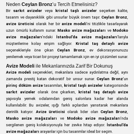
Neden
Ceylan Bronz
’u Tercih Etmelisiniz?
Bir
sarkıt avizeler
veya
kristal taşlı avizeler
seçerken kalite,
tasarım ve dayanıklılık gibi unsurlar büyük önem taşır.
Ceylan Bronz
,
avize üreticisi
olarak her bir
avize modeli
’ni titizlikle tasarlayarak
uzun ömürlü kullanım sunar.
Masko avize mağazaları
ve
Modoko
avize mağazaları
’ndaki
İstanbul’da avize mağazaları
’larıyla
müşterilerine kolay erişim sağlıyor.
Kristal taş detaylı avize
seçenekleriyle öne çıkan
Ceylan Bronz
, ev dekorasyonunuzu
yenilemek veya ticari bir projeyi tamamlamak için en iyi çözümleri sunar.
Avize Modeli
ile Mekanlarınızda Zarif Bir Dokunuş
Avize modeli
seçenekleri, mekanlara sadece aydınlatma değil, aynı
zamanda prestij katan dekoratif bir unsur sunar.
Ceylan Bronz
’un
pirinç döküm avize
tasarımları,
kristal taşlı avizeler
kategorisinde
sarkıt avizeler
olarak öne çıkarken,
kristal taş detaylı avize
yapısıyla yemek odalarından geniş salonlara kadar her alanda
kullanılabilir. Bu avizeler, ışığı farklı açılardan yansıtarak mekanlara
derinlik katıyor.
Avize üreticisi
olarak lider olan
Ceylan Bronz
,
Masko avize mağazaları
ve
Modoko avize mağazaları
’nda
sergilenen geniş koleksiyonuyla her zevke hitap ediyor.
İstanbul’da
avize mağazaları
arayanlar için bu tasarımlar ideal bir seçim.