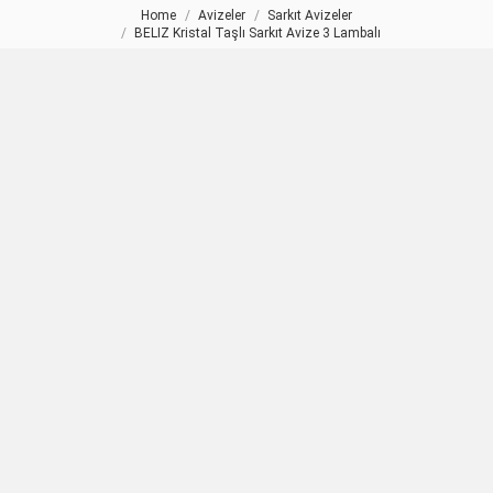
Home
Avizeler
Sarkıt Avizeler
You are here:
BELIZ Kristal Taşlı Sarkıt Avize 3 Lambalı