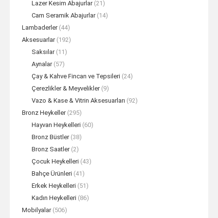
Lazer Kesim Abajurlar
(21)
Cam Seramik Abajurlar
(14)
Lambaderler
(44)
Aksesuarlar
(192)
Saksılar
(11)
Aynalar
(57)
Çay & Kahve Fincan ve Tepsileri
(24)
Çerezlikler & Meyvelikler
(9)
Vazo & Kase & Vitrin Aksesuarları
(92)
Bronz Heykeller
(295)
Hayvan Heykelleri
(60)
Bronz Büstler
(38)
Bronz Saatler
(2)
Çocuk Heykelleri
(43)
Bahçe Ürünleri
(41)
Erkek Heykelleri
(51)
Kadın Heykelleri
(86)
Mobilyalar
(506)