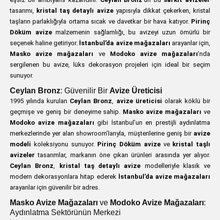
tasarımı,
kristal taş detaylı avize
yapısıyla dikkat çekerken, kristal
taşların parlaklığıyla ortama sıcak ve davetkar bir hava katıyor.
Pirinç
Döküm avize
malzemenin sağlamlığı, bu avizeyi uzun ömürlü bir
seçenek haline getiriyor.
İstanbul’da avize mağazaları
arayanlar için,
Masko avize mağazaları
ve
Modoko avize mağazaları
’nda
sergilenen bu avize, lüks dekorasyon projeleri için ideal bir seçim
sunuyor.
Ceylan Bronz
: Güvenilir Bir
Avize Üreticisi
1995 yılında kurulan
Ceylan Bronz
,
avize üreticisi
olarak köklü bir
geçmişe ve geniş bir deneyime sahip.
Masko avize mağazaları
ve
Modoko avize mağazaları
gibi İstanbul’un en prestijli aydınlatma
merkezlerinde yer alan showroom’larıyla, müşterilerine geniş bir
avize
modeli
koleksiyonu sunuyor.
Pirinç Döküm avize
ve
kristal taşlı
avizeler
tasarımlar, markanın öne çıkan ürünleri arasında yer alıyor.
Ceylan Bronz
,
kristal taş detaylı avize
modelleriyle klasik ve
modern dekorasyonlara hitap ederek
İstanbul’da avize mağazaları
arayanlar için güvenilir bir adres.
Masko Avize Mağazaları
ve
Modoko Avize Mağazaları
:
Aydınlatma Sektörünün Merkezi