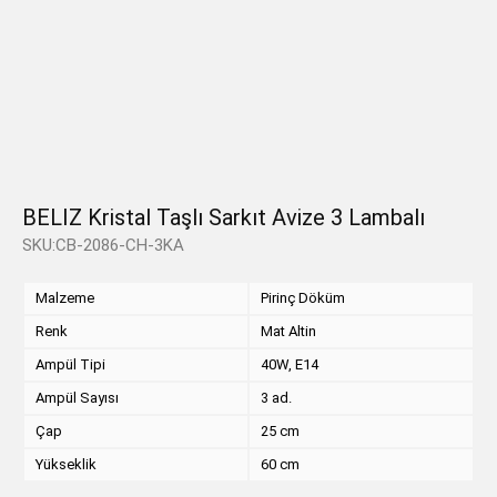
BELIZ Kristal Taşlı Sarkıt Avize 3 Lambalı
SKU:CB-2086-CH-3KA
Malzeme
Pirinç Döküm
Renk
Mat Altin
Ampül Tipi
40W, E14
Ampül Sayısı
3 ad.
Çap
25 cm
Yükseklik
60 cm