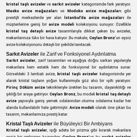
kristal taşlı avizeler
ve
sarkıt avizeler
kategorisinde fark yaratıyor.
Masko avize mağazaları
ve
Modoko avize mağazaları
gibi
prestijli merkezlerde yer alan
İstanbul’da avize mağazaları
ile
müşterilerine geniş bir
avize modeli
koleksiyonu sunuyor. Özellikle
kristal taş detaylı avize
tasarımlarıyla dikkat çeken bu avizeler,
mekanlarınıza lüks bir hava katıyor. Bu makale,
Ceylan Bronz
’un eşsiz
avize koleksiyonunu detaylı bir şekilde tanıtacak.
Sarkıt Avizeler
ile Zarif ve Fonksiyonel Aydınlatma
Sarkıt avizeler
, zarif tasarımları ve aşağıya doğru sarkan yapılarıyla
mekanlara hem estetik hem de fonksiyonel bir aydınlatma sunar.
Görseldeki 3 lambalı avize,
kristal taşlı avizeler
kategorisinde yer
alarak kristal taşların yoğun kullanımıyla göz alıcı bir ışıltı yaratıyor.
Pirinç Döküm avize
teknikleriyle üretilen bu tasarım, dayanıklılığı ve
şıklığı bir araya getiriyor.
Ceylan Bronz
, bu modeli
kristal taş detaylı
avize
yapısıyla geniş yemek odalarından oturma odalarına kadar her
alanda kullanılabilir hale getirmiştir.
Avize modeli
olarak öne çıkan bu
tasarım, mekanlarınıza prestij katar.
Kristal Taşlı Avizeler
ile Büyüleyici Bir Ambiyans
Kristal taşlı avizeler
, ışığı adeta bir prizma gibi kırarak mekanlara
eşsiz bir ambiyans kazandırır.
Ceylan Bronz
’un bu
sarkıt avizeler