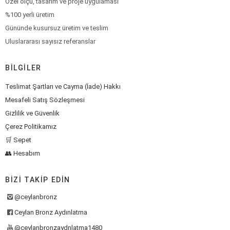
Özel ölçü, tasarım ve proje uygulaması
%100 yerli üretim
Gününde kusursuz üretim ve teslim
Uluslararası sayısız referanslar
BILGILER
Teslimat Şartları ve Cayma (İade) Hakkı
Mesafeli Satış Sözleşmesi
Gizlilik ve Güvenlik
Çerez Politikamız
🛒 Sepet
👥 Hesabım
BIZI TAKIP EDIN
@ceylanbronz
Ceylan Bronz Aydınlatma
@ceylanbronzaydnlatma1480