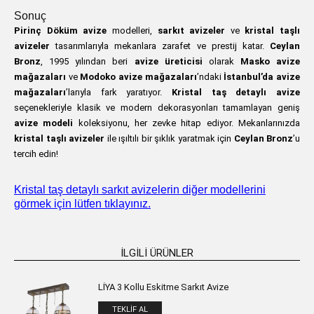
Sonuç
Pirinç Döküm avize
modelleri,
sarkıt avizeler
ve
kristal taşlı
avizeler
tasarımlarıyla mekanlara zarafet ve prestij katar.
Ceylan
Bronz
, 1995 yılından beri
avize üreticisi
olarak
Masko avize
mağazaları
ve
Modoko avize mağazaları
’ndaki
İstanbul’da avize
mağazaları
’larıyla fark yaratıyor.
Kristal taş detaylı avize
seçenekleriyle klasik ve modern dekorasyonları tamamlayan geniş
avize modeli
koleksiyonu, her zevke hitap ediyor. Mekanlarınızda
kristal taşlı avizeler
ile ışıltılı bir şıklık yaratmak için
Ceylan Bronz
’u
tercih edin!
Kristal taş detaylı sarkıt avizelerin diğer modellerini
görmek için lütfen tıklayınız.
İLGILI ÜRÜNLER
LİYA 3 Kollu Eskitme Sarkıt Avize
TEKLIF AL