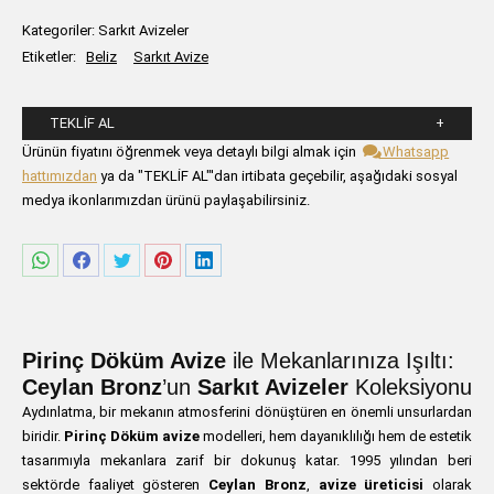
Kategoriler:
Sarkıt Avizeler
Etiketler:
Beliz
Sarkıt Avize
TEKLIF AL
Lütfen aşağıdaki formu alanlarını doldurunuz.
Ürünün fiyatını öğrenmek veya detaylı bilgi almak için
Whatsapp
hattımızdan
ya da "TEKLİF AL"'dan irtibata geçebilir, aşağıdaki sosyal
medya ikonlarımızdan ürünü paylaşabilirsiniz.
Share
Share
Share
Share
Share
on
on
on
on
on
WhatsApp
Facebook
Twitter
Pinterest
LinkedIn
Pirinç Döküm Avize
ile Mekanlarınıza Işıltı:
Ceylan Bronz
’un
Sarkıt Avizeler
Koleksiyonu
Aydınlatma, bir mekanın atmosferini dönüştüren en önemli unsurlardan
biridir.
Pirinç Döküm avize
modelleri, hem dayanıklılığı hem de estetik
tasarımıyla mekanlara zarif bir dokunuş katar. 1995 yılından beri
sektörde faaliyet gösteren
Ceylan Bronz
,
avize üreticisi
olarak