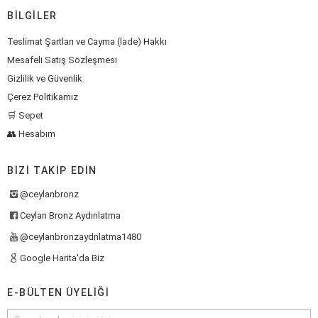
BILGILER
Teslimat Şartları ve Cayma (İade) Hakkı
Mesafeli Satış Sözleşmesi
Gizlilik ve Güvenlik
Çerez Politikamız
🛒 Sepet
👥 Hesabım
BIZI TAKIP EDIN
@ceylanbronz
Ceylan Bronz Aydınlatma
@ceylanbronzaydnlatma1480
Google Harita'da Biz
E-BÜLTEN ÜYELIĞI