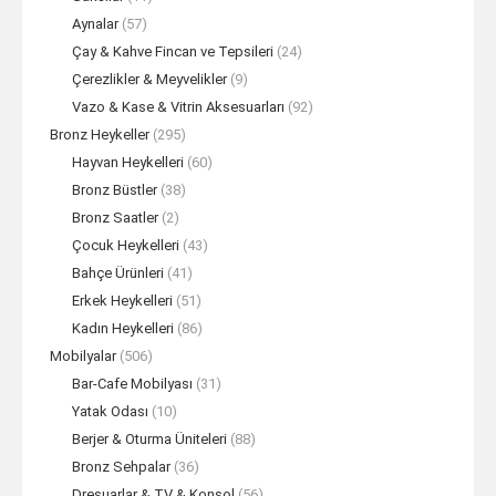
Aynalar
(57)
Çay & Kahve Fincan ve Tepsileri
(24)
Çerezlikler & Meyvelikler
(9)
Vazo & Kase & Vitrin Aksesuarları
(92)
Bronz Heykeller
(295)
Hayvan Heykelleri
(60)
Bronz Büstler
(38)
Bronz Saatler
(2)
Çocuk Heykelleri
(43)
Bahçe Ürünleri
(41)
Erkek Heykelleri
(51)
Kadın Heykelleri
(86)
Mobilyalar
(506)
Bar-Cafe Mobilyası
(31)
Yatak Odası
(10)
Berjer & Oturma Üniteleri
(88)
Bronz Sehpalar
(36)
Dresuarlar & TV & Konsol
(56)