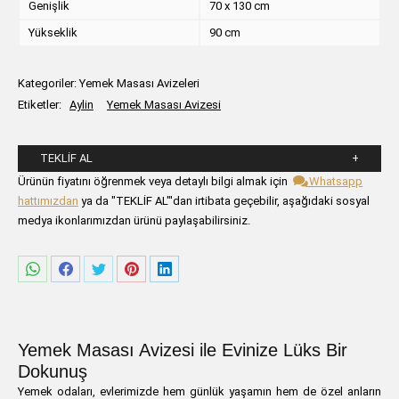
Genişlik
70 x 130 cm
Yükseklik
90 cm
Kategoriler:
Yemek Masası Avizeleri
Etiketler:
Aylin
Yemek Masası Avizesi
TEKLIF AL
Lütfen aşağıdaki formu alanlarını doldurunuz.
Ürünün fiyatını öğrenmek veya detaylı bilgi almak için
Whatsapp
hattımızdan
ya da "TEKLİF AL"'dan irtibata geçebilir, aşağıdaki sosyal
medya ikonlarımızdan ürünü paylaşabilirsiniz.
Share
Share
Share
Share
Share
on
on
on
on
on
WhatsApp
Facebook
Twitter
Pinterest
LinkedIn
Yemek Masası Avizesi ile Evinize Lüks Bir
Dokunuş
Yemek odaları, evlerimizde hem günlük yaşamın hem de özel anların