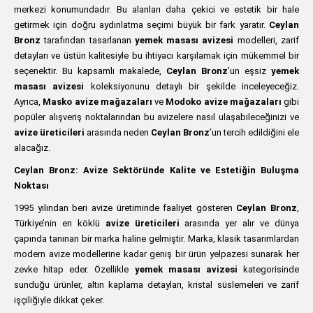
merkezi konumundadır. Bu alanları daha çekici ve estetik bir hale
getirmek için doğru aydınlatma seçimi büyük bir fark yaratır.
Ceylan
Bronz
tarafından tasarlanan
yemek masası avizesi
modelleri, zarif
detayları ve üstün kalitesiyle bu ihtiyacı karşılamak için mükemmel bir
seçenektir. Bu kapsamlı makalede,
Ceylan Bronz
’un eşsiz
yemek
masası avizesi
koleksiyonunu detaylı bir şekilde inceleyeceğiz.
Ayrıca,
Masko avize mağazaları
ve
Modoko avize mağazaları
gibi
popüler alışveriş noktalarından bu avizelere nasıl ulaşabileceğinizi ve
avize üreticileri
arasında neden
Ceylan Bronz
’un tercih edildiğini ele
alacağız.
Ceylan Bronz: Avize Sektöründe Kalite ve Estetiğin Buluşma
Noktası
1995 yılından beri avize üretiminde faaliyet gösteren
Ceylan Bronz
,
Türkiye’nin en köklü
avize üreticileri
arasında yer alır ve dünya
çapında tanınan bir marka haline gelmiştir. Marka, klasik tasarımlardan
modern avize modellerine kadar geniş bir ürün yelpazesi sunarak her
zevke hitap eder. Özellikle
yemek masası avizesi
kategorisinde
sunduğu ürünler, altın kaplama detayları, kristal süslemeleri ve zarif
işçiliğiyle dikkat çeker.