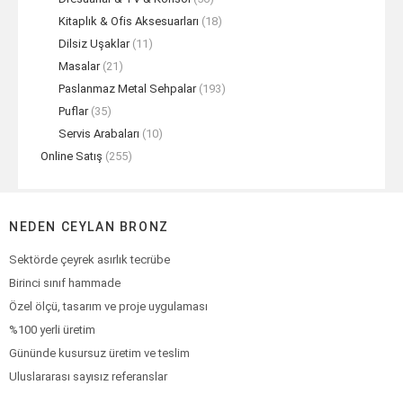
Kitaplık & Ofis Aksesuarları
(18)
Dilsiz Uşaklar
(11)
Masalar
(21)
Paslanmaz Metal Sehpalar
(193)
Puflar
(35)
Servis Arabaları
(10)
Online Satış
(255)
NEDEN CEYLAN BRONZ
Sektörde çeyrek asırlık tecrübe
Birinci sınıf hammade
Özel ölçü, tasarım ve proje uygulaması
%100 yerli üretim
Gününde kusursuz üretim ve teslim
Uluslararası sayısız referanslar