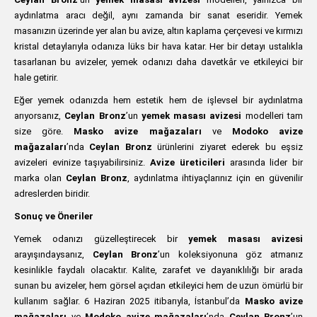
aydınlatma aracı değil, aynı zamanda bir sanat eseridir. Yemek
masanızın üzerinde yer alan bu avize, altın kaplama çerçevesi ve kırmızı
kristal detaylarıyla odanıza lüks bir hava katar. Her bir detayı ustalıkla
tasarlanan bu avizeler, yemek odanızı daha davetkâr ve etkileyici bir
hale getirir.
Eğer yemek odanızda hem estetik hem de işlevsel bir aydınlatma
arıyorsanız,
Ceylan Bronz
’un
yemek masası avizesi
modelleri tam
size göre.
Masko avize mağazaları
ve
Modoko avize
mağazaları
’nda
Ceylan Bronz
ürünlerini ziyaret ederek bu eşsiz
avizeleri evinize taşıyabilirsiniz.
Avize üreticileri
arasında lider bir
marka olan
Ceylan Bronz
, aydınlatma ihtiyaçlarınız için en güvenilir
adreslerden biridir.
Sonuç ve Öneriler
Yemek odanızı güzelleştirecek bir
yemek masası avizesi
arayışındaysanız,
Ceylan Bronz
’un koleksiyonuna göz atmanız
kesinlikle faydalı olacaktır. Kalite, zarafet ve dayanıklılığı bir arada
sunan bu avizeler, hem görsel açıdan etkileyici hem de uzun ömürlü bir
kullanım sağlar. 6 Haziran 2025 itibarıyla, İstanbul’da
Masko avize
mağazaları
ve
Modoko avize mağazaları
’nda
Ceylan Bronz
’un