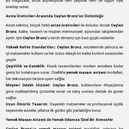
Bu mağazalar, avize alışverişinde hem çeşitlilik hem de uygun fiyat
avantajı sunar.
Avize Üreticileri Arasında Ceylan Bronz’un Üstünlüğü
Avize sektörü, birçok farklı
avize üreticileri
ile doludur. Ancak
Ceylan
Bronz
, kalite, tasarım ve müşteri memnuniyeti açısından rakiplerinden
ayrılır. İşte
Ceylan Bronz
’u tercih etmeniz için bazı güçlü nedenler:
Yüksek Kalite Standartları:
Ceylan Bronz
, avizelerinde yalnızca en
iyi malzemeleri kullanır ve her ürünü detaylı bir kalite kontrol sürecinden
geçirir.
Çeşitlilik ve Esneklik:
Klasik tasarımlardan modern avizelere kadar
geniş bir koleksiyon sunar. Özellikle
yemek masası avizesi
modelleri,
her dekorasyon tarzına uyum sağlar.
Müşteri Odaklı Hizmet:
Ceylan Bronz
, kullanıcıların ihtiyaçlarına
göre özelleştirilmiş çözümler sunar ve satış sonrası destek ile güven
sağlar.
Uzun Ömürlü Tasarım:
Dayanıklı malzemeler ve profesyonel işçilik
sayesinde avizeler, yıllarca ilk günkü gibi parlaklığını korur.
Yemek Masası Avizesi ile Yemek Odanıza Özel Bir Atmosfer
Ceylan Bronz
’un
yemek masası avizesi
modelleri, yalnızca bir