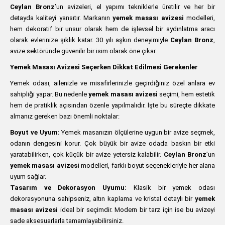
Ceylan Bronz
’un avizeleri, el yapımı tekniklerle üretilir ve her bir
detayda kaliteyi yansıtır. Markanın
yemek masası avizesi
modelleri,
hem dekoratif bir unsur olarak hem de işlevsel bir aydınlatma aracı
olarak evlerinize şıklık katar. 30 yılı aşkın deneyimiyle
Ceylan Bronz
,
avize sektöründe güvenilir bir isim olarak öne çıkar.
Yemek Masası Avizesi Seçerken Dikkat Edilmesi Gerekenler
Yemek odası, ailenizle ve misafirlerinizle geçirdiğiniz özel anlara ev
sahipliği yapar. Bu nedenle
yemek masası avizesi
seçimi, hem estetik
hem de pratiklik açısından özenle yapılmalıdır. İşte bu süreçte dikkate
almanız gereken bazı önemli noktalar:
Boyut ve Uyum:
Yemek masanızın ölçülerine uygun bir avize seçmek,
odanın dengesini korur. Çok büyük bir avize odada baskın bir etki
yaratabilirken, çok küçük bir avize yetersiz kalabilir.
Ceylan Bronz
’un
yemek masası avizesi
modelleri, farklı boyut seçenekleriyle her alana
uyum sağlar.
Tasarım ve Dekorasyon Uyumu:
Klasik bir yemek odası
dekorasyonuna sahipseniz, altın kaplama ve kristal detaylı bir
yemek
masası avizesi
ideal bir seçimdir. Modern bir tarz için ise bu avizeyi
sade aksesuarlarla tamamlayabilirsiniz.