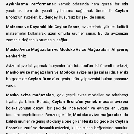
Aydınlatma Performansı:
Yemek odasında hem görsel bir etki
yaratmak hem de yeterli aydınlatma sağlamak önemlidir.
Ceylan
Bronz
’un avizeleri, bu dengeyi kusursuz bir şekilde sunar.
Malzeme ve Dayanıklılık:
Ceylan Bronz
, avizelerinde yüksek kaliteli
malzemeler kullanarak uzun ömürlü ürünler sunar. Bu da avizenizin
zamanla değerini korumasını sağlar.
Masko Avize Mağazaları ve Modoko Avize Mağazaları: Alışveriş
Rehberiniz
Avize alışverişi yapmak isteyenler için İstanbul’un iki önemli merkezi,
Masko avize mağazaları
ve
Modoko avize mağazaları
’dır. Her iki
bölgede de
Ceylan Bronz
’un geniş ürün yelpazesini bulma şansınız
vardır.
Masko avize mağazaları
, çok çeşitli avize modelleri ve rekabetçi
fiyatlarıyla bilinir. Burada,
Ceylan Bronz
’un
yemek masası avizesi
koleksiyonunu detaylı bir şekilde inceleyebilir ve evinize en uygun
tasarımı seçebilirsiniz. Benzer şekilde,
Modoko avize mağazaları
da
kaliteli ürünler ve geniş stoklarıyla öne çıkar. Her iki bölgede de
Ceylan
Bronz
’un zarif ve dayanıklı avizeleri, kullanıcıların beğenisine sunulur.