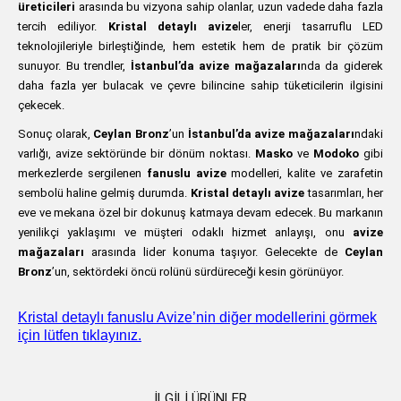
üreticileri
arasında bu vizyona sahip olanlar, uzun vadede daha fazla
tercih ediliyor.
Kristal detaylı avize
ler, enerji tasarruflu LED
teknolojileriyle birleştiğinde, hem estetik hem de pratik bir çözüm
sunuyor. Bu trendler,
İstanbul’da avize mağazaları
nda da giderek
daha fazla yer bulacak ve çevre bilincine sahip tüketicilerin ilgisini
çekecek.
Sonuç olarak,
Ceylan Bronz
’un
İstanbul’da avize mağazaları
ndaki
varlığı, avize sektöründe bir dönüm noktası.
Masko
ve
Modoko
gibi
merkezlerde sergilenen
fanuslu avize
modelleri, kalite ve zarafetin
sembolü haline gelmiş durumda.
Kristal detaylı avize
tasarımları, her
eve ve mekana özel bir dokunuş katmaya devam edecek. Bu markanın
yenilikçi yaklaşımı ve müşteri odaklı hizmet anlayışı, onu
avize
mağazaları
arasında lider konuma taşıyor. Gelecekte de
Ceylan
Bronz
’un, sektördeki öncü rolünü sürdüreceği kesin görünüyor.
Kristal detaylı fanuslu Avize’nin diğer modellerini görmek
için lütfen tıklayınız.
İLGILI ÜRÜNLER