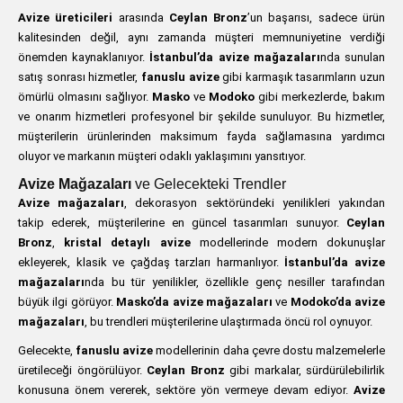
Avize üreticileri
arasında
Ceylan Bronz
’un başarısı, sadece ürün
kalitesinden değil, aynı zamanda müşteri memnuniyetine verdiği
önemden kaynaklanıyor.
İstanbul’da avize mağazaları
nda sunulan
satış sonrası hizmetler,
fanuslu avize
gibi karmaşık tasarımların uzun
ömürlü olmasını sağlıyor.
Masko
ve
Modoko
gibi merkezlerde, bakım
ve onarım hizmetleri profesyonel bir şekilde sunuluyor. Bu hizmetler,
müşterilerin ürünlerinden maksimum fayda sağlamasına yardımcı
oluyor ve markanın müşteri odaklı yaklaşımını yansıtıyor.
Avize Mağazaları
ve Gelecekteki Trendler
Avize mağazaları
, dekorasyon sektöründeki yenilikleri yakından
takip ederek, müşterilerine en güncel tasarımları sunuyor.
Ceylan
Bronz
,
kristal detaylı avize
modellerinde modern dokunuşlar
ekleyerek, klasik ve çağdaş tarzları harmanlıyor.
İstanbul’da avize
mağazaları
nda bu tür yenilikler, özellikle genç nesiller tarafından
büyük ilgi görüyor.
Masko’da avize mağazaları
ve
Modoko’da avize
mağazaları
, bu trendleri müşterilerine ulaştırmada öncü rol oynuyor.
Gelecekte,
fanuslu avize
modellerinin daha çevre dostu malzemelerle
üretileceği öngörülüyor.
Ceylan Bronz
gibi markalar, sürdürülebilirlik
konusuna önem vererek, sektöre yön vermeye devam ediyor.
Avize