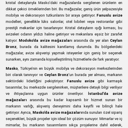
kristal detaylarıyla Masko’daki mağazalarda sergilenen ürünlerin en
dikkat çekici örneklerinden biri. Bu mağazalar, geniş ürün yelpazesiyle
mobilya ve dekorasyon tutkunlarını bir araya getiriyor.
Fanuslu avize
modelleri, genellikle lüks salonlar, otel lobileri veya restoranlar gibi
prestijli mekanlar için tasarlanıyor. Kristal detayların ışığı kırması, bu
avizeleri odanın yıldızı haline getiriyor ve mekanlara eşsiz bir zarafet
katıyor.
Modoko’da avize mağazaları
arasında da yer alan
Ceylan
Bronz
, burada da kalitesini kanıtlamış durumda. Bu bölgelerdeki
mağazalar, avize alışverişi yapmak isteyenler için geniş bir seçenek
sunarken, aynı zamanda kişiselleştirilmiş hizmetlerle de fark yaratıyor.
Masko
, Türkiye’nin en büyük mobilya ve dekorasyon merkezlerinden
biri olarak tanınıyor ve
Ceylan Bronz
’un burada yer alması, markanın
sektördeki liderliğini pekiştiriyor.
Fanuslu avize
gibi karmaşık
tasarımlar, bu merkezde sergilenirken, müşterilere detaylı bilgi veriliyor
ve ihtiyaçlarına uygun ürünler öneriliyor.
İstanbul’da avize
mağazaları
arasında bu kadar kapsamlı bir hizmet sunan bir
markanın varlığı, alışveriş deneyimini daha keyifli ve bilinçli hale
getiriyor. Ayrıca,
Masko’da avize mağazaları
nda sunulan özel sipariş
seçenekleri, büyük projeler için ideal bir çözüm sunuyor. Mimarlar ve iç
mimarlar, bu markanın tasarımlarını sıkça projelerine dahil ederek,