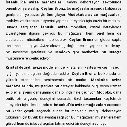
İstanbul’da avize mağazaları
, şehrin dekorasyon sektöründe
önemli bir yere sahip.
Ceylan Bronz
, bu mağazalar arasında kalitesi ve
geniş ürün yelpazesiyle öne çıkıyor.
Modoko’da avize mağazaları
,
mobilya ve aksesuar alışverişi yapmak isteyenler için cazip bir merkez.
Burada sergilenen
fanuslu avize
modelleri, kristal detaylarıyla
ziyaretçilerin ilgisini çekiyor. Bu mağazalar, hem yerel hem de
uluslararası müşterilere hitap ederek,
Ceylan Bronz
’un global çapta
tanınmasını sağlıyor. Avize alışverişi, doğru seçimi yapmak için detaylı
bir inceleme gerektirir ve
Modoko
gibi merkezler, bu süreçte
müşterilere rehberlik ediyor.
Kristal detaylı avize
modellerinde, kristallerin kalitesi ve kesim şekli,
ışığın yansıma açısını doğrudan etkiler.
Ceylan Bronz
, bu konuda en
yüksek standartları benimsemiş bir marka.
Masko’da avize
mağazaları
nda, müşterilere bu detaylar hakkında bilgi veren uzman
ekipler, alışveriş deneyimini daha bilinçli hale getiriyor.
Modoko
, daha
butik bir alışveriş deneyimi sunarak, özel tasarımları keşfetmek
isteyenler için ideal bir adres.
İstanbul’da avize mağazaları
arasında
bu kadar çeşitli seçenek sunan bir markanın varlığı, dekorasyon
tutkunları için büyük bir avantaj sağlıyor. Bu mağazalar, müşterilere hem
görsel hem de işlevsel açıdan tatmin edici bir deneyim sunuyor.