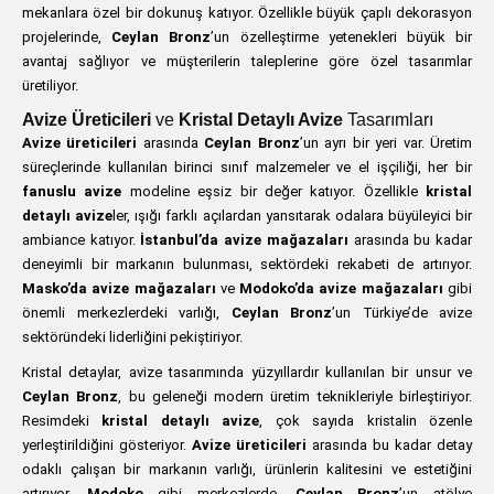
mekanlara özel bir dokunuş katıyor. Özellikle büyük çaplı dekorasyon
projelerinde,
Ceylan Bronz
’un özelleştirme yetenekleri büyük bir
avantaj sağlıyor ve müşterilerin taleplerine göre özel tasarımlar
üretiliyor.
Avize Üreticileri
ve
Kristal Detaylı Avize
Tasarımları
Avize üreticileri
arasında
Ceylan Bronz
’un ayrı bir yeri var. Üretim
süreçlerinde kullanılan birinci sınıf malzemeler ve el işçiliği, her bir
fanuslu avize
modeline eşsiz bir değer katıyor. Özellikle
kristal
detaylı avize
ler, ışığı farklı açılardan yansıtarak odalara büyüleyici bir
ambiance katıyor.
İstanbul’da avize mağazaları
arasında bu kadar
deneyimli bir markanın bulunması, sektördeki rekabeti de artırıyor.
Masko’da avize mağazaları
ve
Modoko’da avize mağazaları
gibi
önemli merkezlerdeki varlığı,
Ceylan Bronz
’un Türkiye’de avize
sektöründeki liderliğini pekiştiriyor.
Kristal detaylar, avize tasarımında yüzyıllardır kullanılan bir unsur ve
Ceylan Bronz
, bu geleneği modern üretim teknikleriyle birleştiriyor.
Resimdeki
kristal detaylı avize
, çok sayıda kristalin özenle
yerleştirildiğini gösteriyor.
Avize üreticileri
arasında bu kadar detay
odaklı çalışan bir markanın varlığı, ürünlerin kalitesini ve estetiğini
artırıyor.
Modoko
gibi merkezlerde,
Ceylan Bronz
’un atölye