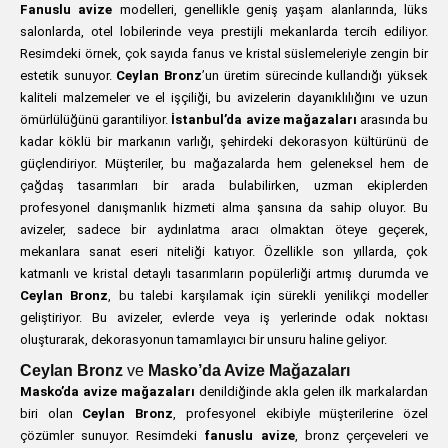
Fanuslu avize
modelleri, genellikle geniş yaşam alanlarında, lüks
salonlarda, otel lobilerinde veya prestijli mekanlarda tercih ediliyor.
Resimdeki örnek, çok sayıda fanus ve kristal süslemeleriyle zengin bir
estetik sunuyor.
Ceylan Bronz
’un üretim sürecinde kullandığı yüksek
kaliteli malzemeler ve el işçiliği, bu avizelerin dayanıklılığını ve uzun
ömürlülüğünü garantiliyor.
İstanbul’da avize mağazaları
arasında bu
kadar köklü bir markanın varlığı, şehirdeki dekorasyon kültürünü de
güçlendiriyor. Müşteriler, bu mağazalarda hem geleneksel hem de
çağdaş tasarımları bir arada bulabilirken, uzman ekiplerden
profesyonel danışmanlık hizmeti alma şansına da sahip oluyor. Bu
avizeler, sadece bir aydınlatma aracı olmaktan öteye geçerek,
mekanlara sanat eseri niteliği katıyor. Özellikle son yıllarda, çok
katmanlı ve kristal detaylı tasarımların popülerliği artmış durumda ve
Ceylan Bronz
, bu talebi karşılamak için sürekli yenilikçi modeller
geliştiriyor. Bu avizeler, evlerde veya iş yerlerinde odak noktası
oluşturarak, dekorasyonun tamamlayıcı bir unsuru haline geliyor.
Ceylan Bronz
ve
Masko’da Avize Mağazaları
Masko’da avize mağazaları
denildiğinde akla gelen ilk markalardan
biri olan
Ceylan Bronz
, profesyonel ekibiyle müşterilerine özel
çözümler sunuyor. Resimdeki
fanuslu avize
, bronz çerçeveleri ve