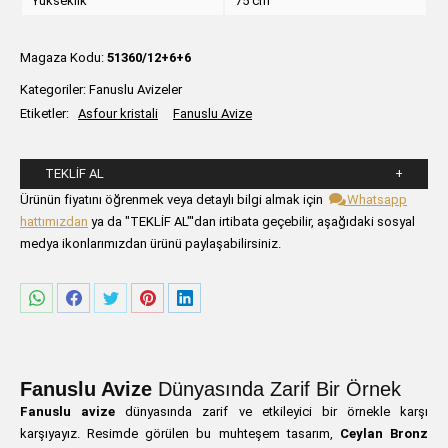
Yükseklik
75 cm
Magaza Kodu:
51360/12+6+6
Kategoriler:
Fanuslu Avizeler
Etiketler:
Asfour kristali
Fanuslu Avize
TEKLIF AL
Lütfen aşağıdaki formu alanlarını doldurunuz.
Ürünün fiyatını öğrenmek veya detaylı bilgi almak için
Whatsapp
hattımızdan
ya da "TEKLİF AL"'dan irtibata geçebilir, aşağıdaki sosyal
medya ikonlarımızdan ürünü paylaşabilirsiniz.
Share
Share
Share
Share
Share
on
on
on
on
on
WhatsApp
Facebook
Twitter
Pinterest
LinkedIn
Fanuslu Avize
Dünyasında Zarif Bir Örnek
Fanuslu avize
dünyasında zarif ve etkileyici bir örnekle karşı
karşıyayız. Resimde görülen bu muhteşem tasarım,
Ceylan Bronz