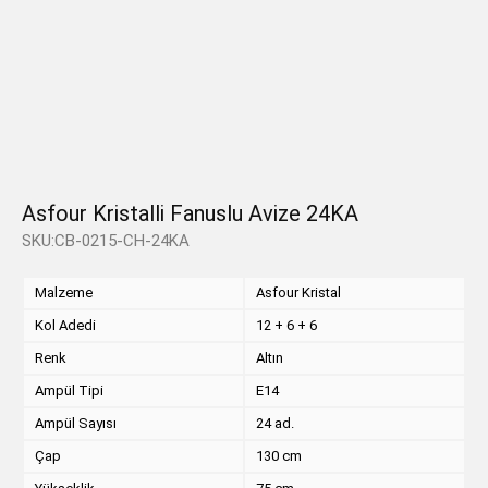
Asfour Kristalli Fanuslu Avize 24KA
SKU:CB-0215-CH-24KA
Malzeme
Asfour Kristal
Kol Adedi
12 + 6 + 6
Renk
Altın
Ampül Tipi
E14
Ampül Sayısı
24 ad.
Çap
130 cm