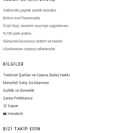
Sektörde çeyrek asırlık tecrübe
Birinci sınıf hammade
Özel ölçü, tasarım ve proje uygulaması
%100 yerli üretim
Gününde kusursuz üretim ve teslim
Uluslararası sayısız referanslar
BILGILER
Teslimat Şartları ve Cayma (İade) Hakkı
Mesafeli Satış Sözleşmesi
Gizlilik ve Güvenlik
Çerez Politikamız
🛒 Sepet
👥 Hesabım
BIZI TAKIP EDIN