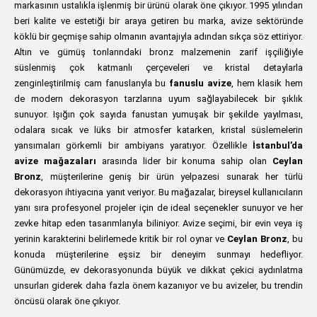
markasının ustalıkla işlenmiş bir ürünü olarak öne çıkıyor. 1995 yılından
beri kalite ve estetiği bir araya getiren bu marka, avize sektöründe
köklü bir geçmişe sahip olmanın avantajıyla adından sıkça söz ettiriyor.
Altın ve gümüş tonlarındaki bronz malzemenin zarif işçiliğiyle
süslenmiş çok katmanlı çerçeveleri ve kristal detaylarla
zenginleştirilmiş cam fanuslarıyla bu
fanuslu avize
, hem klasik hem
de modern dekorasyon tarzlarına uyum sağlayabilecek bir şıklık
sunuyor. Işığın çok sayıda fanustan yumuşak bir şekilde yayılması,
odalara sıcak ve lüks bir atmosfer katarken, kristal süslemelerin
yansımaları görkemli bir ambiyans yaratıyor. Özellikle
İstanbul’da
avize mağazaları
arasında lider bir konuma sahip olan
Ceylan
Bronz
, müşterilerine geniş bir ürün yelpazesi sunarak her türlü
dekorasyon ihtiyacına yanıt veriyor. Bu mağazalar, bireysel kullanıcıların
yanı sıra profesyonel projeler için de ideal seçenekler sunuyor ve her
zevke hitap eden tasarımlarıyla biliniyor. Avize seçimi, bir evin veya iş
yerinin karakterini belirlemede kritik bir rol oynar ve
Ceylan Bronz
, bu
konuda müşterilerine eşsiz bir deneyim sunmayı hedefliyor.
Günümüzde, ev dekorasyonunda büyük ve dikkat çekici aydınlatma
unsurları giderek daha fazla önem kazanıyor ve bu avizeler, bu trendin
öncüsü olarak öne çıkıyor.