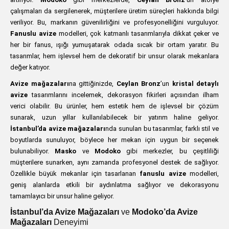
çalışmaları da sergilenerek, müşterilere üretim süreçleri hakkında bilgi
veriliyor. Bu, markanın güvenilirliğini ve profesyonelliğini vurguluyor.
Fanuslu avize
modelleri, çok katmanlı tasarımlarıyla dikkat çeker ve
her bir fanus, ışığı yumuşatarak odada sıcak bir ortam yaratır. Bu
tasarımlar, hem işlevsel hem de dekoratif bir unsur olarak mekanlara
değer katıyor.
Avize mağazaları
na gittiğinizde,
Ceylan Bronz
’un
kristal detaylı
avize
tasarımlarını incelemek, dekorasyon fikirleri açısından ilham
verici olabilir. Bu ürünler, hem estetik hem de işlevsel bir çözüm
sunarak, uzun yıllar kullanılabilecek bir yatırım haline geliyor.
İstanbul’da avize mağazaları
nda sunulan bu tasarımlar, farklı stil ve
boyutlarda sunuluyor, böylece her mekan için uygun bir seçenek
bulunabiliyor.
Masko
ve
Modoko
gibi merkezler, bu çeşitliliği
müşterilere sunarken, aynı zamanda profesyonel destek de sağlıyor.
Özellikle büyük mekanlar için tasarlanan
fanuslu avize
modelleri,
geniş alanlarda etkili bir aydınlatma sağlıyor ve dekorasyonu
tamamlayıcı bir unsur haline geliyor.
İstanbul’da Avize Mağazaları
ve
Modoko’da Avize
Mağazaları
Deneyimi