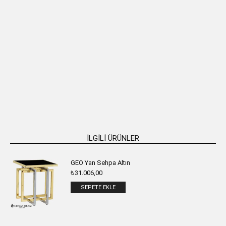
FRESIA Paslanmaz Metal Oval 2’li
LILY Paslanmaz Metal Oval 2’li Yan
Yan Sehpa
Sehpa
₺
56.146,00
₺
62.850,00
SEPETE EKLE
SEPETE EKLE
İLGILI ÜRÜNLER
GEO Yan Sehpa Altın
₺
31.006,00
SEPETE EKLE