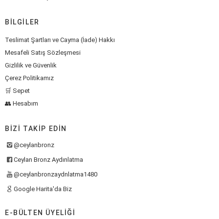
BILGILER
Teslimat Şartları ve Cayma (İade) Hakkı
Mesafeli Satış Sözleşmesi
Gizlilik ve Güvenlik
Çerez Politikamız
🛒 Sepet
👥 Hesabım
BIZI TAKIP EDIN
@ceylanbronz
Ceylan Bronz Aydınlatma
@ceylanbronzaydnlatma1480
Google Harita'da Biz
E-BÜLTEN ÜYELIĞI