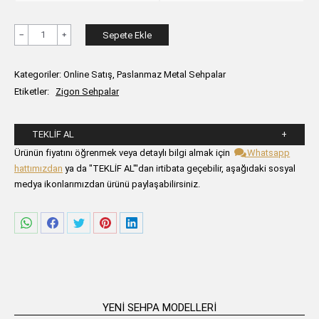
Argent
Sepete Ekle
Siyah-
Altın
Kategoriler:
Online Satış
,
Paslanmaz Metal Sehpalar
Zigon
Etiketler:
Zigon Sehpalar
Sehpa
adet
TEKLIF AL
Lütfen aşağıdaki formu alanlarını doldurunuz.
Ürünün fiyatını öğrenmek veya detaylı bilgi almak için
Whatsapp
hattımızdan
ya da "TEKLİF AL"'dan irtibata geçebilir, aşağıdaki sosyal
medya ikonlarımızdan ürünü paylaşabilirsiniz.
Share
Share
Share
Share
Share
on
on
on
on
on
WhatsApp
Facebook
Twitter
Pinterest
LinkedIn
YENI SEHPA MODELLERI