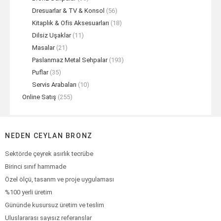
Dresuarlar & TV & Konsol
(56)
Kitaplık & Ofis Aksesuarları
(18)
Dilsiz Uşaklar
(11)
Masalar
(21)
Paslanmaz Metal Sehpalar
(193)
Puflar
(35)
Servis Arabaları
(10)
Online Satış
(255)
NEDEN CEYLAN BRONZ
Sektörde çeyrek asırlık tecrübe
Birinci sınıf hammade
Özel ölçü, tasarım ve proje uygulaması
%100 yerli üretim
Gününde kusursuz üretim ve teslim
Uluslararası sayısız referanslar