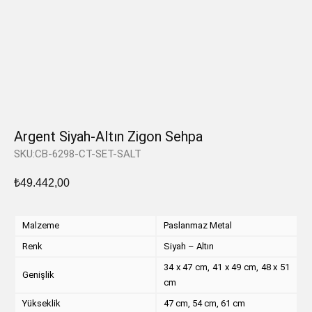
Argent Siyah-Altın Zigon Sehpa
SKU:CB-6298-CT-SET-SALT
₺
49.442,00
Malzeme
Paslanmaz Metal
Renk
Siyah – Altın
34 x 47 cm, 41 x 49 cm, 48 x 51
Genişlik
cm
Yükseklik
47 cm, 54 cm, 61 cm