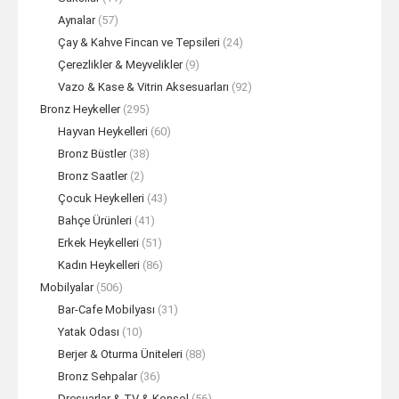
Aynalar
(57)
Çay & Kahve Fincan ve Tepsileri
(24)
Çerezlikler & Meyvelikler
(9)
Vazo & Kase & Vitrin Aksesuarları
(92)
Bronz Heykeller
(295)
Hayvan Heykelleri
(60)
Bronz Büstler
(38)
Bronz Saatler
(2)
Çocuk Heykelleri
(43)
Bahçe Ürünleri
(41)
Erkek Heykelleri
(51)
Kadın Heykelleri
(86)
Mobilyalar
(506)
Bar-Cafe Mobilyası
(31)
Yatak Odası
(10)
Berjer & Oturma Üniteleri
(88)
Bronz Sehpalar
(36)
Dresuarlar & TV & Konsol
(56)