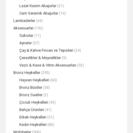
Lazer Kesim Abajurlar
(21)
Cam Seramik Abajurlar
(14)
Lambaderler
(44)
Aksesuarlar
(192)
Saksılar
(11)
Aynalar
(57)
Çay & Kahve Fincan ve Tepsileri
(24)
Çerezlikler & Meyvelikler
(9)
Vazo & Kase & Vitrin Aksesuarları
(92)
Bronz Heykeller
(295)
Hayvan Heykelleri
(60)
Bronz Büstler
(38)
Bronz Saatler
(2)
Çocuk Heykelleri
(43)
Bahçe Ürünleri
(41)
Erkek Heykelleri
(51)
Kadın Heykelleri
(86)
Mobilyalar
(506)