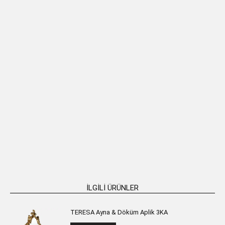
Pirinç Döküm Ayna 55 x 80cm
ANABELLA Paslanmaz Metal
Makyaj Aynası
TEKLIF AL
₺
16.760,00
SEPETE EKLE
İLGILI ÜRÜNLER
TERESA Ayna & Döküm Aplik 3KA