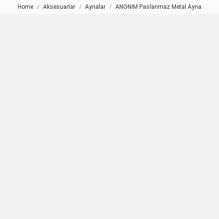
Home
Aksesuarlar
Aynalar
ANONIM Paslanmaz Metal Ayna
You are here: