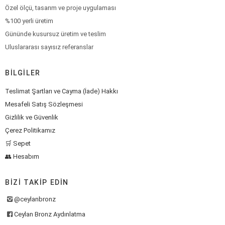
Özel ölçü, tasarım ve proje uygulaması
%100 yerli üretim
Gününde kusursuz üretim ve teslim
Uluslararası sayısız referanslar
BILGILER
Teslimat Şartları ve Cayma (İade) Hakkı
Mesafeli Satış Sözleşmesi
Gizlilik ve Güvenlik
Çerez Politikamız
🛒 Sepet
👥 Hesabım
BIZI TAKIP EDIN
@ceylanbronz
Ceylan Bronz Aydınlatma