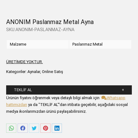
ANONIM Paslanmaz Metal Ayna
SKU:ANONIM-PASLANMAZ-AYNA
Malzeme
Paslanmaz Metal
ÜRETİMDE YOKTUR.
Kategoriler:
Aynalar
,
Online Satış
TEKLIF AL
Lütfen aşağıdaki formu alanlarını doldurunuz.
Ürünün fiyatını öğrenmek veya detaylı bilgi almak için
Whatsapp
hattımızdan
ya da "TEKLİF AL"'dan irtibata geçebilir, aşağıdaki sosyal
medya ikonlarımızdan ürünü paylaşabilirsiniz.
Share
Share
Share
Share
Share