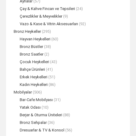
Aynalar
(57)
Çay & Kahve Fincan ve Tepsileri
(24)
Çerezlikler & Meyvelikler
(9)
Vazo & Kase & Vitrin Aksesuarları
(92)
Bronz Heykeller
(295)
Hayvan Heykelleri
(60)
Bronz Büstler
(38)
Bronz Saatler
(2)
Çocuk Heykelleri
(43)
Bahçe Ürünleri
(41)
Erkek Heykelleri
(51)
Kadın Heykelleri
(86)
Mobilyalar
(506)
Bar-Cafe Mobilyası
(31)
Yatak Odası
(10)
Berjer & Oturma Üniteleri
(88)
Bronz Sehpalar
(36)
Dresuarlar & TV & Konsol
(56)