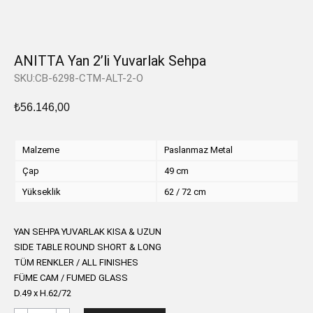
ANITTA Yan 2’li Yuvarlak Sehpa
SKU:CB-6298-CTM-ALT-2-O
₺
56.146,00
Malzeme
Paslanmaz Metal
Çap
49 cm
Yükseklik
62 / 72 cm
YAN SEHPA YUVARLAK KISA & UZUN
SIDE TABLE ROUND SHORT & LONG
TÜM RENKLER / ALL FINISHES
FÜME CAM / FUMED GLASS
D.49 x H.62/72