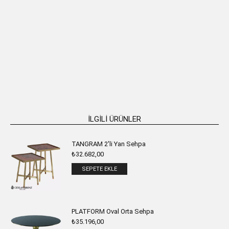
FRESIA Paslanmaz Metal Oval 2’li
LILY Paslanmaz Metal Oval 2’li Yan
Yan Sehpa
Sehpa
₺
56.146,00
₺
62.850,00
SEPETE EKLE
SEPETE EKLE
İLGILI ÜRÜNLER
TANGRAM 2'li Yan Sehpa
₺
32.682,00
SEPETE EKLE
PLATFORM Oval Orta Sehpa
₺
35.196,00