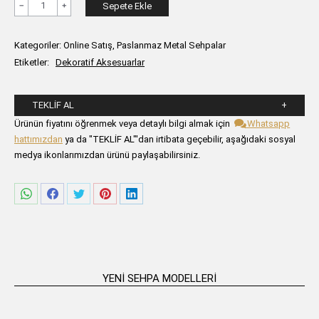
ANITTA
Sepete Ekle
Yan
2'li
Kategoriler:
Online Satış
,
Paslanmaz Metal Sehpalar
Yuvarlak
Etiketler:
Dekoratif Aksesuarlar
Sehpa
adet
TEKLIF AL
Lütfen aşağıdaki formu alanlarını doldurunuz.
Ürünün fiyatını öğrenmek veya detaylı bilgi almak için
Whatsapp
hattımızdan
ya da "TEKLİF AL"'dan irtibata geçebilir, aşağıdaki sosyal
medya ikonlarımızdan ürünü paylaşabilirsiniz.
Share
Share
Share
Share
Share
on
on
on
on
on
WhatsApp
Facebook
Twitter
Pinterest
LinkedIn
YENI SEHPA MODELLERI