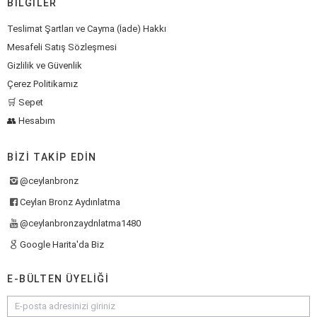
BILGILER
Teslimat Şartları ve Cayma (İade) Hakkı
Mesafeli Satış Sözleşmesi
Gizlilik ve Güvenlik
Çerez Politikamız
🛒 Sepet
👥 Hesabım
BIZI TAKIP EDIN
@ceylanbronz
Ceylan Bronz Aydınlatma
@ceylanbronzaydnlatma1480
Google Harita'da Biz
E-BÜLTEN ÜYELIĞI