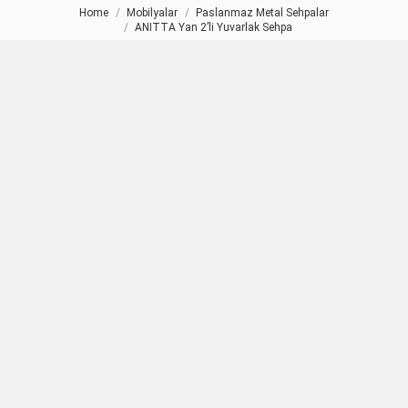
Home
Mobilyalar
Paslanmaz Metal Sehpalar
You are here:
ANITTA Yan 2’li Yuvarlak Sehpa