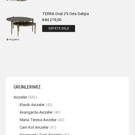
TERRA Oval 2'li Orta Sehpa
₺
84.219,00
SEPETE EKLE
ÜRÜNLERİMİZ
Avizeler
(682)
Klasik Avizeler
(40)
Avangarde Avizeler
(40)
Maria Teresa Avizeler
(40)
Cam Kol Avizeler
(41)
Swarovski Taşlı Avizeler
(40)