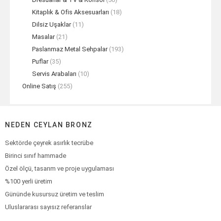
Kitaplık & Ofis Aksesuarları
(18)
Dilsiz Uşaklar
(11)
Masalar
(21)
Paslanmaz Metal Sehpalar
(193)
Puflar
(35)
Servis Arabaları
(10)
Online Satış
(255)
NEDEN CEYLAN BRONZ
Sektörde çeyrek asırlık tecrübe
Birinci sınıf hammade
Özel ölçü, tasarım ve proje uygulaması
%100 yerli üretim
Gününde kusursuz üretim ve teslim
Uluslararası sayısız referanslar