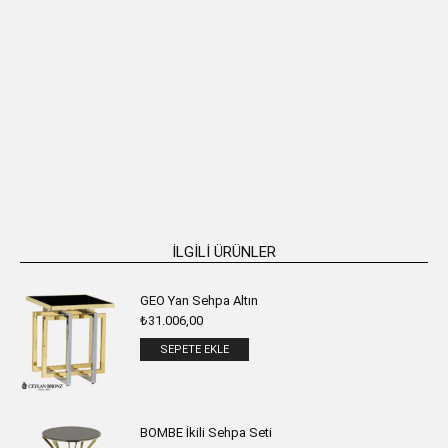
FRESIA Paslanmaz Metal Oval 2’li
LILY Paslanmaz Metal Oval 2’li Yan
Yan Sehpa
Sehpa
₺
56.146,00
₺
62.850,00
SEPETE EKLE
SEPETE EKLE
İLGILI ÜRÜNLER
GEO Yan Sehpa Altın
₺
31.006,00
SEPETE EKLE
BOMBE İkili Sehpa Seti