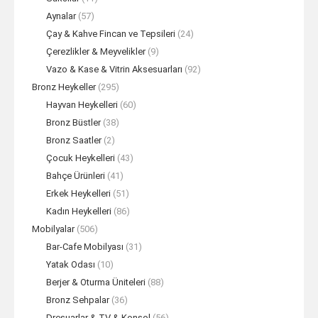
Aynalar
(57)
Çay & Kahve Fincan ve Tepsileri
(24)
Çerezlikler & Meyvelikler
(9)
Vazo & Kase & Vitrin Aksesuarları
(92)
Bronz Heykeller
(295)
Hayvan Heykelleri
(60)
Bronz Büstler
(38)
Bronz Saatler
(2)
Çocuk Heykelleri
(43)
Bahçe Ürünleri
(41)
Erkek Heykelleri
(51)
Kadın Heykelleri
(86)
Mobilyalar
(506)
Bar-Cafe Mobilyası
(31)
Yatak Odası
(10)
Berjer & Oturma Üniteleri
(88)
Bronz Sehpalar
(36)
Dresuarlar & TV & Konsol
(56)