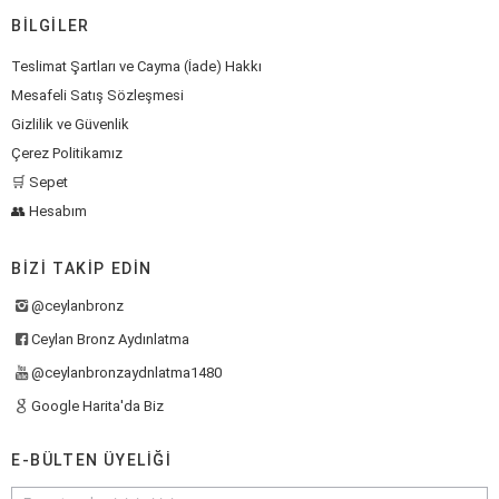
BILGILER
Teslimat Şartları ve Cayma (İade) Hakkı
Mesafeli Satış Sözleşmesi
Gizlilik ve Güvenlik
Çerez Politikamız
🛒 Sepet
👥 Hesabım
BIZI TAKIP EDIN
@ceylanbronz
Ceylan Bronz Aydınlatma
@ceylanbronzaydnlatma1480
Google Harita'da Biz
E-BÜLTEN ÜYELIĞI