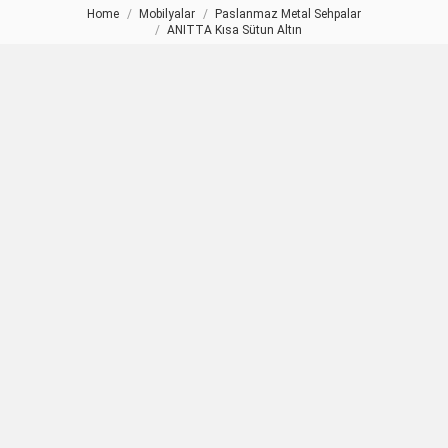
Home
Mobilyalar
Paslanmaz Metal Sehpalar
You are here:
ANITTA Kısa Sütun Altın