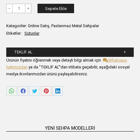
ANITTA
Sepete Ekle
Kısa
Sütun
Kategoriler:
Online Satış
,
Paslanmaz Metal Sehpalar
Altın
Etiketler:
Sütunlar
adet
TEKLIF AL
Lütfen aşağıdaki formu alanlarını doldurunuz.
Ürünün fiyatını öğrenmek veya detaylı bilgi almak için
Whatsapp
hattımızdan
ya da "TEKLİF AL"'dan irtibata geçebilir, aşağıdaki sosyal
medya ikonlarımızdan ürünü paylaşabilirsiniz.
Share
Share
Share
Share
Share
on
on
on
on
on
WhatsApp
Facebook
Twitter
Pinterest
LinkedIn
YENI SEHPA MODELLERI