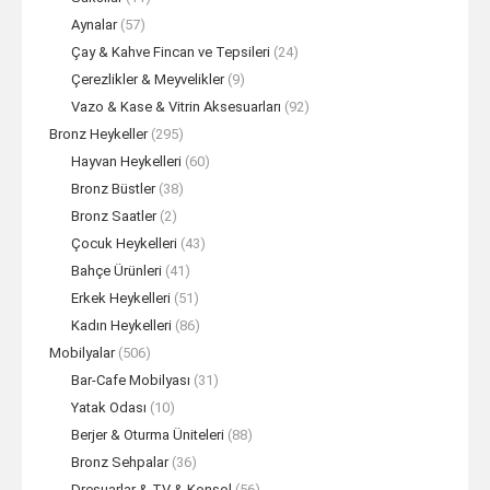
Aynalar
(57)
Çay & Kahve Fincan ve Tepsileri
(24)
Çerezlikler & Meyvelikler
(9)
Vazo & Kase & Vitrin Aksesuarları
(92)
Bronz Heykeller
(295)
Hayvan Heykelleri
(60)
Bronz Büstler
(38)
Bronz Saatler
(2)
Çocuk Heykelleri
(43)
Bahçe Ürünleri
(41)
Erkek Heykelleri
(51)
Kadın Heykelleri
(86)
Mobilyalar
(506)
Bar-Cafe Mobilyası
(31)
Yatak Odası
(10)
Berjer & Oturma Üniteleri
(88)
Bronz Sehpalar
(36)
Dresuarlar & TV & Konsol
(56)