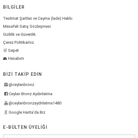
BILGILER
Teslimat Şartları ve Cayma (İade) Hakkı
Mesafeli Satış Sözleşmesi
Gizlilik ve Güvenlik
Çerez Politikamız
🛒 Sepet
👥 Hesabım
BIZI TAKIP EDIN
@ceylanbronz
Ceylan Bronz Aydınlatma
@ceylanbronzaydnlatma1480
Google Harita'da Biz
E-BÜLTEN ÜYELIĞI