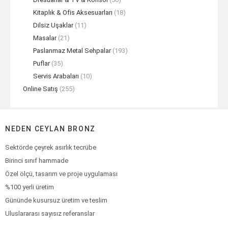
Kitaplık & Ofis Aksesuarları
(18)
Dilsiz Uşaklar
(11)
Masalar
(21)
Paslanmaz Metal Sehpalar
(193)
Puflar
(35)
Servis Arabaları
(10)
Online Satış
(255)
NEDEN CEYLAN BRONZ
Sektörde çeyrek asırlık tecrübe
Birinci sınıf hammade
Özel ölçü, tasarım ve proje uygulaması
%100 yerli üretim
Gününde kusursuz üretim ve teslim
Uluslararası sayısız referanslar