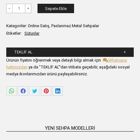
ANITTA
Sepete Ekle
Uzun
Sütun
Kategoriler:
Online Satış
,
Paslanmaz Metal Sehpalar
Gümüş
Etiketler:
Sütunlar
adet
TEKLIF AL
Lütfen aşağıdaki formu alanlarını doldurunuz.
Ürünün fiyatını öğrenmek veya detaylı bilgi almak için
Whatsapp
hattımızdan
ya da "TEKLİF AL"'dan irtibata geçebilir, aşağıdaki sosyal
medya ikonlarımızdan ürünü paylaşabilirsiniz.
Share
Share
Share
Share
Share
on
on
on
on
on
WhatsApp
Facebook
Twitter
Pinterest
LinkedIn
YENI SEHPA MODELLERI