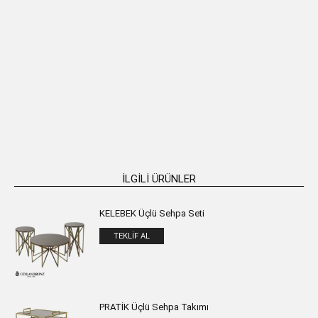
FRESIA Paslanmaz Metal Oval 2’li
LILY Paslanmaz Metal Oval 2’li Yan
Yan Sehpa
Sehpa
₺
56.146,00
₺
62.850,00
SEPETE EKLE
SEPETE EKLE
İLGILI ÜRÜNLER
KELEBEK Üçlü Sehpa Seti
TEKLIF AL
PRATİK Üçlü Sehpa Takımı