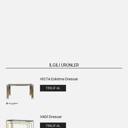
SENSATION Paslanmaz Metal TV
SENSATION Paslanmaz Metal
Sehpası
Dresuar
₺
168.019,00
₺
61.174,00
SEPETE EKLE
SEPETE EKLE
İLGILI ÜRÜNLER
VISTA Eskitme Dresuar
TEKLIF AL
VADİ Dresuar
TEKLIF AL