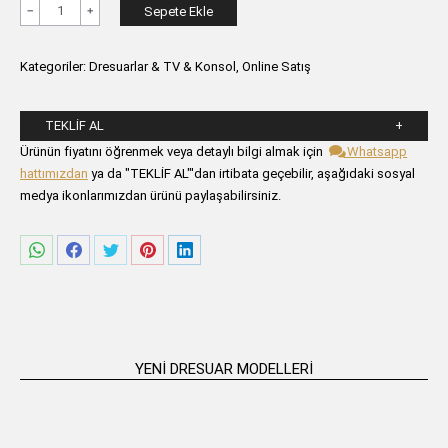
ANITTA
Sepete Ekle
Dresuar
Altın
Kategoriler:
Dresuarlar & TV & Konsol
,
Online Satış
adet
TEKLIF AL
Lütfen aşağıdaki formu alanlarını doldurunuz.
Ürünün fiyatını öğrenmek veya detaylı bilgi almak için
Whatsapp
hattımızdan
ya da "TEKLİF AL"'dan irtibata geçebilir, aşağıdaki sosyal
medya ikonlarımızdan ürünü paylaşabilirsiniz.
Share
Share
Share
Share
Share
on
on
on
on
on
WhatsApp
Facebook
Twitter
Pinterest
LinkedIn
YENI DRESUAR MODELLERI