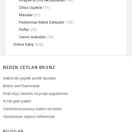
Kitaplık & Ofis Aksesuarları
(18)
Dilsiz Uşaklar
(11)
Masalar
(21)
Paslanmaz Metal Sehpalar
(193)
Puflar
(35)
Servis Arabaları
(10)
Online Satış
(255)
NEDEN CEYLAN BRONZ
Sektörde çeyrek asırlık tecrübe
Birinci sınıf hammade
Özel ölçü, tasarım ve proje uygulaması
%100 yerli üretim
Gününde kusursuz üretim ve teslim
Uluslararası sayısız referanslar
BILGILER