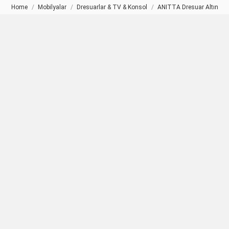
Home
Mobilyalar
Dresuarlar & TV & Konsol
ANITTA Dresuar Altın
You are here: