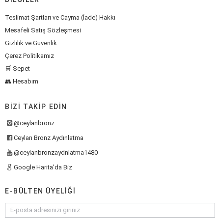
Teslimat Şartları ve Cayma (İade) Hakkı
Mesafeli Satış Sözleşmesi
Gizlilik ve Güvenlik
Çerez Politikamız
🛒 Sepet
👥 Hesabım
BIZI TAKIP EDIN
@ceylanbronz
Ceylan Bronz Aydınlatma
@ceylanbronzaydnlatma1480
Google Harita'da Biz
E-BÜLTEN ÜYELIĞI