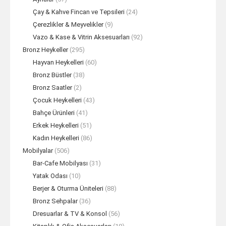
Çay & Kahve Fincan ve Tepsileri
(24)
Çerezlikler & Meyvelikler
(9)
Vazo & Kase & Vitrin Aksesuarları
(92)
Bronz Heykeller
(295)
Hayvan Heykelleri
(60)
Bronz Büstler
(38)
Bronz Saatler
(2)
Çocuk Heykelleri
(43)
Bahçe Ürünleri
(41)
Erkek Heykelleri
(51)
Kadın Heykelleri
(86)
Mobilyalar
(506)
Bar-Cafe Mobilyası
(31)
Yatak Odası
(10)
Berjer & Oturma Üniteleri
(88)
Bronz Sehpalar
(36)
Dresuarlar & TV & Konsol
(56)