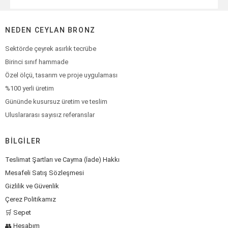
NEDEN CEYLAN BRONZ
Sektörde çeyrek asırlık tecrübe
Birinci sınıf hammade
Özel ölçü, tasarım ve proje uygulaması
%100 yerli üretim
Gününde kusursuz üretim ve teslim
Uluslararası sayısız referanslar
BILGILER
Teslimat Şartları ve Cayma (İade) Hakkı
Mesafeli Satış Sözleşmesi
Gizlilik ve Güvenlik
Çerez Politikamız
🛒 Sepet
👥 Hesabım