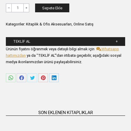
ANITTA
Sepete Ekle
Renk
Kitaplık
Kategoriler:
Kitaplık & Ofis Aksesuarları
,
Online Satış
Altın
adet
TEKLIF AL
Lütfen aşağıdaki formu alanlarını doldurunuz.
Ürünün fiyatını öğrenmek veya detaylı bilgi almak için
Whatsapp
hattımızdan
ya da "TEKLİF AL"'dan irtibata geçebilir, aşağıdaki sosyal
medya ikonlarımızdan ürünü paylaşabilirsiniz.
Share
Share
Share
Share
Share
on
on
on
on
on
WhatsApp
Facebook
Twitter
Pinterest
LinkedIn
SON EKLENEN KITAPLIKLAR