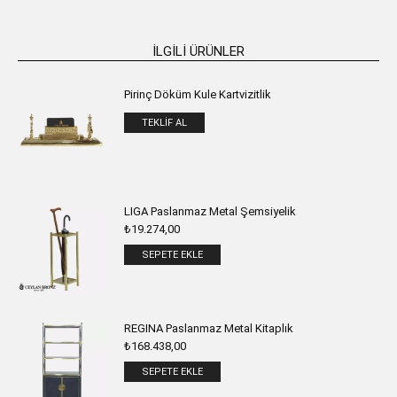
İLGILI ÜRÜNLER
Pirinç Döküm Kule Kartvizitlik
TEKLIF AL
LIGA Paslanmaz Metal Şemsiyelik
₺
19.274,00
SEPETE EKLE
REGINA Paslanmaz Metal Kitaplık
₺
168.438,00
SEPETE EKLE