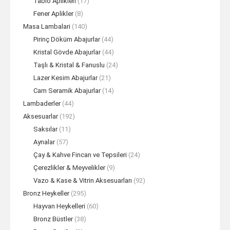
Tablo Aplikleri
(17)
Fener Aplikler
(8)
Masa Lambalari
(140)
Pirinç Döküm Abajurlar
(44)
Kristal Gövde Abajurlar
(44)
Taşlı & Kristal & Fanuslu
(24)
Lazer Kesim Abajurlar
(21)
Cam Seramik Abajurlar
(14)
Lambaderler
(44)
Aksesuarlar
(192)
Saksılar
(11)
Aynalar
(57)
Çay & Kahve Fincan ve Tepsileri
(24)
Çerezlikler & Meyvelikler
(9)
Vazo & Kase & Vitrin Aksesuarları
(92)
Bronz Heykeller
(295)
Hayvan Heykelleri
(60)
Bronz Büstler
(38)