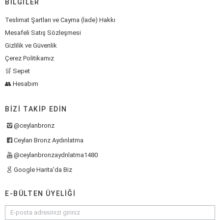
BILGILER
Teslimat Şartları ve Cayma (İade) Hakkı
Mesafeli Satış Sözleşmesi
Gizlilik ve Güvenlik
Çerez Politikamız
🛒 Sepet
👥 Hesabım
BIZI TAKIP EDIN
@ceylanbronz
Ceylan Bronz Aydınlatma
@ceylanbronzaydnlatma1480
Google Harita'da Biz
E-BÜLTEN ÜYELIĞI