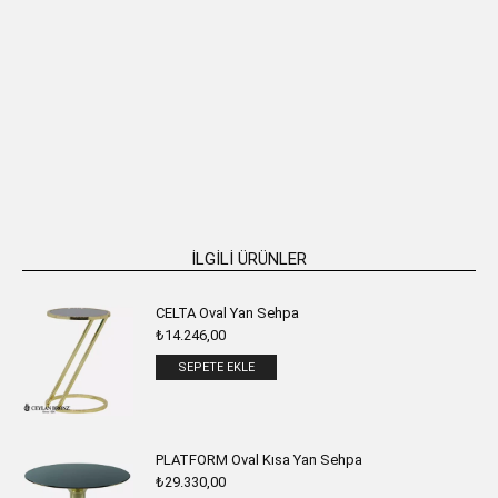
FRESIA Paslanmaz Metal Oval 2’li
LILY Paslanmaz Metal Oval 2’li Yan
Yan Sehpa
Sehpa
₺
56.146,00
₺
62.850,00
SEPETE EKLE
SEPETE EKLE
İLGILI ÜRÜNLER
CELTA Oval Yan Sehpa
₺
14.246,00
SEPETE EKLE
PLATFORM Oval Kısa Yan Sehpa
₺
29.330,00