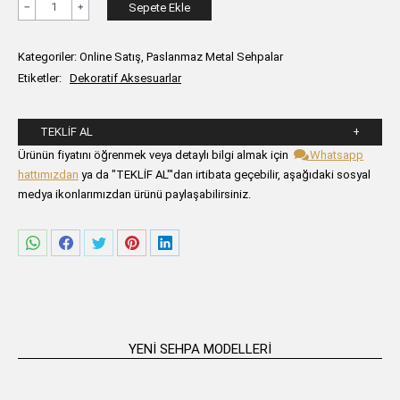
ANDES
Sepete Ekle
Oval
2'li
Kategoriler:
Online Satış
,
Paslanmaz Metal Sehpalar
Yan
Etiketler:
Dekoratif Aksesuarlar
Sehpa
adet
TEKLIF AL
Lütfen aşağıdaki formu alanlarını doldurunuz.
Ürünün fiyatını öğrenmek veya detaylı bilgi almak için
Whatsapp
hattımızdan
ya da "TEKLİF AL"'dan irtibata geçebilir, aşağıdaki sosyal
medya ikonlarımızdan ürünü paylaşabilirsiniz.
Share
Share
Share
Share
Share
on
on
on
on
on
WhatsApp
Facebook
Twitter
Pinterest
LinkedIn
YENI SEHPA MODELLERI