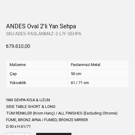
ANDES Oval 2’li Yan Sehpa
SKU:ADES-PASLANMAZ-2-LİY-SEHPA
₺
79.610,00
Malzeme
Paslanmaz Metal
Çap
50 cm
Yükseklik
61 / 71 cm
YAN SEHPA KISA & UZUN
SIDE TABLE SHORT & LONG
TÜM RENKLER (Krom Hariç) / ALL FINISHES (Excluding Chrome)
FÜME, BRONZ AYNA / FUMED, BRONZE MIRRER
D.50 x H.61/71