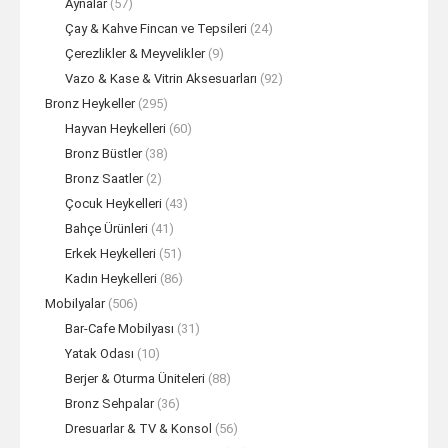
Aynalar
(57)
Çay & Kahve Fincan ve Tepsileri
(24)
Çerezlikler & Meyvelikler
(9)
Vazo & Kase & Vitrin Aksesuarları
(92)
Bronz Heykeller
(295)
Hayvan Heykelleri
(60)
Bronz Büstler
(38)
Bronz Saatler
(2)
Çocuk Heykelleri
(43)
Bahçe Ürünleri
(41)
Erkek Heykelleri
(51)
Kadın Heykelleri
(86)
Mobilyalar
(506)
Bar-Cafe Mobilyası
(31)
Yatak Odası
(10)
Berjer & Oturma Üniteleri
(88)
Bronz Sehpalar
(36)
Dresuarlar & TV & Konsol
(56)