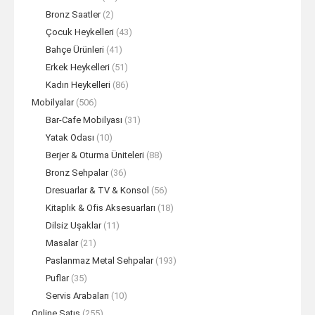
Bronz Saatler
(2)
Çocuk Heykelleri
(43)
Bahçe Ürünleri
(41)
Erkek Heykelleri
(51)
Kadın Heykelleri
(86)
Mobilyalar
(506)
Bar-Cafe Mobilyası
(31)
Yatak Odası
(10)
Berjer & Oturma Üniteleri
(88)
Bronz Sehpalar
(36)
Dresuarlar & TV & Konsol
(56)
Kitaplık & Ofis Aksesuarları
(18)
Dilsiz Uşaklar
(11)
Masalar
(21)
Paslanmaz Metal Sehpalar
(193)
Puflar
(35)
Servis Arabaları
(10)
Online Satış
(255)