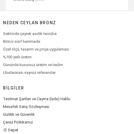
NEDEN CEYLAN BRONZ
Sektörde çeyrek asırlık tecrübe
Birinci sınıf hammade
Özel ölçü, tasarım ve proje uygulaması
%100 yerli üretim
Gününde kusursuz üretim ve teslim
Uluslararası sayısız referanslar
BILGILER
Teslimat Şartları ve Cayma (İade) Hakkı
Mesafeli Satış Sözleşmesi
Gizlilik ve Güvenlik
Çerez Politikamız
🛒 Sepet