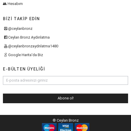
👥 Hesabım
BIZI TAKIP EDIN
@ceylanbronz
Ceylan Bronz Aydınlatma
@ceylanbronzaydnlatma1480
Google Harita'da Biz
E-BÜLTEN ÜYELIĞI
® Ceylan Bronz