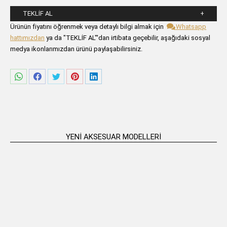
TEKLIF AL
Lütfen aşağıdaki formu alanlarını doldurunuz.
Ürünün fiyatını öğrenmek veya detaylı bilgi almak için
Whatsapp
hattımızdan
ya da "TEKLİF AL"'dan irtibata geçebilir, aşağıdaki sosyal
medya ikonlarımızdan ürünü paylaşabilirsiniz.
Share
Share
Share
Share
Share
on
on
on
on
on
WhatsApp
Facebook
Twitter
Pinterest
LinkedIn
YENI AKSESUAR MODELLERI