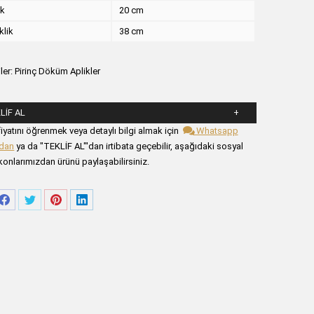
ik
20 cm
klik
38 cm
ler:
Pirinç Döküm Aplikler
LIF AL
şağıdaki formu alanlarını doldurunuz.
iyatını öğrenmek veya detaylı bilgi almak için
Whatsapp
zdan
ya da "TEKLİF AL"'dan irtibata geçebilir, aşağıdaki sosyal
onlarımızdan ürünü paylaşabilirsiniz.
re
Share
Share
Share
Share
on
on
on
on
tsApp
Facebook
Twitter
Pinterest
LinkedIn