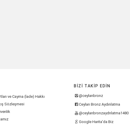
BIZI TAKIP EDIN
@ceylanbronz
tları ve Cayma (İade) Hakkı
tış Sözleşmesi
Ceylan Bronz Aydınlatma
üvenlik
@ceylanbronzaydnlatma1480
kamız
Google Harita'da Biz