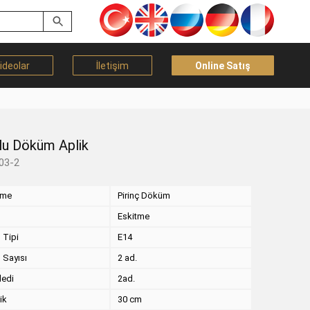
ideolar
İletişim
Online Satış
lu Döküm Aplik
03-2
eme
Pirinç Döküm
Eskitme
 Tipi
E14
 Sayısı
2 ad.
dedi
2ad.
ik
30 cm