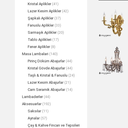
Kristal Aplikler
(41)
Lazer Kesim Aplikler
(42)
Şapkalı Aplikler
(37)
Fanuslu Aplikler
(33)
Sarmaşık Aplikler
(20)
Tablo Aplikleri
(17)
Fener Aplikler
(8)
Masa Lambalari
(140)
Pirinç Döküm Abajurlar
(44)
Kristal Gövde Abajurlar
(44)
Taşlı & Kristal & Fanuslu
(24)
Lazer Kesim Abajurlar
(21)
Cam Seramik Abajurlar
(14)
Lambaderler
(44)
Aksesuarlar
(192)
Saksılar
(11)
Aynalar
(57)
Çay & Kahve Fincan ve Tepsileri