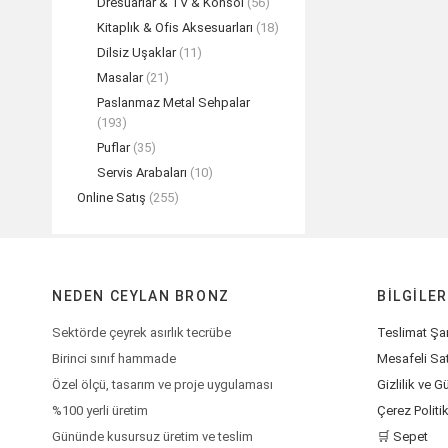
Dresuarlar & TV & Konsol
(56)
Kitaplık & Ofis Aksesuarları
(18)
Dilsiz Uşaklar
(11)
Masalar
(21)
Paslanmaz Metal Sehpalar
(193)
Puflar
(35)
Servis Arabaları
(10)
Online Satış
(255)
NEDEN CEYLAN BRONZ
BILGILER
Sektörde çeyrek asırlık tecrübe
Teslimat Şar
Birinci sınıf hammade
Mesafeli Sa
Özel ölçü, tasarım ve proje uygulaması
Gizlilik ve G
%100 yerli üretim
Çerez Politi
Gününde kusursuz üretim ve teslim
🛒 Sepet