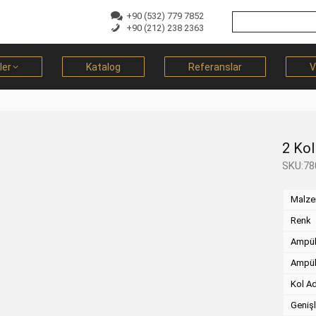
+90 (532) 779 7852
+90 (212) 238 2363
ler
Katalog
Referanslar
V
2 Kol
SKU:78
Malz
Renk
Ampül
Ampül
Kol A
Genişl