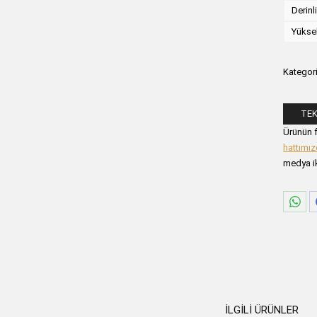
Derinl
Yükse
Kategori
TEK
Lütfen a
Ürünün f
hattımı
medya ik
Sha
on
Wha
İLGILI ÜRÜNLER