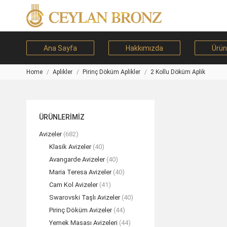
Ana Sayfa
Hakkımızda
Ürün
Home
Aplikler
Pirinç Döküm Aplikler
2 Kollu Döküm Aplik
You are here:
ÜRÜNLERİMİZ
Avizeler
(682)
Klasik Avizeler
(40)
Avangarde Avizeler
(40)
Maria Teresa Avizeler
(40)
Cam Kol Avizeler
(41)
Swarovski Taşlı Avizeler
(40)
Pirinç Döküm Avizeler
(44)
Yemek Masası Avizeleri
(44)