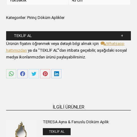
Yükseklik
43 cm
Kategoriler:
Pirinç Döküm Aplikler
TEKLIF AL
Lütfen aşağıdaki formu alanlarını doldurunuz.
Ürünün fiyatını öğrenmek veya detaylı bilgi almak için
Whatsapp
hattımızdan
ya da "TEKLİF AL"'dan irtibata geçebilir, aşağıdaki sosyal
medya ikonlarımızdan ürünü paylaşabilirsiniz.
Share
Share
Share
Share
Share
on
on
on
on
on
WhatsApp
Facebook
Twitter
Pinterest
LinkedIn
İLGILI ÜRÜNLER
TERESA Ayna & Fanuslu Döküm Aplik
TEKLIF AL