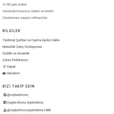
%100 yerli üretim
Gününde kusursuz üretim ve teslim
Uluslararası sayısız referanslar
BILGILER
Teslimat Şartları ve Cayma (İade) Hakkı
Mesafeli Satış Sözleşmesi
Gizlilik ve Güvenlik
Çerez Politikamız
🛒 Sepet
👥 Hesabım
BIZI TAKIP EDIN
@ceylanbronz
Ceylan Bronz Aydınlatma
@ceylanbronzaydnlatma1480