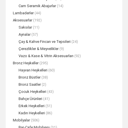
Cam Seramik Abajurlar
(14)
Lambaderler
(44)
Aksesuarlar
(192)
Saksılar
(11)
Aynalar
(57)
Çay & Kahve Fincan ve Tepsileri
(24)
Çerezlikler & Meyvelikler
(9)
Vazo & Kase & Vitrin Aksesuarları
(92)
Bronz Heykeller
(295)
Hayvan Heykelleri
(60)
Bronz Büstler
(38)
Bronz Saatler
(2)
Çocuk Heykelleri
(43)
Bahçe Ürünleri
(41)
Erkek Heykelleri
(51)
Kadın Heykelleri
(86)
Mobilyalar
(506)
Bar-Cafe Mobilyası
(31)