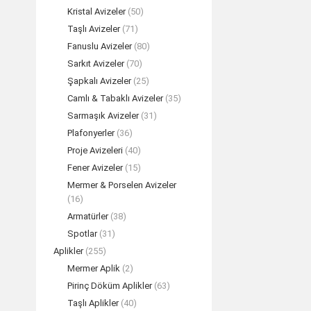
Kristal Avizeler
(50)
Taşlı Avizeler
(71)
Bronz D
Fanuslu Avizeler
(80)
REA
Sarkıt Avizeler
(70)
Şapkalı Avizeler
(25)
Camlı & Tabaklı Avizeler
(35)
Sarmaşık Avizeler
(31)
Plafonyerler
(36)
Proje Avizeleri
(40)
Fener Avizeler
(15)
Mermer & Porselen Avizeler
(16)
Armatürler
(38)
Spotlar
(31)
Aplikler
(255)
Mermer Aplik
(2)
Bronz Seh
Pirinç Döküm Aplikler
(63)
REA
Taşlı Aplikler
(40)