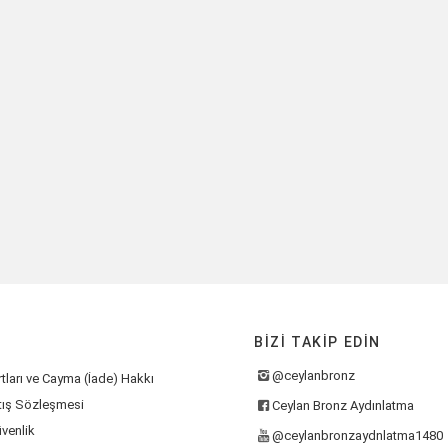
BIZI TAKIP EDIN
@ceylanbronz
tları ve Cayma (İade) Hakkı
tış Sözleşmesi
Ceylan Bronz Aydınlatma
üvenlik
@ceylanbronzaydnlatma1480