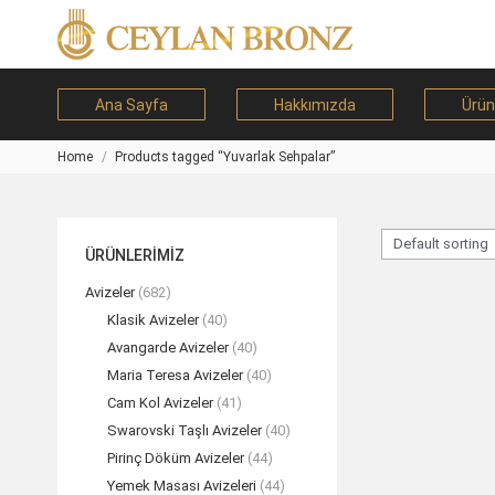
Ana Sayfa
Hakkımızda
Ürün
Home
Products tagged “Yuvarlak Sehpalar”
You are here:
ÜRÜNLERİMİZ
Avizeler
(682)
Klasik Avizeler
(40)
Avangarde Avizeler
(40)
Maria Teresa Avizeler
(40)
Cam Kol Avizeler
(41)
Swarovski Taşlı Avizeler
(40)
Pirinç Döküm Avizeler
(44)
Yemek Masası Avizeleri
(44)