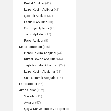
Kristal Aplikler
(41)
Lazer Kesim Aplikler
(42)
Şapkalı Aplikler
(37)
Fanuslu Aplikler
(33)
Sarmaşık Aplikler
(20)
Tablo Aplikleri
(17)
Fener Aplikler
(8)
Masa Lambalari
(140)
Pirinç Döküm Abajurlar
(44)
Kristal Gövde Abajurlar
(44)
Taşlı & Kristal & Fanuslu
(24)
Bronz Seh
Lazer Kesim Abajurlar
(21)
REA
Cam Seramik Abajurlar
(14)
Lambaderler
(44)
Aksesuarlar
(192)
Saksılar
(11)
Aynalar
(57)
Çay & Kahve Fincan ve Tepsileri