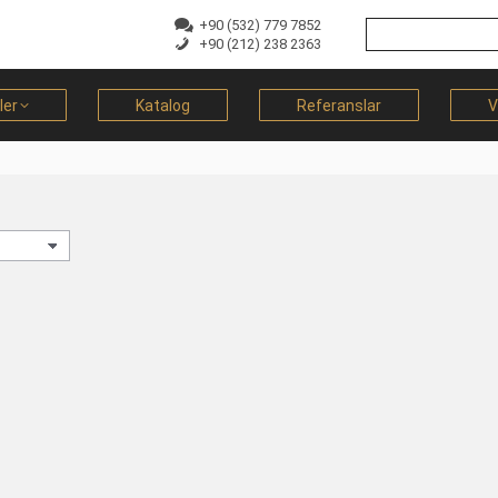
+90 (532) 779 7852
+90 (212) 238 2363
ler
Katalog
Referanslar
V