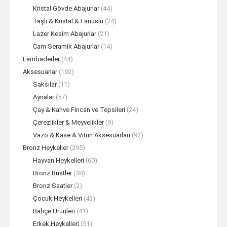
Kristal Gövde Abajurlar
(44)
Taşlı & Kristal & Fanuslu
(24)
Lazer Kesim Abajurlar
(21)
Cam Seramik Abajurlar
(14)
Lambaderler
(44)
Aksesuarlar
(192)
Saksılar
(11)
Aynalar
(57)
Çay & Kahve Fincan ve Tepsileri
(24)
Çerezlikler & Meyvelikler
(9)
Vazo & Kase & Vitrin Aksesuarları
(92)
Bronz Heykeller
(295)
Hayvan Heykelleri
(60)
Bronz Büstler
(38)
Bronz Saatler
(2)
Çocuk Heykelleri
(43)
Bahçe Ürünleri
(41)
Erkek Heykelleri
(51)