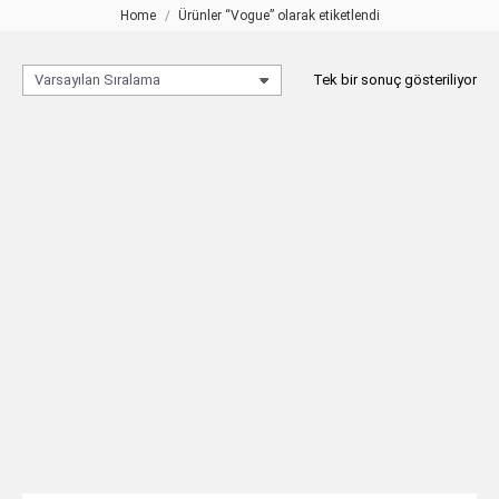
Home
Ürünler “Vogue” olarak etiketlendi
You are here:
Tek bir sonuç gösteriliyor
VOGUE Altın Lazer Kesim
Lambader
TEKLIF AL