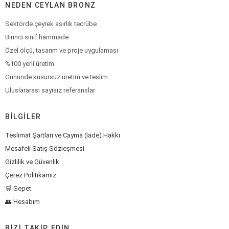
NEDEN CEYLAN BRONZ
Sektörde çeyrek asırlık tecrübe
Birinci sınıf hammade
Özel ölçü, tasarım ve proje uygulaması
%100 yerli üretim
Gününde kusursuz üretim ve teslim
Uluslararası sayısız referanslar
BILGILER
Teslimat Şartları ve Cayma (İade) Hakkı
Mesafeli Satış Sözleşmesi
Gizlilik ve Güvenlik
Çerez Politikamız
🛒 Sepet
👥 Hesabım
BIZI TAKIP EDIN