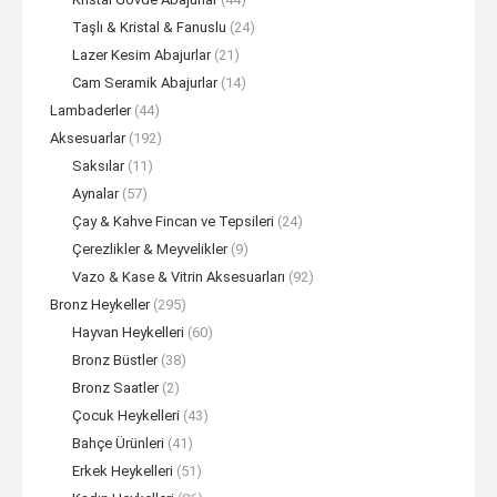
Taşlı & Kristal & Fanuslu
(24)
Lazer Kesim Abajurlar
(21)
Cam Seramik Abajurlar
(14)
Lambaderler
(44)
Aksesuarlar
(192)
Saksılar
(11)
Aynalar
(57)
Çay & Kahve Fincan ve Tepsileri
(24)
Çerezlikler & Meyvelikler
(9)
Vazo & Kase & Vitrin Aksesuarları
(92)
Bronz Heykeller
(295)
Hayvan Heykelleri
(60)
Bronz Büstler
(38)
Bronz Saatler
(2)
Çocuk Heykelleri
(43)
Bahçe Ürünleri
(41)
Erkek Heykelleri
(51)