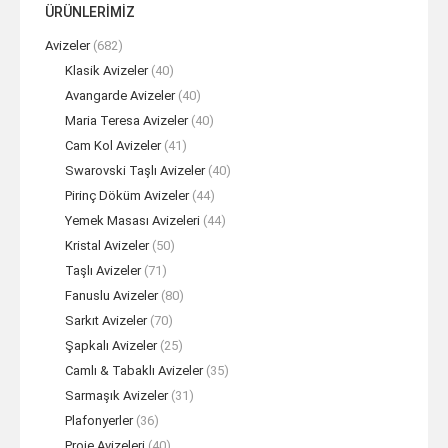
ÜRÜNLERİMİZ
Avizeler
(682)
Klasik Avizeler
(40)
Avangarde Avizeler
(40)
Maria Teresa Avizeler
(40)
Cam Kol Avizeler
(41)
Swarovski Taşlı Avizeler
(40)
Pirinç Döküm Avizeler
(44)
Yemek Masası Avizeleri
(44)
Kristal Avizeler
(50)
Taşlı Avizeler
(71)
Fanuslu Avizeler
(80)
Sarkıt Avizeler
(70)
Şapkalı Avizeler
(25)
Camlı & Tabaklı Avizeler
(35)
Sarmaşık Avizeler
(31)
Plafonyerler
(36)
Proje Avizeleri
(40)