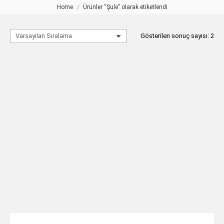
Home
Ürünler “Şule” olarak etiketlendi
You are here:
Gösterilen sonuç sayısı: 2
Şule 10 Kollu Kristal Avize
ŞULE Kristal Avize
TEKLIF AL
TEKLIF AL