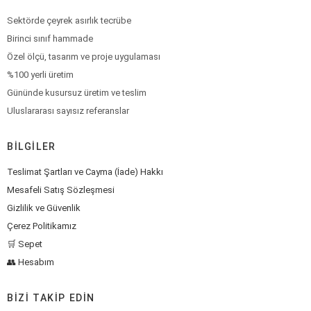
Sektörde çeyrek asırlık tecrübe
Birinci sınıf hammade
Özel ölçü, tasarım ve proje uygulaması
%100 yerli üretim
Gününde kusursuz üretim ve teslim
Uluslararası sayısız referanslar
BILGILER
Teslimat Şartları ve Cayma (İade) Hakkı
Mesafeli Satış Sözleşmesi
Gizlilik ve Güvenlik
Çerez Politikamız
🛒 Sepet
👥 Hesabım
BIZI TAKIP EDIN