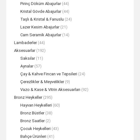
Pirinç Döküm Abajurlar
(44)
Kristal Gövde Abajurlar
(44)
Taşlı & Kristal & Fanuslu
(24)
Lazer Kesim Abajurlar
(21)
Cam Seramik Abajurlar
(14)
Lambaderler
(44)
Aksesuarlar
(192)
Saksılar
(11)
Aynalar
(57)
Çay & Kahve Fincan ve Tepsileri
(24)
Çerezlikler & Meyvelikler
(9)
Vazo & Kase & Vitrin Aksesuarları
(92)
Bronz Heykeller
(295)
Hayvan Heykelleri
(60)
Bronz Büstler
(38)
Bronz Saatler
(2)
Çocuk Heykelleri
(43)
Bahçe Ürünleri
(41)