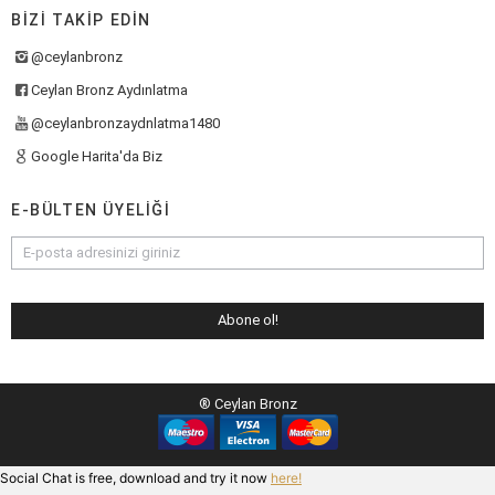
BIZI TAKIP EDIN
@ceylanbronz
Ceylan Bronz Aydınlatma
@ceylanbronzaydnlatma1480
Google Harita'da Biz
E-BÜLTEN ÜYELIĞI
® Ceylan Bronz
Social Chat is free, download and try it now
here!