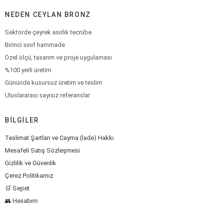
NEDEN CEYLAN BRONZ
Sektörde çeyrek asırlık tecrübe
Birinci sınıf hammade
Özel ölçü, tasarım ve proje uygulaması
%100 yerli üretim
Gününde kusursuz üretim ve teslim
Uluslararası sayısız referanslar
BILGILER
Teslimat Şartları ve Cayma (İade) Hakkı
Mesafeli Satış Sözleşmesi
Gizlilik ve Güvenlik
Çerez Politikamız
🛒 Sepet
👥 Hesabım