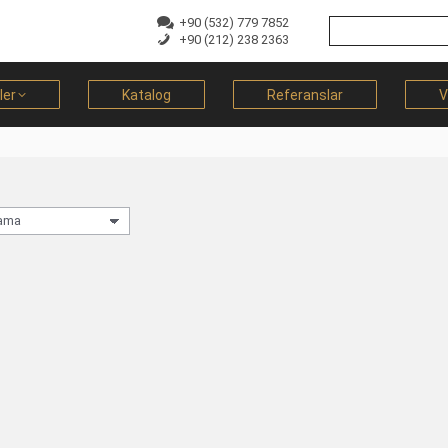
+90 (532) 779 7852
+90 (212) 238 2363
ler
Katalog
Referanslar
V