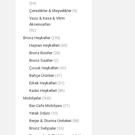
(24)
Çerezlikler & Meyvelikler
(9)
Vazo & Kase & Vitrin
Aksesuarları
(92)
Bronz Heykeller
(295)
Hayvan Heykelleri
(60)
Sarmaşı
Bronz Büstler
(38)
Bronz Saatler
(2)
TEK
Çocuk Heykelleri
(43)
Bahçe Ürünleri
(41)
Erkek Heykelleri
(51)
Kadın Heykelleri
(86)
Mobilyalar
(506)
Bar-Cafe Mobilyası
(31)
Yatak Odası
(10)
Berjer & Oturma Üniteleri
(88)
Bronz Sehpalar
(36)