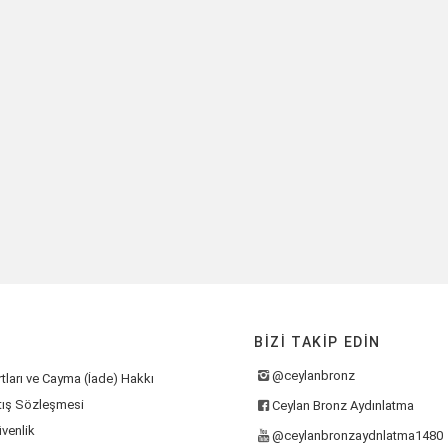
k Çiçekli Aplik 6L
Viyana Sarmaşık Çiçekli Aplik 7L
VİZYON 
LIF AL
TEKLIF AL
BIZI TAKIP EDIN
@ceylanbronz
tları ve Cayma (İade) Hakkı
tış Sözleşmesi
Ceylan Bronz Aydınlatma
üvenlik
@ceylanbronzaydnlatma1480