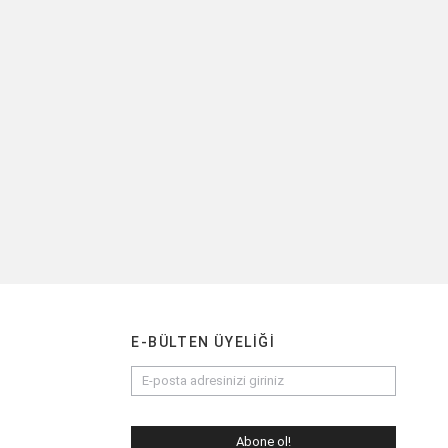
Sarmaşık Aplik 50x75cm
TEKLIF AL
E-BÜLTEN ÜYELIĞI