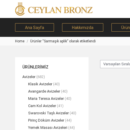
Ana Sayfa
Hakkımızda
Ürün
Home
Ürünler “Sarmaşık aplik” olarak etiketlendi
You are here:
ÜRÜNLERİMİZ
Avizeler
(682)
Klasik Avizeler
(40)
Avangarde Avizeler
(40)
Maria Teresa Avizeler
(40)
Cam Kol Avizeler
(41)
Swarovski Taşlı Avizeler
(40)
Pirinç Döküm Avizeler
(44)
Yemek Masası Avizeleri
(44)