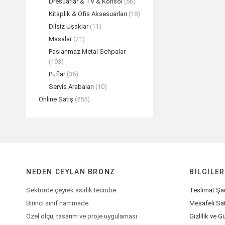
Dresuarlar & TV & Konsol
(56)
Kitaplık & Ofis Aksesuarları
(18)
Dilsiz Uşaklar
(11)
Viyana Sarmaşı
Masalar
(21)
TEK
Paslanmaz Metal Sehpalar
(193)
Puflar
(35)
Servis Arabaları
(10)
Online Satış
(255)
NEDEN CEYLAN BRONZ
BILGILER
Sektörde çeyrek asırlık tecrübe
Teslimat Şar
Birinci sınıf hammade
Mesafeli Sa
Özel ölçü, tasarım ve proje uygulaması
Gizlilik ve G