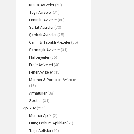
Kristal Avizeler
(50)
Taşlı Avizeler
(71)
BAHAR Kristalli
Fanuslu Avizeler
(80)
TEK
Sarkıt Avizeler
(70)
Şapkalı Avizeler
(25)
Camlı & Tabaklı Avizeler
(35)
Sarmaşık Avizeler
(31)
Plafonyerler
(36)
Proje Avizeleri
(40)
Fener Avizeler
(15)
Mermer & Porselen Avizeler
(16)
Armatürler
(38)
Spotlar
(31)
Aplikler
(255)
Mermer Aplik
(2)
FLORAL Sarmaşık
Pirinç Döküm Aplikler
(63)
TEK
Taşlı Aplikler
(40)