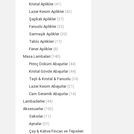
Kristal Aplikler
(41)
Lazer Kesim Aplikler
(42)
Şapkalı Aplikler
(37)
Fanuslu Aplikler
(33)
Sarmaşık Aplikler
(20)
Tablo Aplikleri
(17)
Fener Aplikler
(8)
Masa Lambalari
(140)
Pirinç Döküm Abajurlar
(44)
Kristal Gövde Abajurlar
(44)
Taşlı & Kristal & Fanuslu
(24)
FLORAL Sarm
Lazer Kesim Abajurlar
(21)
TEK
Cam Seramik Abajurlar
(14)
Lambaderler
(44)
Aksesuarlar
(192)
Saksılar
(11)
Aynalar
(57)
Çay & Kahve Fincan ve Tepsileri