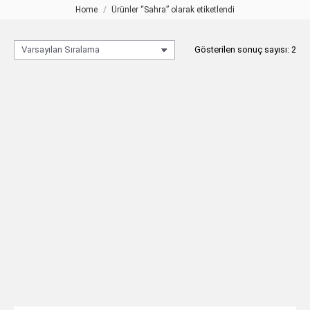
Home
Ürünler “Sahra” olarak etiketlendi
You are here:
Gösterilen sonuç sayısı: 2
SAHRA 10 Kollu Fanuslu Avize
SAHRA 10 Kollu Fanuslu Avize
Bordo
Yeşil
TEKLIF AL
TEKLIF AL