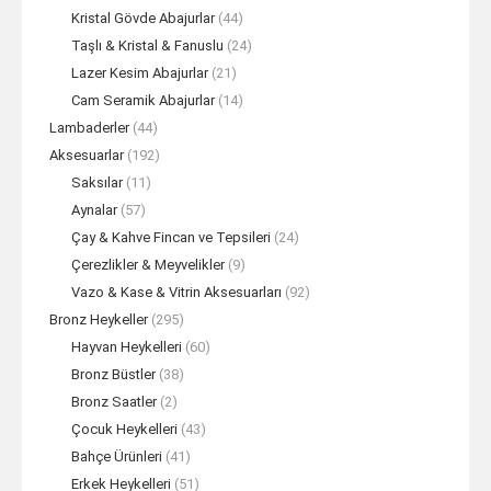
Kristal Gövde Abajurlar
(44)
Taşlı & Kristal & Fanuslu
(24)
Lazer Kesim Abajurlar
(21)
Cam Seramik Abajurlar
(14)
Lambaderler
(44)
Aksesuarlar
(192)
Saksılar
(11)
Aynalar
(57)
Çay & Kahve Fincan ve Tepsileri
(24)
Çerezlikler & Meyvelikler
(9)
Vazo & Kase & Vitrin Aksesuarları
(92)
Bronz Heykeller
(295)
Hayvan Heykelleri
(60)
Bronz Büstler
(38)
Bronz Saatler
(2)
Çocuk Heykelleri
(43)
Bahçe Ürünleri
(41)
Erkek Heykelleri
(51)