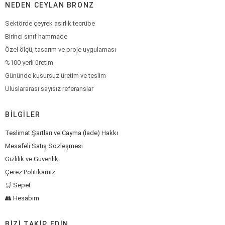
NEDEN CEYLAN BRONZ
Sektörde çeyrek asırlık tecrübe
Birinci sınıf hammade
Özel ölçü, tasarım ve proje uygulaması
%100 yerli üretim
Gününde kusursuz üretim ve teslim
Uluslararası sayısız referanslar
BILGILER
Teslimat Şartları ve Cayma (İade) Hakkı
Mesafeli Satış Sözleşmesi
Gizlilik ve Güvenlik
Çerez Politikamız
🛒 Sepet
👥 Hesabım
BIZI TAKIP EDIN