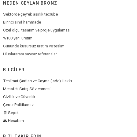
NEDEN CEYLAN BRONZ
Sektörde çeyrek asırlık tecrübe
Birinci sınıf hammade
Özel ölçü, tasarım ve proje uygulaması
%100 yerli üretim
Gününde kusursuz üretim ve teslim
Uluslararası sayısız referanslar
BILGILER
Teslimat Şartları ve Cayma (İade) Hakkı
Mesafeli Satış Sözleşmesi
Gizlilik ve Güvenlik
Çerez Politikamız
🛒 Sepet
👥 Hesabım
BIZI TAKIP EDIN