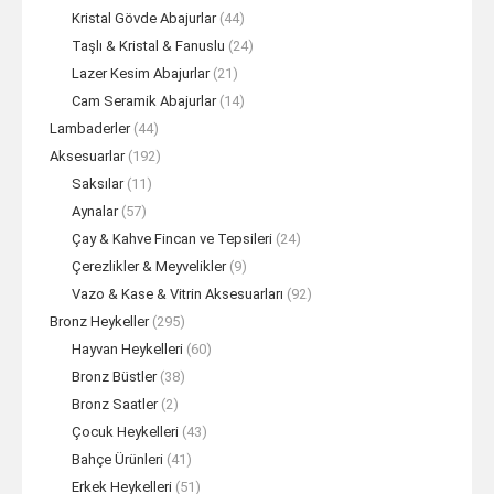
Kristal Gövde Abajurlar
(44)
Taşlı & Kristal & Fanuslu
(24)
Lazer Kesim Abajurlar
(21)
Cam Seramik Abajurlar
(14)
Lambaderler
(44)
Aksesuarlar
(192)
Saksılar
(11)
Aynalar
(57)
Çay & Kahve Fincan ve Tepsileri
(24)
Çerezlikler & Meyvelikler
(9)
Vazo & Kase & Vitrin Aksesuarları
(92)
Bronz Heykeller
(295)
Hayvan Heykelleri
(60)
Bronz Büstler
(38)
Bronz Saatler
(2)
Çocuk Heykelleri
(43)
Bahçe Ürünleri
(41)
Erkek Heykelleri
(51)