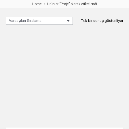
Home
Ürünler “Proje” olarak etiketlendi
You are here:
Tek bir sonuç gösteriliyor
PROJE Lazer Kesim Masa
Lambası
TEKLIF AL