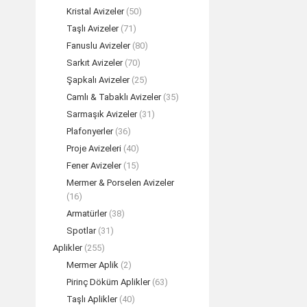
Kristal Avizeler
(50)
Taşlı Avizeler
(71)
PROJE Özel Ölçü
Fanuslu Avizeler
(80)
REA
Sarkıt Avizeler
(70)
Şapkalı Avizeler
(25)
Camlı & Tabaklı Avizeler
(35)
Sarmaşık Avizeler
(31)
Plafonyerler
(36)
Proje Avizeleri
(40)
Fener Avizeler
(15)
Mermer & Porselen Avizeler
(16)
Armatürler
(38)
Spotlar
(31)
Aplikler
(255)
Mermer Aplik
(2)
Pirinç Döküm Aplikler
(63)
Taşlı Aplikler
(40)