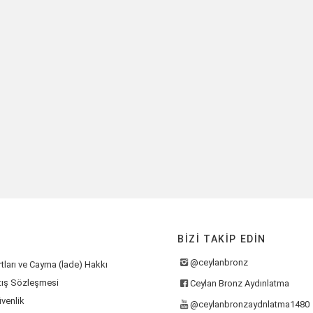
BIZI TAKIP EDIN
@ceylanbronz
tları ve Cayma (İade) Hakkı
tış Sözleşmesi
Ceylan Bronz Aydınlatma
üvenlik
@ceylanbronzaydnlatma1480