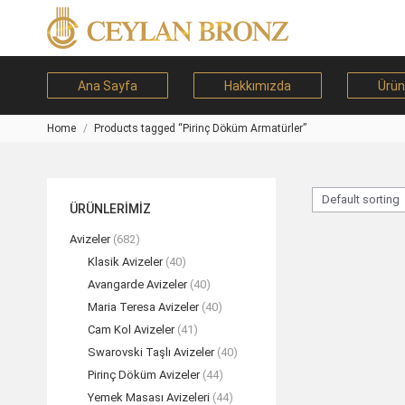
Ana Sayfa
Hakkımızda
Ürün
Home
Products tagged “Pirinç Döküm Armatürler”
You are here:
ÜRÜNLERİMİZ
Avizeler
(682)
Klasik Avizeler
(40)
Avangarde Avizeler
(40)
Maria Teresa Avizeler
(40)
Cam Kol Avizeler
(41)
Swarovski Taşlı Avizeler
(40)
Pirinç Döküm Avizeler
(44)
Yemek Masası Avizeleri
(44)