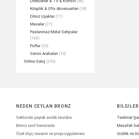
Dresuarlar & TV & Konsol
(56)
Kitaplık & Ofis Aksesuarları
(18)
Dilsiz Uşaklar
(11)
Masalar
(21)
Paslanmaz Metal Sehpalar
(193)
Puflar
(35)
Servis Arabaları
(10)
Online Satış
(255)
NEDEN CEYLAN BRONZ
BILGILER
Sektörde çeyrek asırlık tecrübe
Teslimat Şar
Birinci sınıf hammade
Mesafeli Sa
Özel ölçü, tasarım ve proje uygulaması
Gizlilik ve G