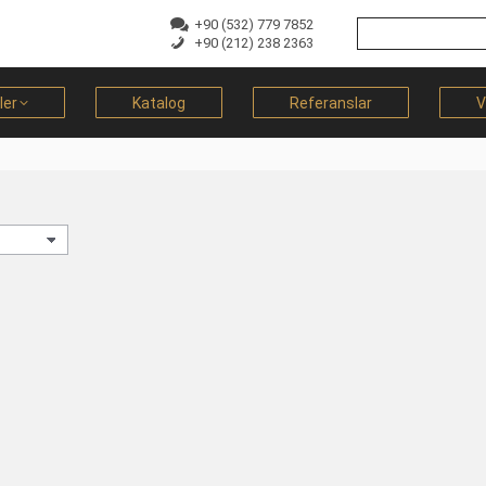
+90 (532) 779 7852
+90 (212) 238 2363
ler
Katalog
Referanslar
V