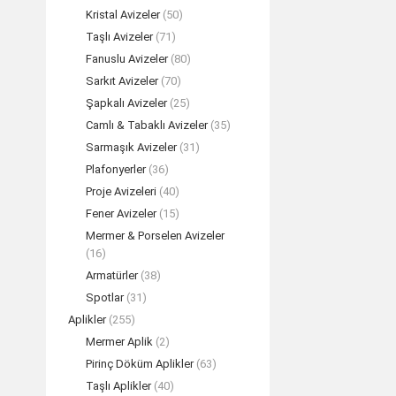
Kristal Avizeler
(50)
Taşlı Avizeler
(71)
ADELYA Altın Pi
Fanuslu Avizeler
(80)
K
Sarkıt Avizeler
(70)
TEK
Şapkalı Avizeler
(25)
Camlı & Tabaklı Avizeler
(35)
Sarmaşık Avizeler
(31)
Plafonyerler
(36)
Proje Avizeleri
(40)
Fener Avizeler
(15)
Mermer & Porselen Avizeler
(16)
Armatürler
(38)
Spotlar
(31)
Aplikler
(255)
Mermer Aplik
(2)
Pirinç Döküm Aplikler
(63)
ADELYA Gümüş Pi
Taşlı Aplikler
(40)
TEK