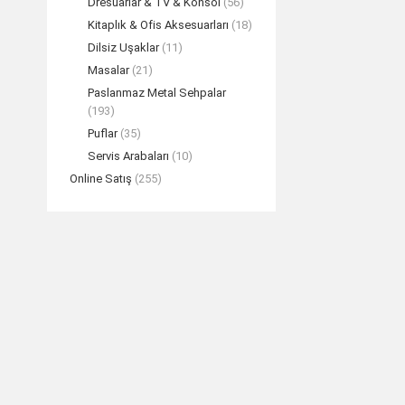
Dresuarlar & TV & Konsol
(56)
Kitaplık & Ofis Aksesuarları
(18)
Dilsiz Uşaklar
(11)
Masalar
(21)
Paslanmaz Metal Sehpalar
(193)
BELEMİR Gümüş 
Puflar
(35)
K
Servis Arabaları
(10)
TEK
Online Satış
(255)