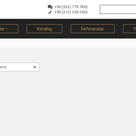
+90 (532) 779 7852
+90 (212) 238 2363
ler
Katalog
Referanslar
V