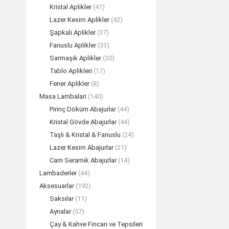
Kristal Aplikler
(41)
Lazer Kesim Aplikler
(42)
Şapkalı Aplikler
(37)
Fanuslu Aplikler
(33)
Sarmaşık Aplikler
(20)
Tablo Aplikleri
(17)
Fener Aplikler
(8)
Masa Lambalari
(140)
Pirinç Döküm Abajurlar
(44)
Kristal Gövde Abajurlar
(44)
Taşlı & Kristal & Fanuslu
(24)
Lazer Kesim Abajurlar
(21)
Cam Seramik Abajurlar
(14)
AHSEN Altın Dö
Lambaderler
(44)
TEK
Aksesuarlar
(192)
Saksılar
(11)
Aynalar
(57)
Çay & Kahve Fincan ve Tepsileri