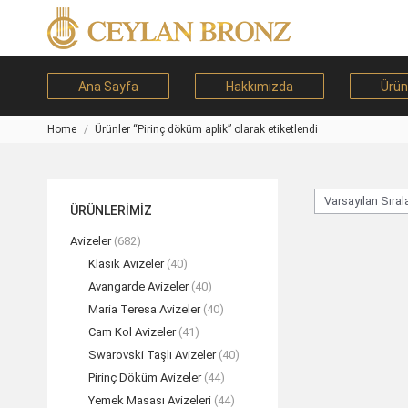
Ana Sayfa
Hakkımızda
Ürün
Home
Ürünler “Pirinç döküm aplik” olarak etiketlendi
You are here:
ÜRÜNLERİMİZ
Avizeler
(682)
Klasik Avizeler
(40)
Avangarde Avizeler
(40)
Maria Teresa Avizeler
(40)
Cam Kol Avizeler
(41)
Swarovski Taşlı Avizeler
(40)
Pirinç Döküm Avizeler
(44)
Yemek Masası Avizeleri
(44)