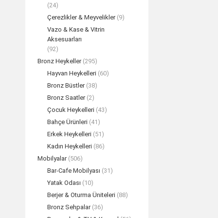
(24)
Çerezlikler & Meyvelikler
(9)
Vazo & Kase & Vitrin
Aksesuarları
(92)
Bronz Heykeller
(295)
Hayvan Heykelleri
(60)
Bronz Büstler
(38)
Bronz Saatler
(2)
Çocuk Heykelleri
(43)
Aylin Döküm
Bahçe Ürünleri
(41)
TEK
Erkek Heykelleri
(51)
Kadın Heykelleri
(86)
Mobilyalar
(506)
Bar-Cafe Mobilyası
(31)
Yatak Odası
(10)
Berjer & Oturma Üniteleri
(88)
Bronz Sehpalar
(36)