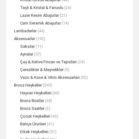
Taşlı & Kristal & Fanuslu
(24)
Lazer Kesim Abajurlar
(21)
Cam Seramik Abajurlar
(14)
Lambaderler
(44)
Aksesuarlar
(192)
Saksılar
(11)
Aynalar
(57)
Çay & Kahve Fincan ve Tepsileri
(24)
Çerezlikler & Meyvelikler
(9)
Vazo & Kase & Vitrin Aksesuarları
(92)
Bronz Heykeller
(295)
Hayvan Heykelleri
(60)
Bronz Büstler
(38)
Bronz Saatler
(2)
Çocuk Heykelleri
(43)
Bahçe Ürünleri
(41)
Erkek Heykelleri
(51)