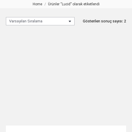
Home
Ürünler “Lucid” olarak etiketlendi
You are here:
Gösterilen sonuç sayısı: 2
LUCID 15 Cam Kollu Kristal Avize
LUCID 6 Cam Kollu Kristal Avize
TEKLIF AL
TEKLIF AL