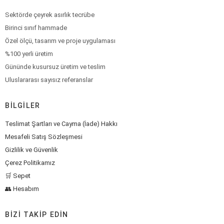
Sektörde çeyrek asırlık tecrübe
Birinci sınıf hammade
Özel ölçü, tasarım ve proje uygulaması
%100 yerli üretim
Gününde kusursuz üretim ve teslim
Uluslararası sayısız referanslar
BILGILER
Teslimat Şartları ve Cayma (İade) Hakkı
Mesafeli Satış Sözleşmesi
Gizlilik ve Güvenlik
Çerez Politikamız
🛒 Sepet
👥 Hesabım
BIZI TAKIP EDIN