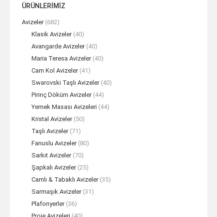
ÜRÜNLERİMİZ
Avizeler
(682)
Klasik Avizeler
(40)
Avangarde Avizeler
(40)
Maria Teresa Avizeler
(40)
Cam Kol Avizeler
(41)
Swarovski Taşlı Avizeler
(40)
Pirinç Döküm Avizeler
(44)
Yemek Masası Avizeleri
(44)
Kristal Avizeler
(50)
Taşlı Avizeler
(71)
Fanuslu Avizeler
(80)
Sarkıt Avizeler
(70)
Şapkalı Avizeler
(25)
Camlı & Tabaklı Avizeler
(35)
Sarmaşık Avizeler
(31)
Plafonyerler
(36)
Proje Avizeleri
(40)