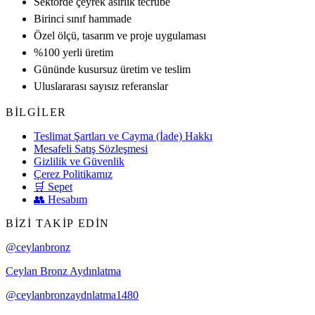
Sektörde çeyrek asırlık tecrübe
Birinci sınıf hammade
Özel ölçü, tasarım ve proje uygulaması
%100 yerli üretim
Gününde kusursuz üretim ve teslim
Uluslararası sayısız referanslar
BILGILER
Teslimat Şartları ve Cayma (İade) Hakkı
Mesafeli Satış Sözleşmesi
Gizlilik ve Güvenlik
Çerez Politikamız
🛒 Sepet
👥 Hesabım
BIZI TAKIP EDIN
@ceylanbronz
Ceylan Bronz Aydınlatma
@ceylanbronzaydnlatma1480