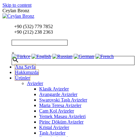
Skip to content
Ceylan Bronz
+90 (532) 779 7852
+90 (212) 238 2363
×
Ana Sayfa
Hakkımızda
Ürünler
Avizeler
Klasik Avizeler
Avangarde Avizeler
Swarovski Taşlı Avizeler
Maria Teresa Avizeler
Cam Kol Avizeler
Yemek Masası Avizeleri
Pirinç Döküm Avizeler
Kristal Avizeler
Taşlı Avizeler