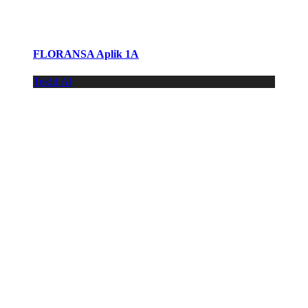
FLORANSA Aplik 1A
Teklif Al