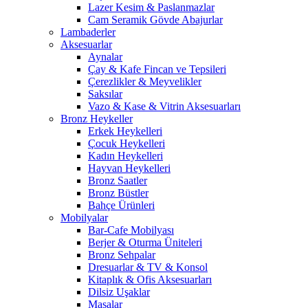
Lazer Kesim & Paslanmazlar
Cam Seramik Gövde Abajurlar
Lambaderler
Aksesuarlar
Aynalar
Çay & Kafe Fincan ve Tepsileri
Çerezlikler & Meyvelikler
Saksılar
Vazo & Kase & Vitrin Aksesuarları
Bronz Heykeller
Erkek Heykelleri
Çocuk Heykelleri
Kadın Heykelleri
Hayvan Heykelleri
Bronz Saatler
Bronz Büstler
Bahçe Ürünleri
Mobilyalar
Bar-Cafe Mobilyası
Berjer & Oturma Üniteleri
Bronz Sehpalar
Dresuarlar & TV & Konsol
Kitaplık & Ofis Aksesuarları
Dilsiz Uşaklar
Masalar