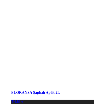
FLORANSA Şapkalı Aplik 2L
Teklif Al