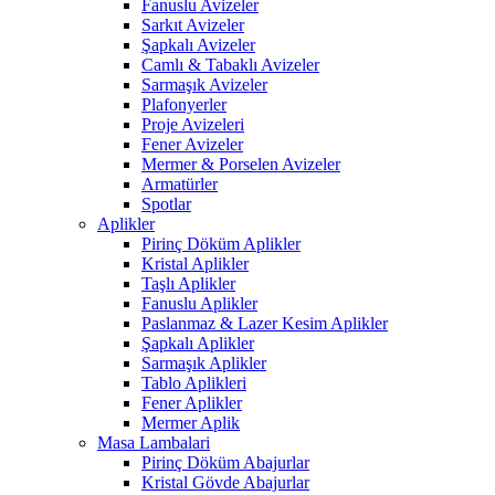
Fanuslu Avizeler
Sarkıt Avizeler
Şapkalı Avizeler
Camlı & Tabaklı Avizeler
Sarmaşık Avizeler
Plafonyerler
Proje Avizeleri
Fener Avizeler
Mermer & Porselen Avizeler
Armatürler
Spotlar
Aplikler
Pirinç Döküm Aplikler
Kristal Aplikler
Taşlı Aplikler
Fanuslu Aplikler
Paslanmaz & Lazer Kesim Aplikler
Şapkalı Aplikler
Sarmaşık Aplikler
Tablo Aplikleri
Fener Aplikler
Mermer Aplik
Masa Lambalari
Pirinç Döküm Abajurlar
Kristal Gövde Abajurlar