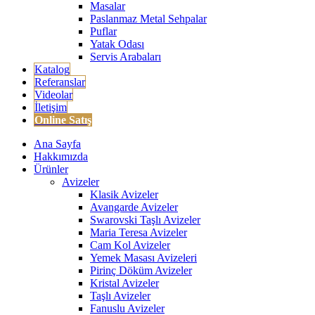
Masalar
Paslanmaz Metal Sehpalar
Puflar
Yatak Odası
Servis Arabaları
Katalog
Referanslar
Videolar
İletişim
Online Satış
Ana Sayfa
Hakkımızda
Ürünler
Avizeler
Klasik Avizeler
Avangarde Avizeler
Swarovski Taşlı Avizeler
Maria Teresa Avizeler
Cam Kol Avizeler
Yemek Masası Avizeleri
Pirinç Döküm Avizeler
Kristal Avizeler
Taşlı Avizeler
Fanuslu Avizeler