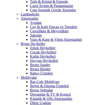
Taşlı & Kristal & Fanuslu
Lazer Kesim & Paslanmazlar
Cam Seramik Gövde Abajurlar
Lambaderler
Aksesuarlar
Aynalar
Çay & Kafe Fincan ve Tepsileri
Çerezlikler & Meyvelikler
Saksılar
Vazo & Kase & Vitrin Aksesuarları
Bronz Heykeller
Erkek Heykelleri
Çocuk Heykelleri
Kadın Heykelleri
Hayvan Heykelleri
Bronz Saatler
Bronz Büstler
Bahçe Ürünleri
Mobilyalar
Bar-Cafe Mobilyası
Berjer & Oturma Üniteleri
Bronz Sehpalar
Dresuarlar & TV & Konsol
Kitaplık & Ofis Aksesuarları
Dilsiz Uşaklar